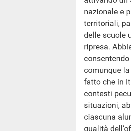
attivando un 
nazionale e p
territoriali,
delle scuole
ripresa. Abb
consentendo a
comunque la 
fatto che in I
contesti pecul
situazioni, a
ciascuna alu
qualità dell'