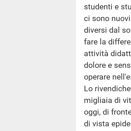
studenti e s
ci sono nuovi
diversi dal s
fare la diffe
attività dida
dolore e sens
operare nell'e
Lo rivendich
migliaia di v
oggi, di fron
di vista epid