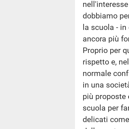
nell'interess
dobbiamo per
la scuola - i
ancora più for
Proprio per 
rispetto e, n
normale confr
in una societ
più proposte 
scuola per fa
delicati come