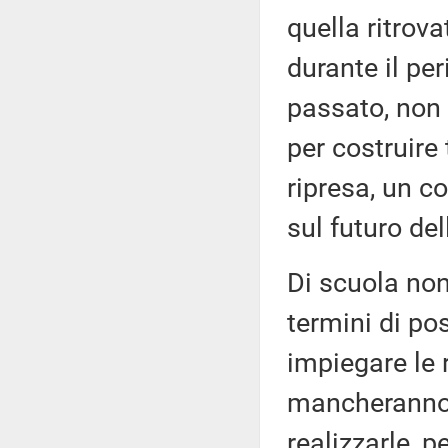
quella ritrov
durante il per
passato, non v
per costruire 
ripresa, un c
sul futuro de
Di scuola non
termini di po
impiegare le 
mancheranno a
realizzarle, p