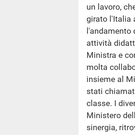
un lavoro, ch
girato l'Itali
l'andamento de
attività dida
Ministra e co
molta collabor
insieme al Mi
stati chiamati
classe. I divers
Ministero del
sinergia, rit