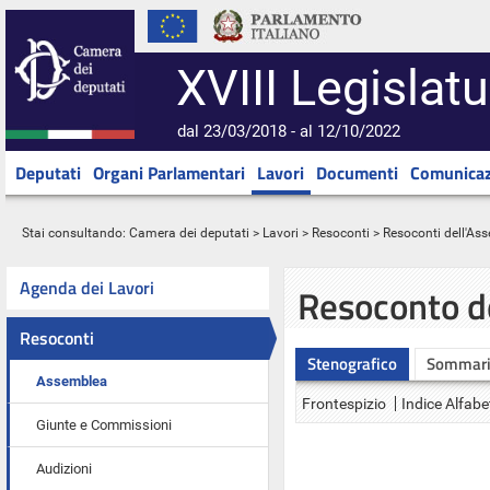
XVIII Legislatu
dal 23/03/2018 - al 12/10/2022
Deputati
Organi Parlamentari
Lavori
Documenti
Comunicaz
Stai consultando:
Camera dei deputati
>
Lavori
>
Resoconti
>
Resoconti dell'As
Agenda dei Lavori
Resoconto d
Resoconti
Stenografico
Sommar
Assemblea
Frontespizio
Indice Alfabe
Giunte e Commissioni
Audizioni