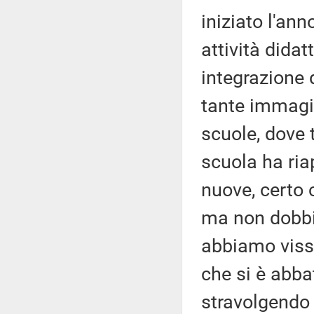
iniziato l'an
attività didat
integrazione 
tante immagini
scuole, dove t
scuola ha riap
nuove, certo c
ma non dobbi
abbiamo viss
che si è abb
stravolgendo 