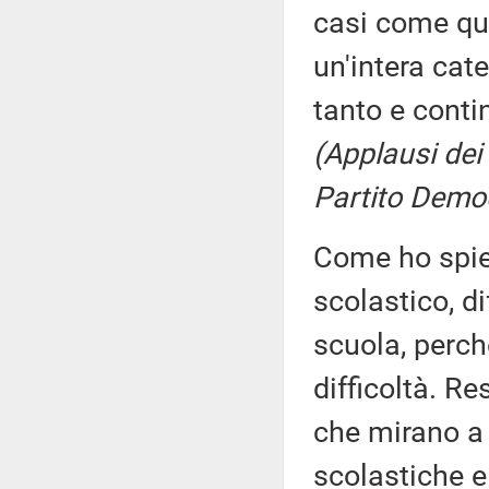
casi come que
un'intera cat
tanto e conti
(Applausi dei
Partito Demo
Come ho spieg
scolastico, d
scuola, perch
difficoltà. R
che mirano a g
scolastiche e