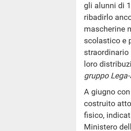
gli alunni di 
ribadirlo anco
mascherine ne
scolastico e p
straordinario
loro distribu
gruppo Lega-S
A giugno con 
costruito att
fisico, indica
Ministero del