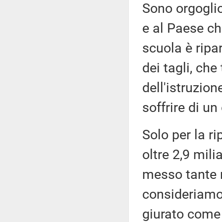
Sono orgoglio
e al Paese ch
scuola è ripa
dei tagli, ch
dell'istruzio
soffrire di u
Solo per la r
oltre 2,9 mil
messo tante r
consideriamo 
giurato come 