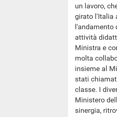
un lavoro, ch
girato l'Itali
l'andamento de
attività dida
Ministra e co
molta collabor
insieme al Mi
stati chiamati
classe. I divers
Ministero del
sinergia, rit