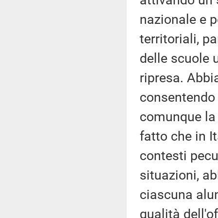
attivando un 
nazionale e p
territoriali,
delle scuole
ripresa. Abb
consentendo a
comunque la 
fatto che in I
contesti pecul
situazioni, a
ciascuna alu
qualità dell'