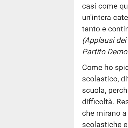
casi come que
un'intera cat
tanto e conti
(Applausi dei
Partito Demo
Come ho spieg
scolastico, d
scuola, perch
difficoltà. R
che mirano a g
scolastiche e