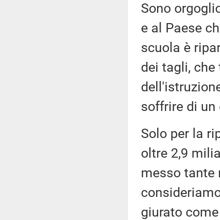
Sono orgoglio
e al Paese ch
scuola è ripa
dei tagli, ch
dell'istruzio
soffrire di u
Solo per la r
oltre 2,9 mil
messo tante r
consideriamo 
giurato come 