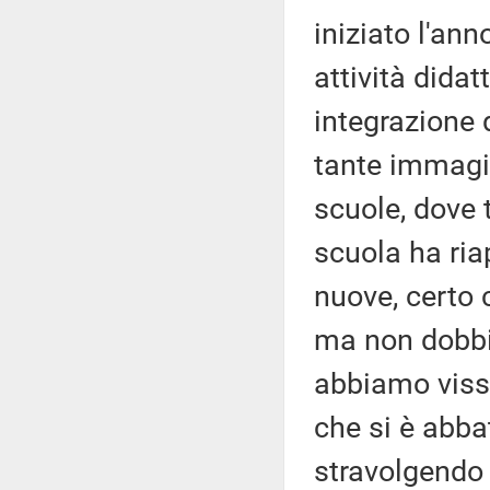
iniziato l'an
attività didat
integrazione 
tante immagini
scuole, dove t
scuola ha riap
nuove, certo c
ma non dobbi
abbiamo viss
che si è abb
stravolgendo 