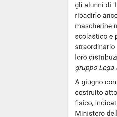
gli alunni di 
ribadirlo anco
mascherine ne
scolastico e p
straordinario
loro distribu
gruppo Lega-S
A giugno con 
costruito att
fisico, indica
Ministero del