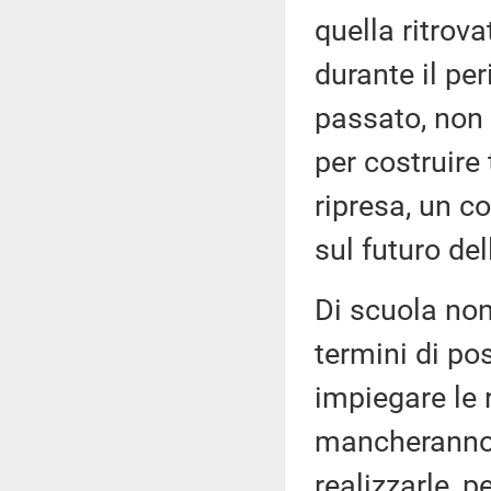
quella ritrov
durante il per
passato, non v
per costruire 
ripresa, un c
sul futuro de
Di scuola non
termini di po
impiegare le 
mancheranno a
realizzarle, p