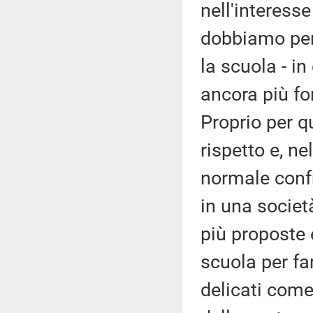
nell'interess
dobbiamo per
la scuola - i
ancora più for
Proprio per 
rispetto e, n
normale confr
in una societ
più proposte 
scuola per fa
delicati come