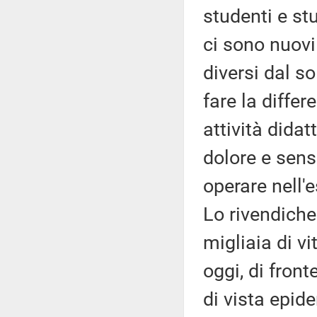
studenti e s
ci sono nuovi
diversi dal s
fare la diffe
attività dida
dolore e sens
operare nell'e
Lo rivendich
migliaia di v
oggi, di fron
di vista epid