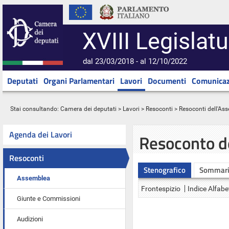
XVIII Legislatu
dal 23/03/2018 - al 12/10/2022
Deputati
Organi Parlamentari
Lavori
Documenti
Comunicaz
Stai consultando:
Camera dei deputati
>
Lavori
>
Resoconti
>
Resoconti dell'As
Agenda dei Lavori
Resoconto d
Resoconti
Stenografico
Sommar
Assemblea
Frontespizio
Indice Alfabe
Giunte e Commissioni
Audizioni