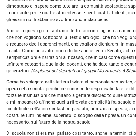
dimostrato di sapere come tutelare la comunità scolastica: sa
importante per le nostre studentesse e per i nostri studenti, men
gli esami noi li abbiamo svolti e sono andati bene.
Anche in questi giorni abbiamo letto racconti ingiusti a carico de
che non vogliono sottoporsi ai test sierologici, che non voglion
e recupero degli apprendimenti, che vogliono dichiararsi in massa
in aula. Come ho avuto modo di dire anche ieri in Senato, sulla 
semplificazioni e narrazioni al ribasso, che in casi come questi
un'intera categoria, quella dei docenti, che ha dato tanto e cont
generazioni
(Applausi dei deputati dei gruppi MoVimento 5 Stell
Come ho spiegato nella lettera inviata al personale scolastico, d
opera nella scuola, perché ne conosco le responsabilità e le di
forza le insinuazioni che mirano a gettare discredito sulle istituz
e mi impegnerò affinché quella ritrovata complicità fra scuola e 
più difficile dell'anno scolastico passato, non vada dispersa, si r
costruire tutti insieme, superato lo scoglio della ripresa, un co
necessario, sul futuro della nostra scuola.
Di scuola non si era mai parlato così tanto, anche in termini di p