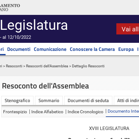
 Legislatura
Vai al
- al 12/10/2022
ri
Documenti
Comunicazione
Conoscere la Camera
Europa
ri
>
Resoconti
>
Resoconti dell'Assemblea
> Dettaglio Resoconti
Resoconto dell'Assemblea
Stenografico
Sommario
Documenti di seduta
Atti di indi
Documento Inte
Frontespizio
Indice Alfabetico
Indice Cronologico
XVIII LEGISLATURA