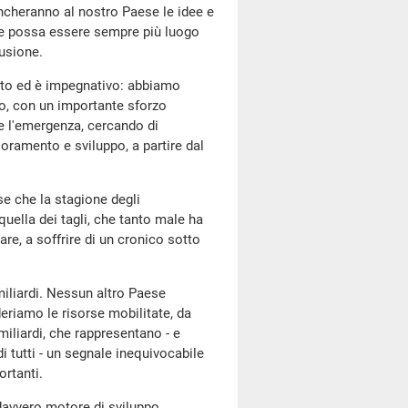
cheranno al nostro Paese le idee e
 che possa essere sempre più luogo
lusione.
stato ed è impegnativo: abbiamo
io, con un importante sforzo
e l'emergenza, cercando di
ioramento e sviluppo, a partire dal
se che la stagione degli
quella dei tagli, che tanto male ha
are, a soffrire di un cronico sotto
miliardi. Nessun altro Paese
riamo le risorse mobilitate, da
iliardi, che rappresentano - e
 tutti - un segnale inequivocabile
ortanti.
davvero motore di sviluppo,