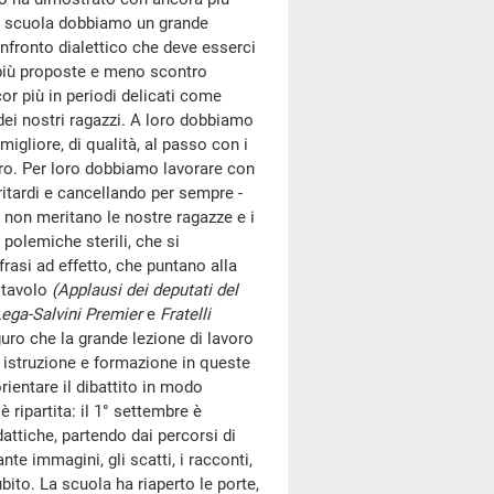
lla scuola dobbiamo un grande
nfronto dialettico che deve esserci
 più proposte e meno scontro
or più in periodi delicati come
 dei nostri ragazzi. A loro dobbiamo
igliore, di qualità, al passo con i
turo. Per loro dobbiamo lavorare con
 ritardi e cancellando per sempre -
 non meritano le nostre ragazze e i
 polemiche sterili, che si
rasi ad effetto, che puntano alla
l tavolo
(Applausi dei deputati del
ega-Salvini Premier
e
Fratelli
uro che la grande lezione di lavoro
di istruzione e formazione in queste
rientare il dibattito in modo
 ripartita: il 1° settembre è
dattiche, partendo dai percorsi di
te immagini, gli scatti, i racconti,
bito. La scuola ha riaperto le porte,