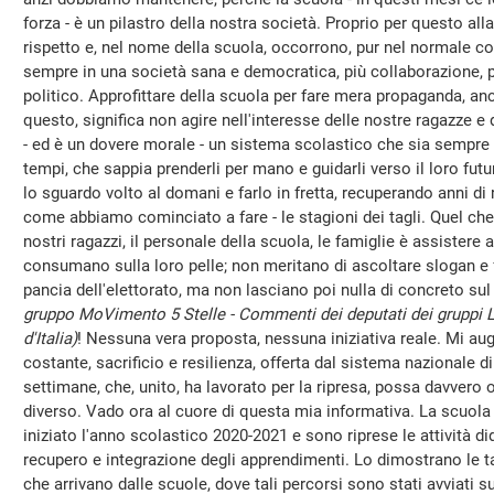
forza - è un pilastro della nostra società. Proprio per questo a
rispetto e, nel nome della scuola, occorrono, pur nel normale co
sempre in una società sana e democratica, più collaborazione,
politico. Approfittare della scuola per fare mera propaganda, anc
questo, significa non agire nell'interesse delle nostre ragazze e
- ed è un dovere morale - un sistema scolastico che sia sempre m
tempi, che sappia prenderli per mano e guidarli verso il loro fu
lo sguardo volto al domani e farlo in fretta, recuperando anni di
come abbiamo cominciato a fare - le stagioni dei tagli. Quel che
nostri ragazzi, il personale della scuola, le famiglie è assistere a
consumano sulla loro pelle; non meritano di ascoltare slogan e f
pancia dell'elettorato, ma non lasciano poi nulla di concreto su
gruppo MoVimento 5 Stelle - Commenti dei deputati dei gruppi L
d'Italia)
! Nessuna vera proposta, nessuna iniziativa reale. Mi aug
costante, sacrificio e resilienza, offerta dal sistema nazionale 
settimane, che, unito, ha lavorato per la ripresa, possa davvero o
diverso. Vado ora al cuore di questa mia informativa. La scuola è
iniziato l'anno scolastico 2020-2021 e sono riprese le attività di
recupero e integrazione degli apprendimenti. Lo dimostrano le tan
che arrivano dalle scuole, dove tali percorsi sono stati avviati su