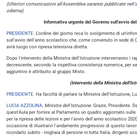
(Ulteriori comunicazioni all'Assemblea saranno pubblicate nell'
a
odierna)
.
Informativa urgente del Governo sull'avvio del
PRESIDENTE
. L'ordine del giorno reca lo svolgimento di un'inf
sull'avvio dell'anno scolastico che, come convenuto in sede di C
avrà luogo con ripresa televisiva diretta.
Dopo l'intervento della Ministra dell'Istruzione interverranno i ra
decrescente, secondo la rispettiva consistenza numerica, per s
aggiuntivo è attribuito al gruppo Misto.
(Intervento della Ministra dell'Ist
PRESIDENTE
. Ha facoltà di parlare la Ministra dell'Istruzione, L
LUCIA AZZOLINA
,
Ministra dell'Istruzione
. Grazie, Presidente. D
quest'Aula per fornire al Parlamento un quadro aggiornato sulle i
per la ripresa delle lezioni e per l'avvio dell'anno scolastico 20
occasione di illustrarvi l'andamento progressivo di questo lavor
ricordarlo subito - migliaia di persone in tutta Italia, dirigenti sco