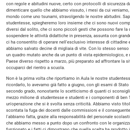
con regole e abitudini nuove, certo con protocolli di sicurezza
dimenticare quello che abbiamo vissuto, i mesi da cui veniamo, 
mondo come uno tsunami, stravolgendo le nostre abitudini. Sap
studentesse, spiegheremo loro insieme che ci sono nuovi compit
diversi dal solito, che ci sono piccoli gesti che possono fare la 
sospendere le attività didattiche in presenza, assunta con grand
ci ha consentito di operare nell'esclusivo interesse di cittadine 
abbiamo salvato decine di migliaia di vite. Con lo stesso senso d
un quadro mutato anche da un punto di vista epidemiologico, e 
Paese diverso rispetto a marzo, più preparato ad affrontare la s
occuparci del rientro a scuola.
Non è la prima volta che riportiamo in Aula le nostre studentesse
ricordarlo, lo avevamo già fatto a giugno, con gli esami di Stato
secondo grado, nonostante lo scetticismo di quanti ci sconsigli
mezzo milione di studentesse e studenti e i componenti di ben
un'operazione che si è svolta senza criticità. Abbiamo visto tito
scontata la fuga dei docenti dalle commissioni e il conseguente
l'abbiamo fatta, grazie alla responsabilità del personale scolast
che abbiamo messo a punto dopo un confronto con le organizzaz
funzionato e i fatti ci dimostrano che quella scelta ha prodotto i