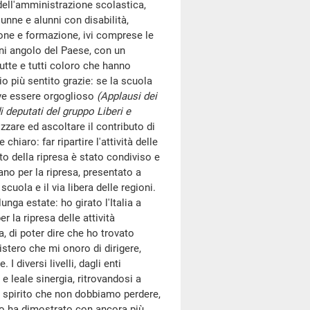
 dell'amministrazione scolastica,
lunne e alunni con disabilità,
ione e formazione, ivi comprese le
ni angolo del Paese, con un
utte e tutti coloro che hanno
io più sentito grazie: se la scuola
eve essere orgoglioso
(Applausi dei
 deputati del gruppo Liberi e
izzare ed ascoltare il contributo di
iaro: far ripartire l'attività delle
o della ripresa è stato condiviso e
iano per la ripresa, presentato a
uola e il via libera delle regioni.
nga estate: ho girato l'Italia a
r la ripresa delle attività
, di poter dire che ho trovato
istero che mi onoro di dirigere,
I diversi livelli, dagli enti
 e leale sinergia, ritrovandosi a
o spirito che non dobbiamo perdere,
lo ha dimostrato con ancora più