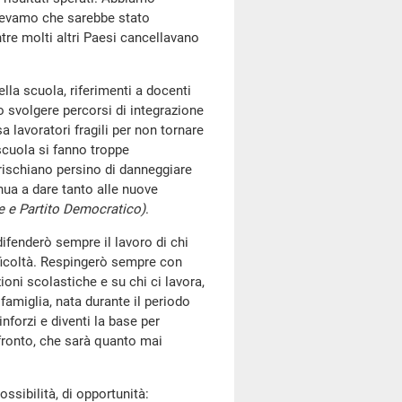
pevamo che sarebbe stato
tre molti altri Paesi cancellavano
lla scuola, riferimenti a docenti
o svolgere percorsi di integrazione
 lavoratori fragili per non tornare
scuola si fanno troppe
 rischiano persino di danneggiare
inua a dare tanto alle nuove
e e Partito Democratico)
.
ifenderò sempre il lavoro di chi
fficoltà. Respingerò sempre con
ioni scolastiche e su chi ci lavora,
famiglia, nata durante il periodo
inforzi e diventi la base per
nfronto, che sarà quanto mai
ossibilità, di opportunità: