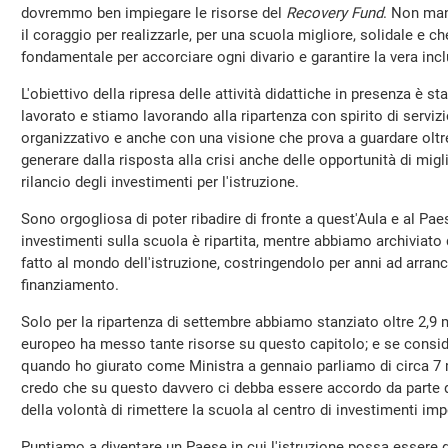
dovremmo ben impiegare le risorse del
Recovery Fund
. Non man
il coraggio per realizzarle, per una scuola migliore, solidale e
fondamentale per accorciare ogni divario e garantire la vera inc
L'obiettivo della ripresa delle attività didattiche in presenza è 
lavorato e stiamo lavorando alla ripartenza con spirito di serviz
organizzativo e anche con una visione che prova a guardare oltr
generare dalla risposta alla crisi anche delle opportunità di migl
rilancio degli investimenti per l'istruzione.
Sono orgogliosa di poter ribadire di fronte a quest'Aula e al Pae
investimenti sulla scuola è ripartita, mentre abbiamo archiviato 
fatto al mondo dell'istruzione, costringendolo per anni ad arranc
finanziamento.
Solo per la ripartenza di settembre abbiamo stanziato oltre 2,9 
europeo ha messo tante risorse su questo capitolo; e se conside
quando ho giurato come Ministra a gennaio parliamo di circa 7 m
credo che su questo davvero ci debba essere accordo da parte di
della volontà di rimettere la scuola al centro di investimenti imp
Puntiamo a diventare un Paese in cui l'istruzione possa essere 