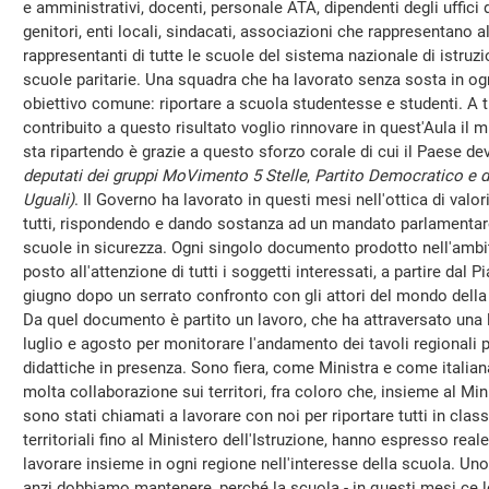
e amministrativi, docenti, personale ATA, dipendenti degli uffici
genitori, enti locali, sindacati, associazioni che rappresentano a
rappresentanti di tutte le scuole del sistema nazionale di istruz
scuole paritarie. Una squadra che ha lavorato senza sosta in og
obiettivo comune: riportare a scuola studentesse e studenti. A t
contribuito a questo risultato voglio rinnovare in quest'Aula il m
sta ripartendo è grazie a questo sforzo corale di cui il Paese d
deputati dei gruppi MoVimento 5 Stelle
,
Partito Democratico e di
Uguali)
. Il Governo ha lavorato in questi mesi nell'ottica di valor
tutti, rispondendo e dando sostanza ad un mandato parlamentare ch
scuole in sicurezza. Ogni singolo documento prodotto nell'ambit
posto all'attenzione di tutti i soggetti interessati, a partire dal P
giugno dopo un serrato confronto con gli attori del mondo della sc
Da quel documento è partito un lavoro, che ha attraversato una lu
luglio e agosto per monitorare l'andamento dei tavoli regionali pe
didattiche in presenza. Sono fiera, come Ministra e come italiana
molta collaborazione sui territori, fra coloro che, insieme al Min
sono stati chiamati a lavorare con noi per riportare tutti in classe. 
territoriali fino al Ministero dell'Istruzione, hanno espresso reale
lavorare insieme in ogni regione nell'interesse della scuola. Un
anzi dobbiamo mantenere, perché la scuola - in questi mesi ce 