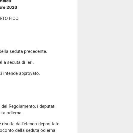
emblea
mbre 2020
RTO FICO
 della seduta precedente.
lla seduta di ieri.
si intende approvato.
, del Regolamento, i deputati
uta odierna.
risulta dall'elenco depositato
oconto della seduta odierna