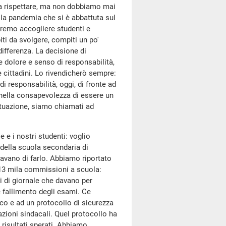
 da rispettare, ma non dobbiamo mai
la pandemia che si è abbattuta sul
remo accogliere studenti e
i da svolgere, compiti un po'
differenza. La decisione di
e dolore e senso di responsabilità,
e cittadini. Lo rivendicherò sempre:
i responsabilità, oggi, di fronte ad
nella consapevolezza di essere un
ituazione, siamo chiamati ad
 e i nostri studenti: voglio
 della scuola secondaria di
avano di farlo. Abbiamo riportato
 13 mila commissioni a scuola:
li di giornale che davano per
 fallimento degli esami. Ce
ico e ad un protocollo di sicurezza
ioni sindacali. Quel protocollo ha
 risultati sperati. Abbiamo