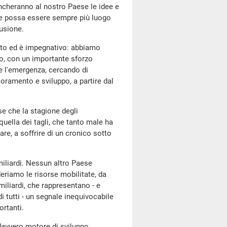
cheranno al nostro Paese le idee e
 che possa essere sempre più luogo
lusione.
stato ed è impegnativo: abbiamo
io, con un importante sforzo
e l'emergenza, cercando di
ioramento e sviluppo, a partire dal
se che la stagione degli
quella dei tagli, che tanto male ha
are, a soffrire di un cronico sotto
miliardi. Nessun altro Paese
riamo le risorse mobilitate, da
iliardi, che rappresentano - e
 tutti - un segnale inequivocabile
ortanti.
davvero motore di sviluppo,