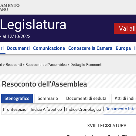
 Legislatura
Vai al
- al 12/10/2022
ri
Documenti
Comunicazione
Conoscere la Camera
Europa
ri
>
Resoconti
>
Resoconti dell'Assemblea
> Dettaglio Resoconti
Resoconto dell'Assemblea
Stenografico
Sommario
Documenti di seduta
Atti di indi
Documento Inte
Frontespizio
Indice Alfabetico
Indice Cronologico
XVIII LEGISLATURA