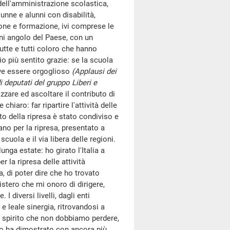
 dell'amministrazione scolastica,
lunne e alunni con disabilità,
ione e formazione, ivi comprese le
ni angolo del Paese, con un
utte e tutti coloro che hanno
io più sentito grazie: se la scuola
eve essere orgoglioso
(Applausi dei
 deputati del gruppo Liberi e
izzare ed ascoltare il contributo di
iaro: far ripartire l'attività delle
o della ripresa è stato condiviso e
iano per la ripresa, presentato a
uola e il via libera delle regioni.
nga estate: ho girato l'Italia a
r la ripresa delle attività
, di poter dire che ho trovato
istero che mi onoro di dirigere,
I diversi livelli, dagli enti
 e leale sinergia, ritrovandosi a
o spirito che non dobbiamo perdere,
lo ha dimostrato con ancora più