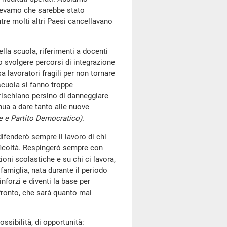
pevamo che sarebbe stato
tre molti altri Paesi cancellavano
lla scuola, riferimenti a docenti
o svolgere percorsi di integrazione
 lavoratori fragili per non tornare
scuola si fanno troppe
 rischiano persino di danneggiare
inua a dare tanto alle nuove
e e Partito Democratico)
.
ifenderò sempre il lavoro di chi
fficoltà. Respingerò sempre con
ioni scolastiche e su chi ci lavora,
famiglia, nata durante il periodo
inforzi e diventi la base per
nfronto, che sarà quanto mai
ossibilità, di opportunità: