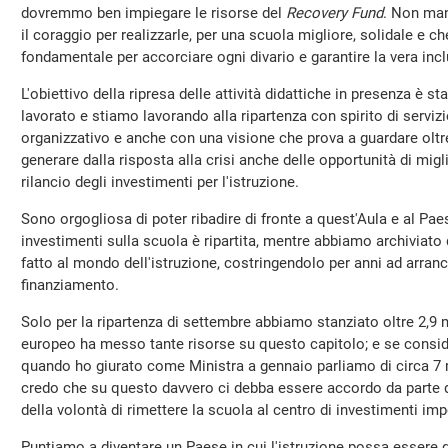
dovremmo ben impiegare le risorse del
Recovery Fund
. Non man
il coraggio per realizzarle, per una scuola migliore, solidale e
fondamentale per accorciare ogni divario e garantire la vera inc
L'obiettivo della ripresa delle attività didattiche in presenza è 
lavorato e stiamo lavorando alla ripartenza con spirito di serviz
organizzativo e anche con una visione che prova a guardare oltr
generare dalla risposta alla crisi anche delle opportunità di migl
rilancio degli investimenti per l'istruzione.
Sono orgogliosa di poter ribadire di fronte a quest'Aula e al Pae
investimenti sulla scuola è ripartita, mentre abbiamo archiviato 
fatto al mondo dell'istruzione, costringendolo per anni ad arranc
finanziamento.
Solo per la ripartenza di settembre abbiamo stanziato oltre 2,9 
europeo ha messo tante risorse su questo capitolo; e se conside
quando ho giurato come Ministra a gennaio parliamo di circa 7 m
credo che su questo davvero ci debba essere accordo da parte di
della volontà di rimettere la scuola al centro di investimenti imp
Puntiamo a diventare un Paese in cui l'istruzione possa essere 