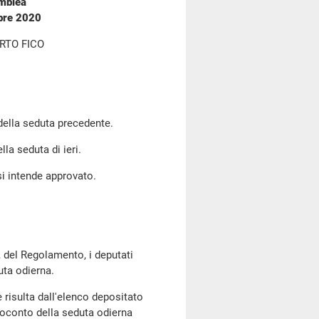
emblea
mbre 2020
RTO FICO
 della seduta precedente.
lla seduta di ieri.
si intende approvato.
, del Regolamento, i deputati
uta odierna.
risulta dall'elenco depositato
oconto della seduta odierna