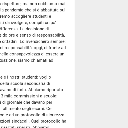
 da rispettare, ma non dobbiamo mai
la pandemia che si è abbattuta sul
remo accogliere studenti e
i da svolgere, compiti un po'
differenza. La decisione di
e dolore e senso di responsabilità,
e cittadini. Lo rivendicherò sempre:
i responsabilità, oggi, di fronte ad
nella consapevolezza di essere un
ituazione, siamo chiamati ad
 e i nostri studenti: voglio
 della scuola secondaria di
avano di farlo. Abbiamo riportato
 13 mila commissioni a scuola:
li di giornale che davano per
 fallimento degli esami. Ce
ico e ad un protocollo di sicurezza
ioni sindacali. Quel protocollo ha
 risultati sperati. Abbiamo