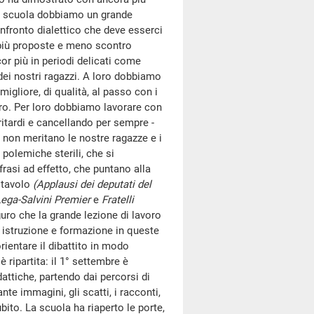
lla scuola dobbiamo un grande
nfronto dialettico che deve esserci
 più proposte e meno scontro
or più in periodi delicati come
 dei nostri ragazzi. A loro dobbiamo
igliore, di qualità, al passo con i
turo. Per loro dobbiamo lavorare con
 ritardi e cancellando per sempre -
 non meritano le nostre ragazze e i
 polemiche sterili, che si
rasi ad effetto, che puntano alla
l tavolo
(Applausi dei deputati del
ega-Salvini Premier
e
Fratelli
uro che la grande lezione di lavoro
di istruzione e formazione in queste
rientare il dibattito in modo
 ripartita: il 1° settembre è
dattiche, partendo dai percorsi di
te immagini, gli scatti, i racconti,
bito. La scuola ha riaperto le porte,