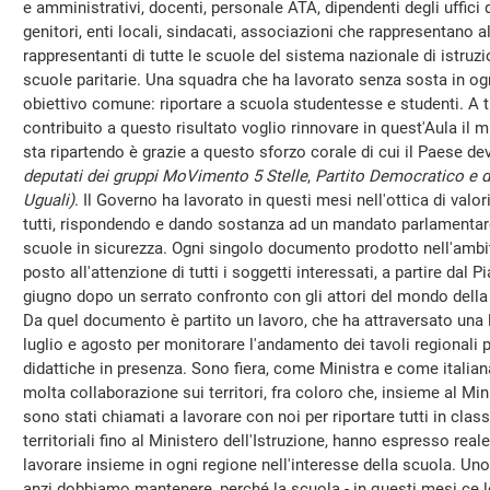
e amministrativi, docenti, personale ATA, dipendenti degli uffici
genitori, enti locali, sindacati, associazioni che rappresentano a
rappresentanti di tutte le scuole del sistema nazionale di istruz
scuole paritarie. Una squadra che ha lavorato senza sosta in og
obiettivo comune: riportare a scuola studentesse e studenti. A t
contribuito a questo risultato voglio rinnovare in quest'Aula il m
sta ripartendo è grazie a questo sforzo corale di cui il Paese d
deputati dei gruppi MoVimento 5 Stelle
,
Partito Democratico e di
Uguali)
. Il Governo ha lavorato in questi mesi nell'ottica di valor
tutti, rispondendo e dando sostanza ad un mandato parlamentare ch
scuole in sicurezza. Ogni singolo documento prodotto nell'ambit
posto all'attenzione di tutti i soggetti interessati, a partire dal P
giugno dopo un serrato confronto con gli attori del mondo della sc
Da quel documento è partito un lavoro, che ha attraversato una lu
luglio e agosto per monitorare l'andamento dei tavoli regionali pe
didattiche in presenza. Sono fiera, come Ministra e come italiana
molta collaborazione sui territori, fra coloro che, insieme al Min
sono stati chiamati a lavorare con noi per riportare tutti in classe. 
territoriali fino al Ministero dell'Istruzione, hanno espresso reale
lavorare insieme in ogni regione nell'interesse della scuola. Un
anzi dobbiamo mantenere, perché la scuola - in questi mesi ce 