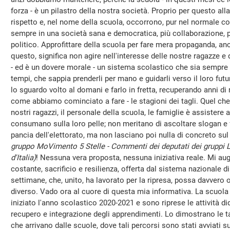
forza - è un pilastro della nostra società. Proprio per questo a
rispetto e, nel nome della scuola, occorrono, pur nel normale co
sempre in una società sana e democratica, più collaborazione,
politico. Approfittare della scuola per fare mera propaganda, anc
questo, significa non agire nell'interesse delle nostre ragazze e
- ed è un dovere morale - un sistema scolastico che sia sempre m
tempi, che sappia prenderli per mano e guidarli verso il loro fu
lo sguardo volto al domani e farlo in fretta, recuperando anni di
come abbiamo cominciato a fare - le stagioni dei tagli. Quel che
nostri ragazzi, il personale della scuola, le famiglie è assistere a
consumano sulla loro pelle; non meritano di ascoltare slogan e f
pancia dell'elettorato, ma non lasciano poi nulla di concreto su
gruppo MoVimento 5 Stelle - Commenti dei deputati dei gruppi L
d'Italia)
! Nessuna vera proposta, nessuna iniziativa reale. Mi aug
costante, sacrificio e resilienza, offerta dal sistema nazionale 
settimane, che, unito, ha lavorato per la ripresa, possa davvero o
diverso. Vado ora al cuore di questa mia informativa. La scuola è
iniziato l'anno scolastico 2020-2021 e sono riprese le attività di
recupero e integrazione degli apprendimenti. Lo dimostrano le tan
che arrivano dalle scuole, dove tali percorsi sono stati avviati su