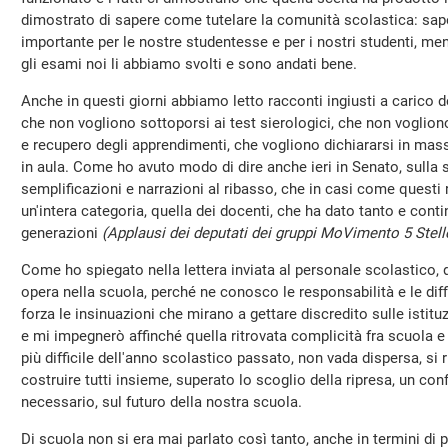
dimostrato di sapere come tutelare la comunità scolastica: sa
importante per le nostre studentesse e per i nostri studenti, men
gli esami noi li abbiamo svolti e sono andati bene.
Anche in questi giorni abbiamo letto racconti ingiusti a carico de
che non vogliono sottoporsi ai test sierologici, che non voglion
e recupero degli apprendimenti, che vogliono dichiararsi in massa
in aula. Come ho avuto modo di dire anche ieri in Senato, sulla 
semplificazioni e narrazioni al ribasso, che in casi come questi
un'intera categoria, quella dei docenti, che ha dato tanto e cont
generazioni
(Applausi dei deputati dei gruppi MoVimento 5 Stell
Come ho spiegato nella lettera inviata al personale scolastico, d
opera nella scuola, perché ne conosco le responsabilità e le di
forza le insinuazioni che mirano a gettare discredito sulle istituz
e mi impegnerò affinché quella ritrovata complicità fra scuola e 
più difficile dell'anno scolastico passato, non vada dispersa, si r
costruire tutti insieme, superato lo scoglio della ripresa, un co
necessario, sul futuro della nostra scuola.
Di scuola non si era mai parlato così tanto, anche in termini di p