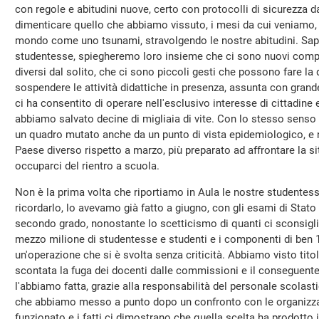
con regole e abitudini nuove, certo con protocolli di sicurezza
dimenticare quello che abbiamo vissuto, i mesi da cui veniamo, 
mondo come uno tsunami, stravolgendo le nostre abitudini. Sap
studentesse, spiegheremo loro insieme che ci sono nuovi compit
diversi dal solito, che ci sono piccoli gesti che possono fare la 
sospendere le attività didattiche in presenza, assunta con grand
ci ha consentito di operare nell'esclusivo interesse di cittadine 
abbiamo salvato decine di migliaia di vite. Con lo stesso senso d
un quadro mutato anche da un punto di vista epidemiologico, e 
Paese diverso rispetto a marzo, più preparato ad affrontare la s
occuparci del rientro a scuola.
Non è la prima volta che riportiamo in Aula le nostre studentesse
ricordarlo, lo avevamo già fatto a giugno, con gli esami di Stato
secondo grado, nonostante lo scetticismo di quanti ci sconsigli
mezzo milione di studentesse e studenti e i componenti di ben
un'operazione che si è svolta senza criticità. Abbiamo visto tito
scontata la fuga dei docenti dalle commissioni e il conseguente
l'abbiamo fatta, grazie alla responsabilità del personale scolast
che abbiamo messo a punto dopo un confronto con le organizzaz
funzionato e i fatti ci dimostrano che quella scelta ha prodotto i