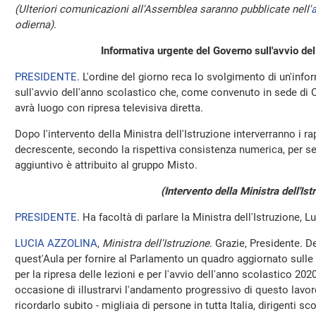
(Ulteriori comunicazioni all'Assemblea saranno pubblicate nell'
a
odierna)
.
Informativa urgente del Governo sull'avvio del
PRESIDENTE
. L'ordine del giorno reca lo svolgimento di un'inf
sull'avvio dell'anno scolastico che, come convenuto in sede di C
avrà luogo con ripresa televisiva diretta.
Dopo l'intervento della Ministra dell'Istruzione interverranno i ra
decrescente, secondo la rispettiva consistenza numerica, per s
aggiuntivo è attribuito al gruppo Misto.
(Intervento della Ministra dell'Ist
PRESIDENTE
. Ha facoltà di parlare la Ministra dell'Istruzione, L
LUCIA AZZOLINA
,
Ministra dell'Istruzione
. Grazie, Presidente. D
quest'Aula per fornire al Parlamento un quadro aggiornato sulle i
per la ripresa delle lezioni e per l'avvio dell'anno scolastico 20
occasione di illustrarvi l'andamento progressivo di questo lavor
ricordarlo subito - migliaia di persone in tutta Italia, dirigenti sco