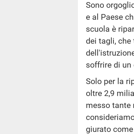
Sono orgoglio
e al Paese ch
scuola è ripa
dei tagli, ch
dell'istruzio
soffrire di u
Solo per la r
oltre 2,9 mil
messo tante r
consideriamo 
giurato come 