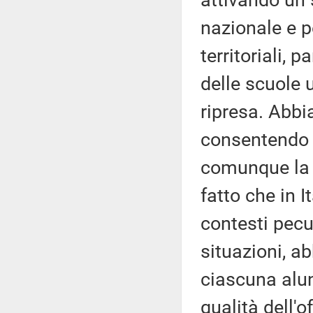
attivando un 
nazionale e p
territoriali,
delle scuole
ripresa. Abb
consentendo a
comunque la 
fatto che in I
contesti pecul
situazioni, a
ciascuna alu
qualità dell'