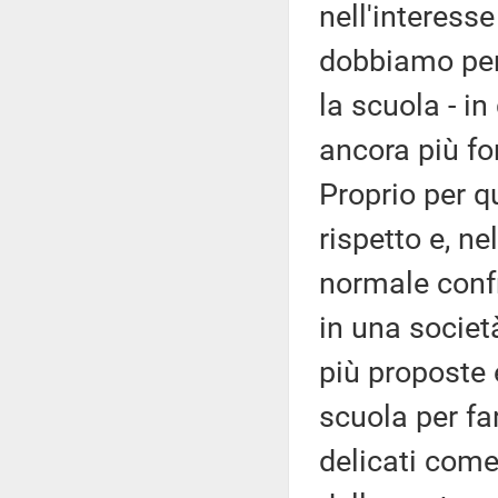
nell'interess
dobbiamo per
la scuola - i
ancora più for
Proprio per 
rispetto e, n
normale confr
in una societ
più proposte 
scuola per fa
delicati come