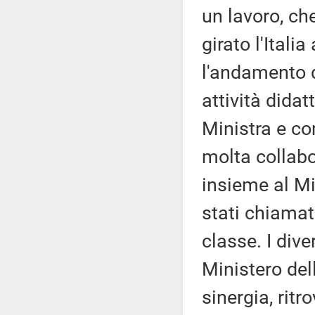
un lavoro, ch
girato l'Itali
l'andamento de
attività dida
Ministra e co
molta collabor
insieme al Mi
stati chiamati
classe. I divers
Ministero del
sinergia, rit