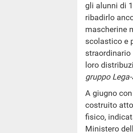
gli alunni di 
ribadirlo anco
mascherine ne
scolastico e p
straordinario
loro distribu
gruppo Lega-S
A giugno con 
costruito att
fisico, indica
Ministero del