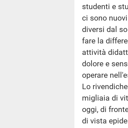
studenti e s
ci sono nuovi
diversi dal s
fare la diffe
attività dida
dolore e sens
operare nell'e
Lo rivendich
migliaia di v
oggi, di fron
di vista epid