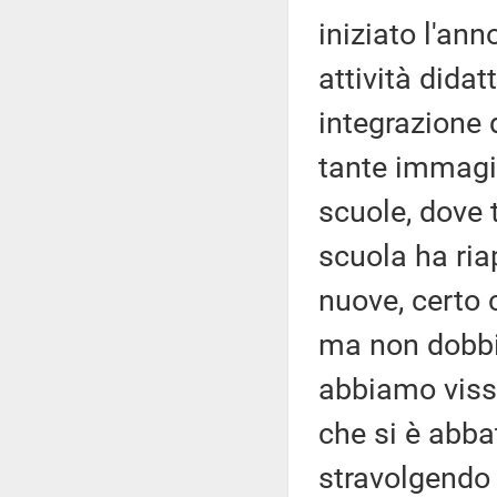
iniziato l'an
attività didat
integrazione 
tante immagini
scuole, dove t
scuola ha riap
nuove, certo c
ma non dobbi
abbiamo viss
che si è abb
stravolgendo 