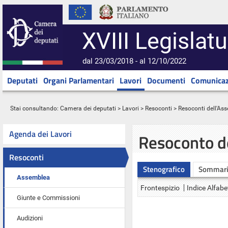
XVIII Legislatu
dal 23/03/2018 - al 12/10/2022
Deputati
Organi Parlamentari
Lavori
Documenti
Comunicaz
Stai consultando:
Camera dei deputati
>
Lavori
>
Resoconti
>
Resoconti dell'As
Agenda dei Lavori
Resoconto d
Resoconti
Stenografico
Sommar
Assemblea
Frontespizio
Indice Alfabe
Giunte e Commissioni
Audizioni