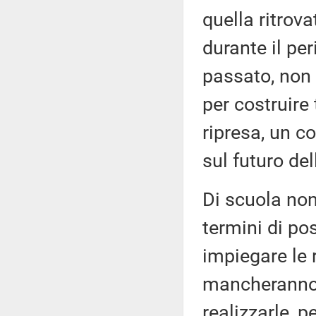
quella ritrov
durante il per
passato, non v
per costruire 
ripresa, un c
sul futuro de
Di scuola non
termini di po
impiegare le 
mancheranno a
realizzarle, p