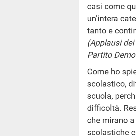
casi come que
un'intera cat
tanto e conti
(Applausi dei
Partito Demo
Come ho spieg
scolastico, d
scuola, perch
difficoltà. R
che mirano a g
scolastiche e