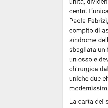
unità, dividen
centri. L'unic
Paola Fabrizi
compito di as
sindrome dell
sbagliata un 
un osso e dev
chirurgica da
uniche due chi
modernissimi 
La carta dei s