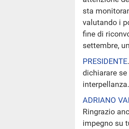
sta monitora
valutando i po
fine di ricon
settembre, un'
PRESIDENTE
dichiarare se
interpellanza
ADRIANO VA
Ringrazio anc
impegno su tut