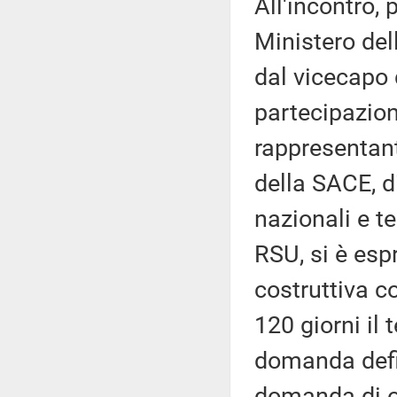
All'incontro, 
Ministero del
dal vicecapo 
partecipazione
rappresentant
della SACE, di
nazionali e te
RSU, si è esp
costruttiva co
120 giorni il
domanda defin
domanda di om