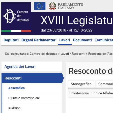
XVIII Legislatu
dal 23/03/2018 - al 12/10/2022
Deputati
Organi Parlamentari
Lavori
Documenti
Comunicaz
Stai consultando:
Camera dei deputati
>
Lavori
>
Resoconti
>
Resoconti dell'As
Agenda dei Lavori
Resoconto d
Resoconti
Stenografico
Sommar
Assemblea
Frontespizio
Indice Alfabe
Giunte e Commissioni
Audizioni