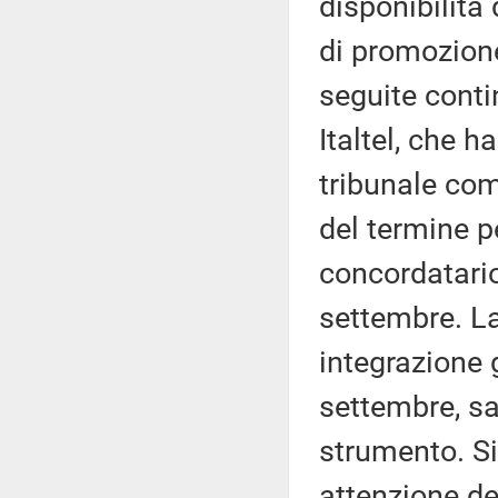
disponibilità 
di promozione
seguite contin
Italtel, che 
tribunale com
del termine p
concordatario
settembre. La
integrazione 
settembre, sa
strumento. S
attenzione de