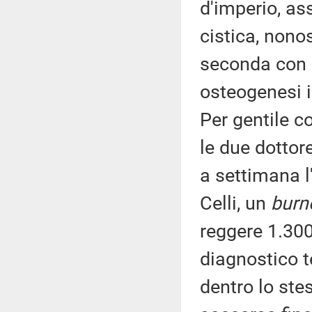
d'imperio, ass
cistica, nono
seconda con q
osteogenesi im
Per gentile c
le due dottor
a settimana l
Celli, un
burn
reggere 1.300
diagnostico t
dentro lo ste