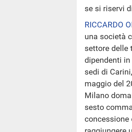
se si riservi d
RICCARDO O
una società c
settore delle
dipendenti in 
sedi di Carin
maggio del 20
Milano domand
sesto comma, 
concessione d
raggiungere u