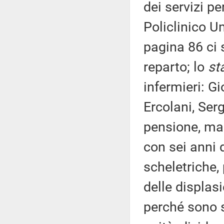
dei servizi pe
Policlinico U
pagina 86 ci 
reparto; lo
st
infermieri: G
Ercolani, Serg
pensione, mai 
con sei anni 
scheletriche,
delle displasi
perché sono s