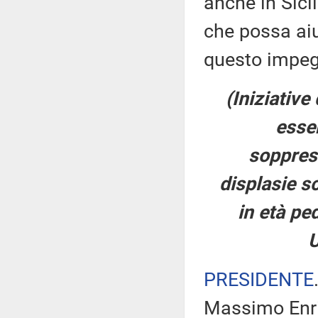
anche in Sici
che possa ai
questo impeg
(Iniziative
essen
soppress
displasie s
in età ped
U
PRESIDENTE
Massimo Enric