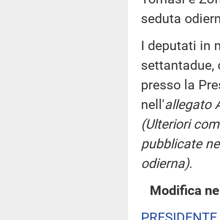
seduta odier
I deputati i
settantadue, 
presso la Pre
nell'
allegato 
(Ulteriori co
pubblicate nel
odierna)
.
Modifica ne
PRESIDENTE