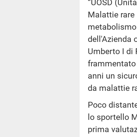
“UOSD (Unità
Malattie rare
metabolismo o
dell'Azienda 
Umberto I di
frammentato e
anni un sicuro
da malattie ra
Poco distante
lo sportello 
prima valutaz