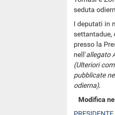
seduta odier
I deputati i
settantadue, 
presso la Pre
nell'
allegato 
(Ulteriori co
pubblicate nel
odierna)
.
Modifica ne
PRESIDENTE