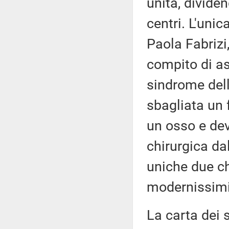
unità, dividen
centri. L'unic
Paola Fabrizi
compito di as
sindrome dell
sbagliata un 
un osso e dev
chirurgica da
uniche due chi
modernissimi 
La carta dei s