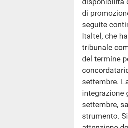
disponibilità 
di promozione
seguite contin
Italtel, che 
tribunale com
del termine p
concordatario
settembre. La
integrazione 
settembre, sa
strumento. S
attenzione de