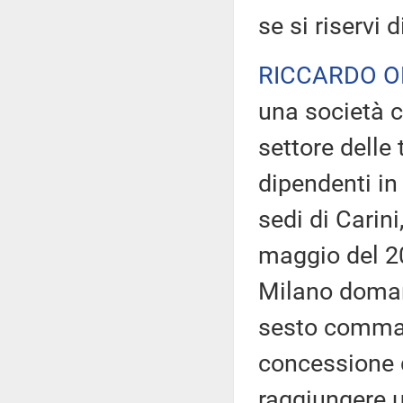
se si riservi d
RICCARDO O
una società c
settore delle
dipendenti in 
sedi di Carin
maggio del 20
Milano domand
sesto comma, 
concessione d
raggiungere u