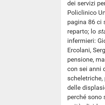
dei servizi pe
Policlinico U
pagina 86 ci 
reparto; lo
st
infermieri: G
Ercolani, Serg
pensione, mai 
con sei anni 
scheletriche,
delle displasi
perché sono s