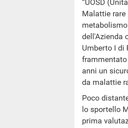
“UOSD (Unità
Malattie rare
metabolismo o
dell'Azienda 
Umberto I di
frammentato e
anni un sicuro
da malattie ra
Poco distante
lo sportello 
prima valutaz