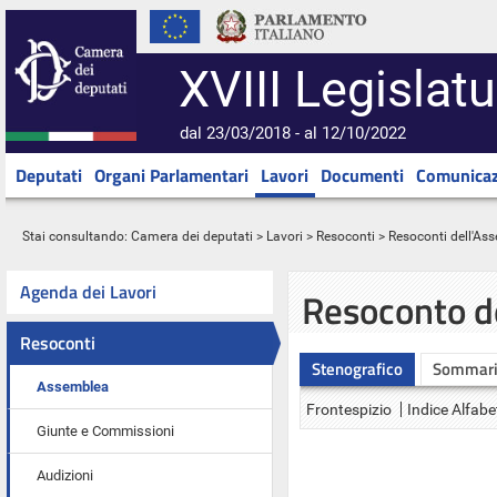
XVIII Legislatu
dal 23/03/2018 - al 12/10/2022
Deputati
Organi Parlamentari
Lavori
Documenti
Comunicaz
Stai consultando:
Camera dei deputati
>
Lavori
>
Resoconti
>
Resoconti dell'As
Agenda dei Lavori
Resoconto d
Resoconti
Stenografico
Sommar
Assemblea
Frontespizio
Indice Alfabe
Giunte e Commissioni
Audizioni