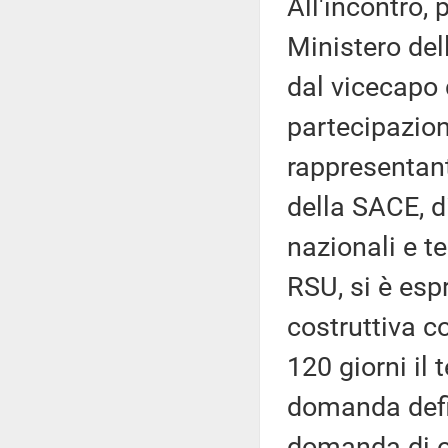
All'incontro, 
Ministero del
dal vicecapo 
partecipazione
rappresentant
della SACE, di
nazionali e te
RSU, si è esp
costruttiva co
120 giorni il
domanda defin
domanda di om