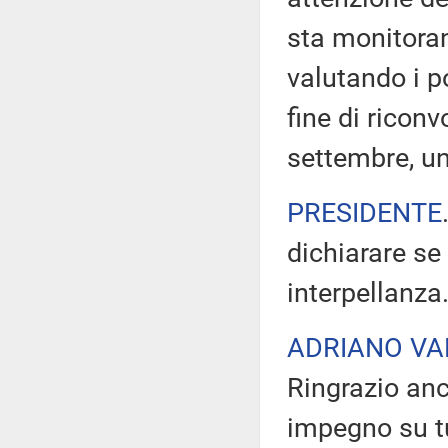
sta monitora
valutando i po
fine di ricon
settembre, un'
PRESIDENTE
dichiarare se
interpellanza
ADRIANO VA
Ringrazio anc
impegno su tut