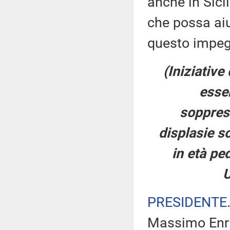
anche in Sici
che possa ai
questo impeg
(Iniziative
essen
soppress
displasie s
in età ped
U
PRESIDENTE
Massimo Enric