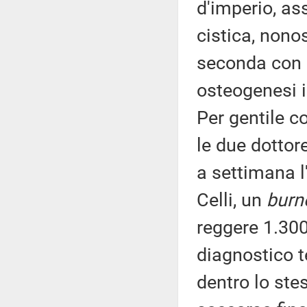
d'imperio, ass
cistica, nono
seconda con q
osteogenesi im
Per gentile c
le due dottor
a settimana l
Celli, un
burn
reggere 1.300
diagnostico t
dentro lo ste