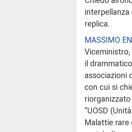
Chiedo all'ono
interpellanza 
replica.
MASSIMO EN
Viceministro, 
il drammatic
associazioni d
con cui si ch
riorganizzato 
“UOSD (Unità 
Malattie rare 