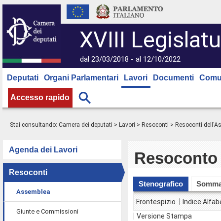
XVIII Legislatu
dal 23/03/2018 - al 12/10/2022
Deputati
Organi Parlamentari
Lavori
Documenti
Comu
Accesso rapido
Stai consultando:
Camera dei deputati
>
Lavori
>
Resoconti
>
Resoconti dell'
Agenda dei Lavori
Resoconto 
Resoconti
Stenografico
Somma
Assemblea
Frontespizio
Indice Alfab
Giunte e Commissioni
Versione Stampa