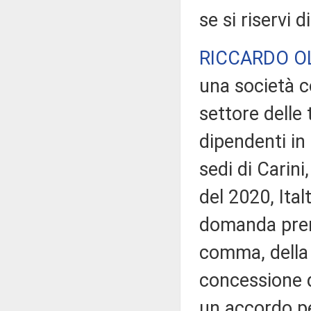
se si riservi d
RICCARDO OL
una società c
settore delle 
dipendenti in 
sedi di Carin
del 2020, Ital
domanda preno
comma, della 
concessione d
un accordo per