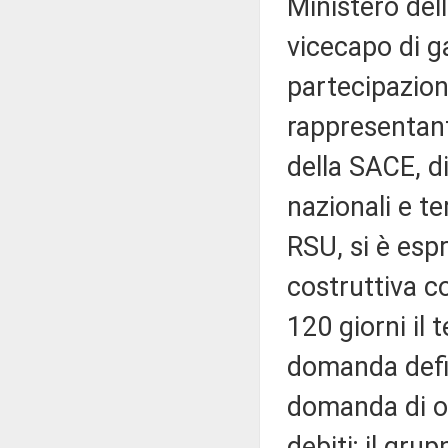
Ministero del
vicecapo di g
partecipazione
rappresentanti
della SACE, di 
nazionali e te
RSU, si è esp
costruttiva co
120 giorni il 
domanda defin
domanda di om
debiti; il gru