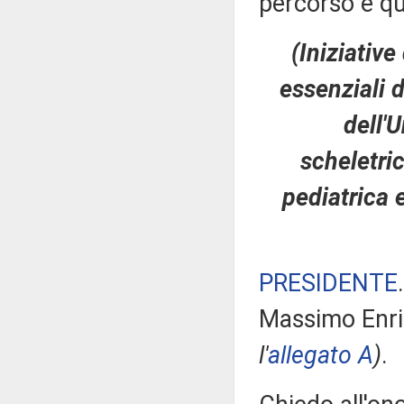
percorso e q
(Iniziative
essenziali 
dell'
scheletri
pediatrica 
PRESIDENTE
Massimo Enric
l'
allegato A
)
.