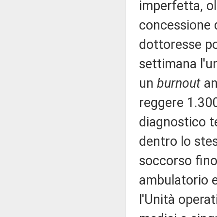
imperfetta, ol
concessione d
dottoresse po
settimana l'un
un
burnout
an
reggere 1.300
diagnostico t
dentro lo ste
soccorso fino
ambulatorio 
l'Unità opera