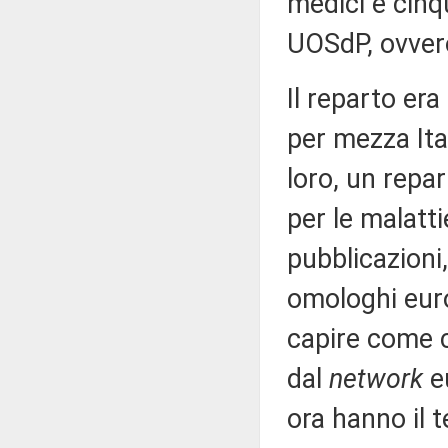
medici e cinq
UOSdP, ovvero
Il reparto era
per mezza Ita
loro, un repa
per le malatti
pubblicazioni,
omologhi eur
capire come cu
dal
network
eu
ora hanno il 