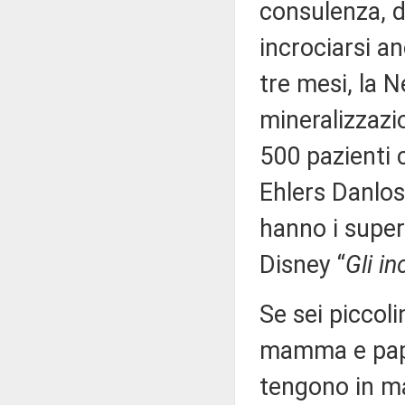
consulenza, di
incrociarsi a
tre mesi, la N
mineralizzazi
500 pazienti 
Ehlers Danlos,
hanno i super 
Disney “
Gli in
Se sei piccoli
mamma e papà
tengono in ma