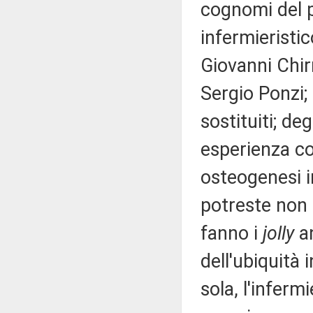
cognomi del p
infermieristic
Giovanni Chir
Sergio Ponzi;
sostituiti; deg
esperienza co
osteogenesi i
potreste non t
fanno i
jolly
an
dell'ubiquità 
sola, l'inferm