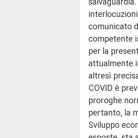
salvaguardia.
interlocuzioni
comunicato di
competente is
per la presen
attualmente i
altresì preci
COVID è previs
proroghe nor
pertanto, la 
Sviluppo eco
esposte, sta 