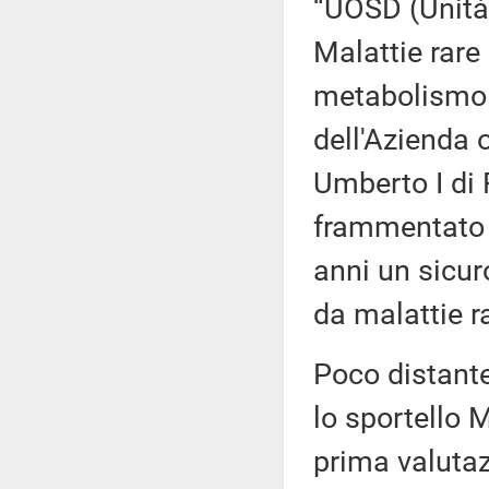
“UOSD (Unità
Malattie rare
metabolismo o
dell'Azienda 
Umberto I di
frammentato e
anni un sicuro
da malattie ra
Poco distante
lo sportello 
prima valutaz