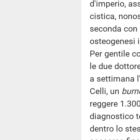
d'imperio, ass
cistica, nono
seconda con q
osteogenesi im
Per gentile c
le due dottor
a settimana l
Celli, un
burn
reggere 1.300
diagnostico t
dentro lo ste