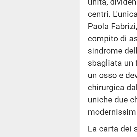
unità, dividen
centri. L'unic
Paola Fabrizi
compito di as
sindrome dell
sbagliata un 
un osso e dev
chirurgica da
uniche due chi
modernissimi 
La carta dei s