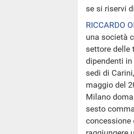
se si riservi d
RICCARDO O
una società c
settore delle
dipendenti in 
sedi di Carin
maggio del 20
Milano domand
sesto comma, 
concessione d
raggiungere u