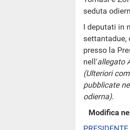
seduta odier
I deputati i
settantadue, 
presso la Pre
nell'
allegato 
(Ulteriori co
pubblicate nel
odierna)
.
Modifica ne
PRESIDENTE