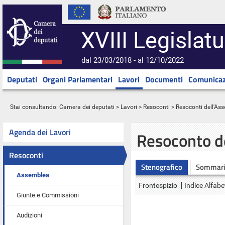
XVIII Legislatu
dal 23/03/2018 - al 12/10/2022
Deputati
Organi Parlamentari
Lavori
Documenti
Comunicaz
Stai consultando:
Camera dei deputati
>
Lavori
>
Resoconti
>
Resoconti dell'As
Agenda dei Lavori
Resoconto d
Resoconti
Stenografico
Sommar
Assemblea
Frontespizio
Indice Alfabe
Giunte e Commissioni
Audizioni