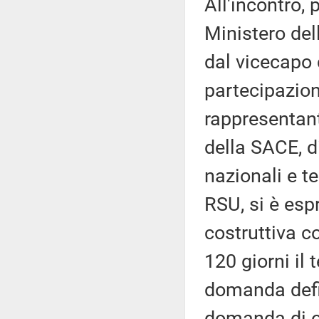
All'incontro, 
Ministero del
dal vicecapo 
partecipazione
rappresentant
della SACE, di
nazionali e te
RSU, si è esp
costruttiva co
120 giorni il
domanda defin
domanda di om