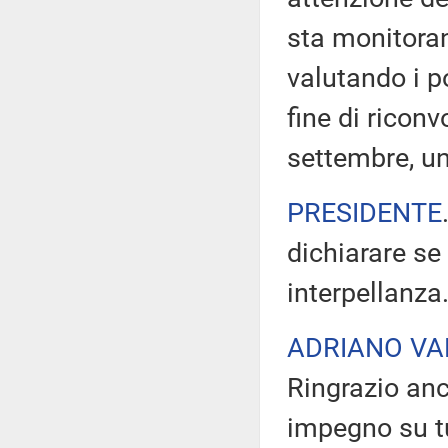
sta monitora
valutando i po
fine di ricon
settembre, un'
PRESIDENTE
dichiarare se
interpellanza
ADRIANO VA
Ringrazio anc
impegno su tut