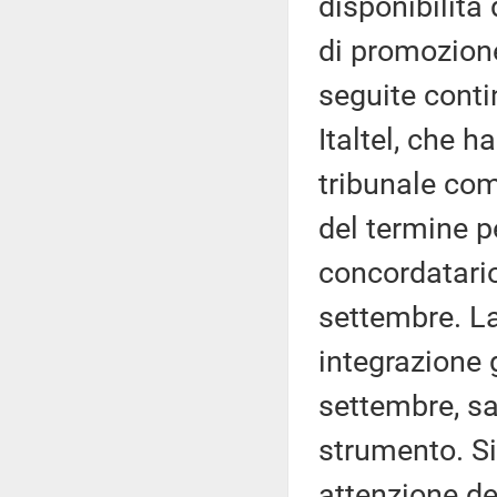
disponibilità 
di promozione
seguite contin
Italtel, che 
tribunale com
del termine p
concordatario
settembre. La
integrazione 
settembre, sa
strumento. S
attenzione de