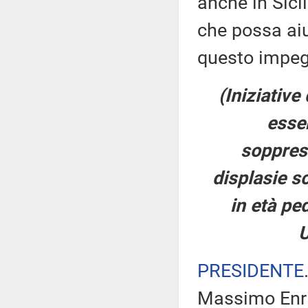
anche in Sici
che possa ai
questo impeg
(Iniziative
essen
soppress
displasie s
in età ped
U
PRESIDENTE
Massimo Enric