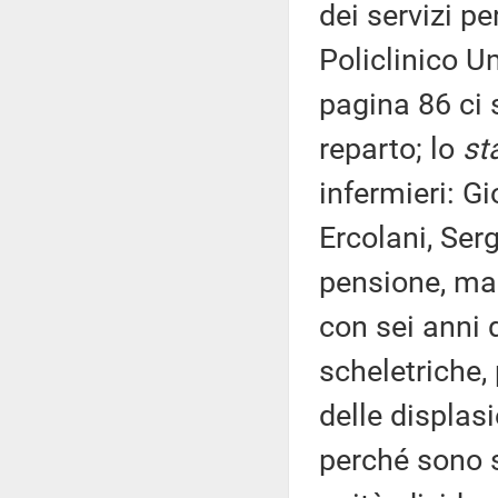
dei servizi pe
Policlinico U
pagina 86 ci 
reparto; lo
st
infermieri: G
Ercolani, Serg
pensione, mai 
con sei anni 
scheletriche,
delle displasi
perché sono s