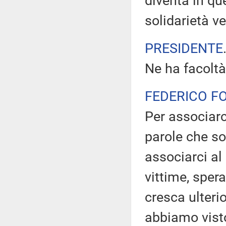
diventa in q
solidarietà v
PRESIDENTE
Ne ha facoltà
FEDERICO F
Per associarc
parole che so
associarci al 
vittime, spe
cresca ulteri
abbiamo visto