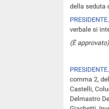
della seduta d
PRESIDENTE
verbale si in
(È approvato)
PRESIDENTE
comma 2, del 
Castelli, Col
Delmastro Del
Giachetti, Inv