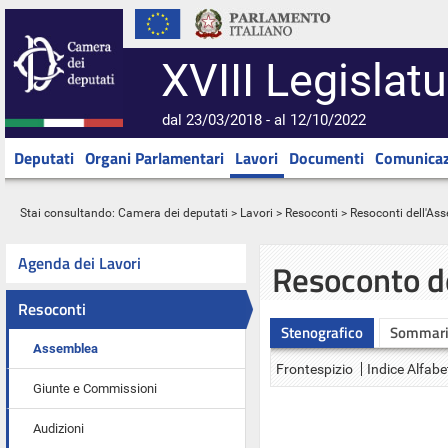
XVIII Legislatu
dal 23/03/2018 - al 12/10/2022
Deputati
Organi Parlamentari
Lavori
Documenti
Comunicaz
Stai consultando:
Camera dei deputati
>
Lavori
>
Resoconti
>
Resoconti dell'As
Agenda dei Lavori
Resoconto d
Resoconti
Stenografico
Sommar
Assemblea
Frontespizio
Indice Alfabe
Giunte e Commissioni
Audizioni