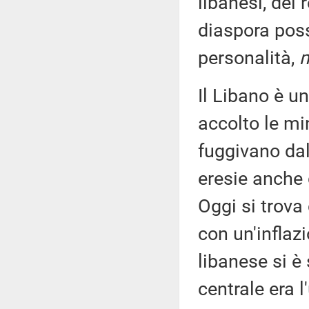
libanesi, del 
diaspora pos
personalità,
Il Libano è u
accolto le mi
fuggivano dal
eresie anche 
Oggi si trova 
con un'inflaz
libanese si è
centrale era l