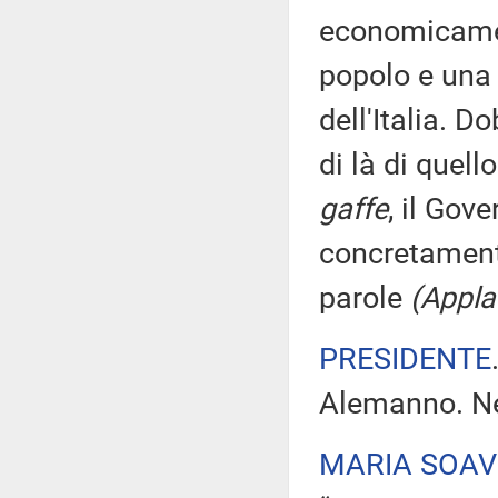
economicamen
popolo e una
dell'Italia. D
di là di quell
gaffe
, il Gov
concretament
parole
(Applau
PRESIDENTE
Alemanno. Ne
MARIA SOA