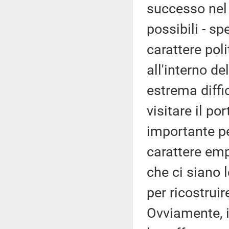
successo nel p
possibili - s
carattere pol
all'interno d
estrema diffi
visitare il po
importante pe
carattere emp
che ci siano l
per ricostruir
Ovviamente, il