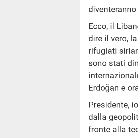
diventeranno
Ecco, il Liba
dire il vero, 
rifugiati sir
sono stati di
internazionale
Erdoğan e or
Presidente, io
dalla geopoli
fronte alla t