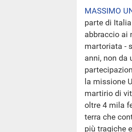
MASSIMO U
parte di Ital
abbraccio ai n
martoriata - 
anni, non da 
partecipazion
la missione U
martirio di v
oltre 4 mila f
terra che con
più tragiche 