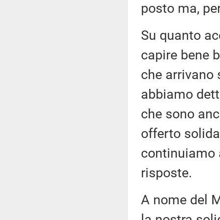
posto ma, per
Su quanto acc
capire bene b
che arrivano 
abbiamo detto,
che sono ancor
offerto solida
continuiamo a
risposte.
A nome del Mo
la nostra soli