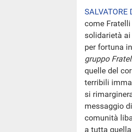
SALVATORE 
come Fratelli
solidarietà ai
per fortuna i
gruppo Fratelli
quelle del co
terribili imma
si rimarginer
messaggio di 
comunità liba
a tutta quell