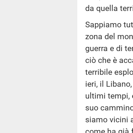
da quella terr
Sappiamo tutt
zona del mond
guerra e di t
ciò che è acc
terribile espl
ieri, il Libano
ultimi tempi,
suo cammino.
siamo vicini a
come ha già fa