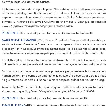
coinvolto nella crisi del Medio Oriente.
Il Libano è un Paese dove regna la pace. Non dobbiamo permettere che ci siano al
seminino venti di guerra. Dobbiamo fare in modo che il Libano si risollevi econo
popolo e una grande nazione da sempre amica dell'Italia. Dobbiamo dimostrare quest
scrivere su
Twitter
e delle
gaffe
, il Governo dia una mano al Libano, la dia concre
parole
(Applausi dei deputati del gruppo Fratelli d'Italia)
.
PRESIDENTE
. Ha chiesto di parlare l'onorevole Alemanno. Ne ha facoltà.
MARIA SOAVE ALEMANNO
(
M5S
). Grazie, Presidente. “Faremo tutto il possibile pe
solidarietà che il Presidente Conte ha voluto rivolgere al Libano e alla sua capitale
precedenti ieri, 4 agosto. Le immagini hanno fatto il giro del mondo e i video del
assistito increduli e abbiamo pregato per le persone che ne sono state coinvolte.
Il bollettino, di qualche ora fa, è una conta straziante: 100 morti, 4 mila feriti e in
militare italiano era presente sul posto ma, per fortuna, è in buone condizioni di sa
Su quanto accaduto ieri sono tante le ipotesi, ma per capire bene bisognerà attend
numeri delle vittime, come abbiamo detto, lo strazio e la disperazione tra le strade, 
ha già offerto solidarietà al Libano. Col fiato sospeso, quindi, continuiamo a seguir
A nome del MoVimento 5 Stelle esprimo, quindi, tutta la nostra solidarietà e vicinan
sincero cordoglio
(Applausi dei deputati del gruppo MoVimento 5 Stelle)
.
PRESIDENTE
. Ha chiesto di parlare l'onorevole Fiano. Ne ha facoltà.
EMANUELE FIANO
(
PD
). La ringrazio, signora Presidente. Sono, ovviamente, parol