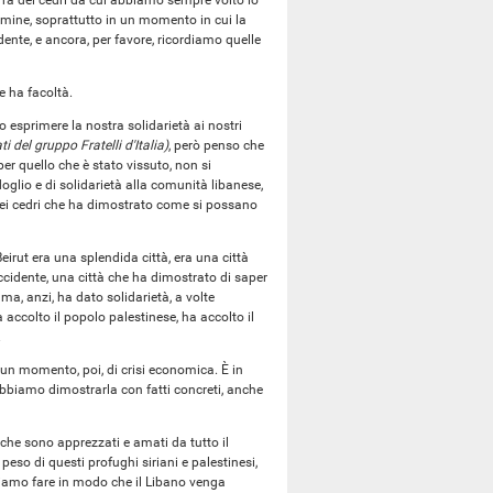
ra dei cedri da cui abbiamo sempre volto lo
rmine, soprattutto in un momento in cui la
dente, e ancora, per favore, ricordiamo quelle
e ha facoltà.
o esprimere la nostra solidarietà ai nostri
i del gruppo Fratelli d'Italia)
, però penso che
per quello che è stato vissuto, non si
glio e di solidarietà alla comunità libanese,
dei cedri che ha dimostrato come si possano
eirut era una splendida città, era una città
ccidente, una città che ha dimostrato di saper
 ma, anzi, ha dato solidarietà, a volte
 accolto il popolo palestinese, ha accolto il
.
un momento, poi, di crisi economica. È in
biamo dimostrarla con fatti concreti, anche
che sono apprezzati e amati da tutto il
eso di questi profughi siriani e palestinesi,
biamo fare in modo che il Libano venga