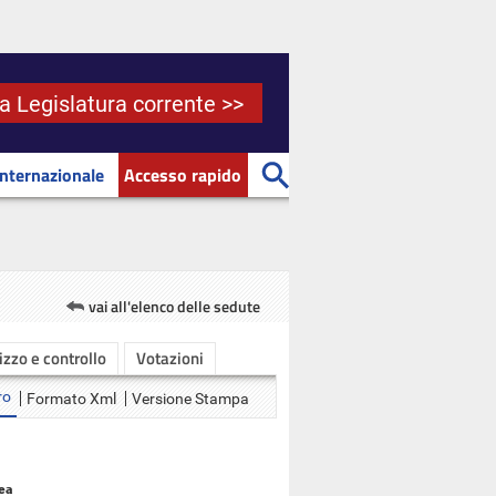
la Legislatura corrente >>
Internazionale
Accesso rapido
vai all'elenco delle sedute
rizzo e controllo
Votazioni
ro
Formato Xml
Versione Stampa
ea