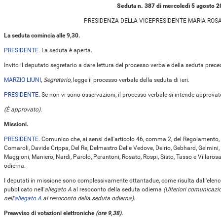
Seduta n. 387 di mercoledì 5 agosto 
PRESIDENZA DELLA VICEPRESIDENTE MARIA ROS
La seduta comincia alle 9,30.
PRESIDENTE
. La seduta è aperta.
Invito il deputato segretario a dare lettura del processo verbale della seduta prece
MARZIO LIUNI
,
Segretario
, legge il processo verbale della seduta di ieri.
PRESIDENTE
. Se non vi sono osservazioni, il processo verbale si intende approvat
(È approvato)
.
Missioni.
PRESIDENTE
. Comunico che, ai sensi dell'articolo 46, comma 2, del Regolamento, i d
Comaroli, Davide Crippa, Del Re, Delmastro Delle Vedove, Delrio, Gebhard, Gelmini, Gi
Maggioni, Maniero, Nardi, Parolo, Perantoni, Rosato, Rospi, Sisto, Tasso e Villaro
odierna.
I deputati in missione sono complessivamente ottantadue, come risulta dall'elenc
pubblicato nell'
allegato A
al resoconto della seduta odierna
(Ulteriori comunicazi
nell'
allegato A
al resoconto della seduta odierna)
.
Preavviso di votazioni elettroniche
(ore 9,38)
.