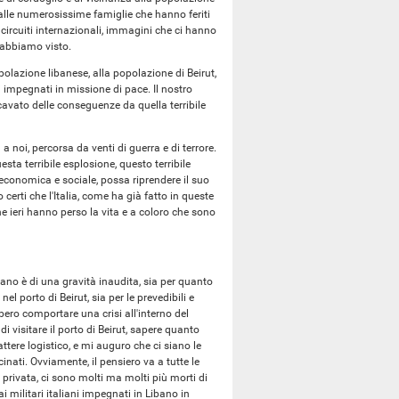
i, alle numerosissime famiglie che hanno feriti
i circuiti internazionali, immagini che ci hanno
e abbiamo visto.
polazione libanese, alla popolazione di Beirut,
ì impegnati in missione di pace. Il nostro
icavato delle conseguenze da quella terribile
 noi, percorsa da venti di guerra e di terrore.
ta terribile esplosione, questo terribile
i, economica e sociale, possa riprendere il suo
certi che l'Italia, come ha già fatto in queste
he ieri hanno perso la vita e a coloro che sono
ibano è di una gravità inaudita, sia per quanto
l porto di Beirut, sia per le prevedibili e
bero comportare una crisi all'interno del
 visitare il porto di Beirut, sapere quanto
ttere logistico, e mi auguro che ci siano le
cinati. Ovviamente, il pensiero va a tutte le
a privata, ci sono molti ma molti più morti di
i militari italiani impegnati in Libano in