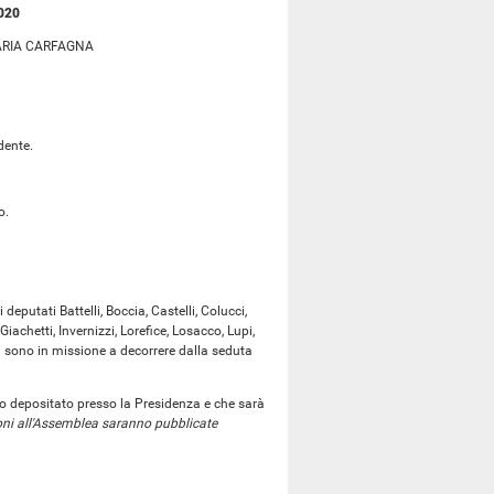
2020
ARIA CARFAGNA
dente.
o.
eputati Battelli, Boccia, Castelli, Colucci,
achetti, Invernizzi, Lorefice, Losacco, Lupi,
sa sono in missione a decorrere dalla seduta
o depositato presso la Presidenza e che sarà
oni all'Assemblea saranno pubblicate