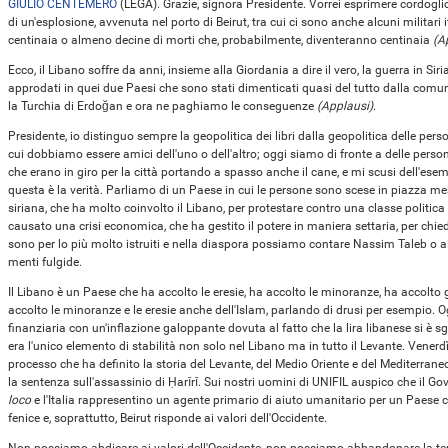
GIULIO CENTEMERO
(
LEGA
). Grazie, signora Presidente. Vorrei esprimere cordoglio
di un'esplosione, avvenuta nel porto di Beirut, tra cui ci sono anche alcuni militari ital
centinaia o almeno decine di morti che, probabilmente, diventeranno centinaia
(A
Ecco, il Libano soffre da anni, insieme alla Giordania a dire il vero, la guerra in Sir
approdati in quei due Paesi che sono stati dimenticati quasi del tutto dalla comun
la Turchia di Erdoğan e ora ne paghiamo le conseguenze
(Applausi)
.
Presidente, io distinguo sempre la geopolitica dei libri dalla geopolitica delle pers
cui dobbiamo essere amici dell'uno o dell'altro; oggi siamo di fronte a delle persone
che erano in giro per la città portando a spasso anche il cane, e mi scusi dell'ese
questa è la verità. Parliamo di un Paese in cui le persone sono scese in piazza me
siriana, che ha molto coinvolto il Libano, per protestare contro una classe politic
causato una crisi economica, che ha gestito il potere in maniera settaria, per chied
sono per lo più molto istruiti e nella diaspora possiamo contare Nassim Taleb o al
menti fulgide.
Il Libano è un Paese che ha accolto le eresie, ha accolto le minoranze, ha accolto
accolto le minoranze e le eresie anche dell'Islam, parlando di drusi per esempio. Ogg
finanziaria con un'inflazione galoppante dovuta al fatto che la lira libanese si è s
era l'unico elemento di stabilità non solo nel Libano ma in tutto il Levante. Vener
processo che ha definito la storia del Levante, del Medio Oriente e del Mediterraneo
la sentenza sull'assassinio di Ḥarīrī. Sui nostri uomini di UNIFIL auspico che il Go
loco
e l'Italia rappresentino un agente primario di aiuto umanitario per un Paese ch
fenice e, soprattutto, Beirut risponde ai valori dell'Occidente.