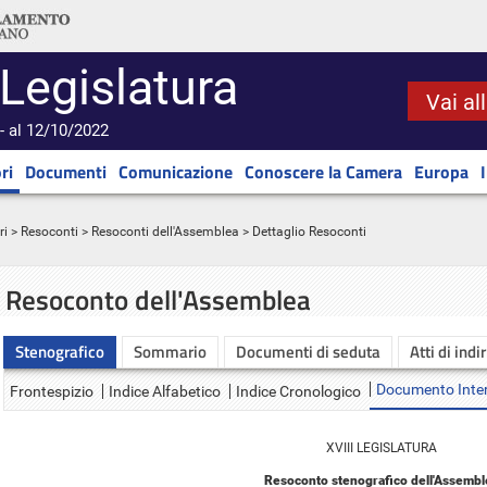
 Legislatura
Vai al
- al 12/10/2022
ri
Documenti
Comunicazione
Conoscere la Camera
Europa
ri
>
Resoconti
>
Resoconti dell'Assemblea
> Dettaglio Resoconti
Resoconto dell'Assemblea
Stenografico
Sommario
Documenti di seduta
Atti di indi
Documento Inte
Frontespizio
Indice Alfabetico
Indice Cronologico
XVIII LEGISLATURA
Resoconto stenografico dell'Assembl