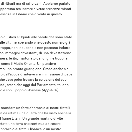
i ritirarli ma di rafforzarli. Abbiamo parlato
a opportuno recuperare diverse presenze minori
 presenza in Libano che diventa in questo
o di Liberi e Uguali, alle parole che sono state
 delle vittime, sperando che questo numero già
urtroppo, non inducono e non possono indurre
ono immagini devastanti, di una devastazione
ese, ferito, martoriato da lunghi e troppi anni
rre come il Medio Oriente. Un pensiero
uriamo una pronta guarigione. Credo anche sia
 dell'epoca di intervenire in missione di pace
che deve poter trovare la soluzione dei suoi
uindi, credo che oggi dal Parlamento italiano
o e con il popolo libanese
(Applausi)
.
 mandare un forte abbraccio ai nostri fratelli
non da ultima una guerra che ha visto anche la
 fiume Litani. Un grande martirio di vite
 stata una terra che continua ad essere
braccio ai fratelli libanesi e un nostro