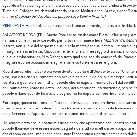
Non possiamo abdicare ai valori dell'Occidente, non possiamo abbandonare la ter
sguardo altrove per logiche di mera speculazione politica o economica a breve te
Turchia di Erdoğan sta destabilizzando l'est del Mediterraneo. Grazie, signor Presi
vittime
(Applausi dei deputati del gruppo Lega-Salvini Premier)
.
PRESIDENTE
. Ha chiesto di parlare, sullo stesso argomento, l'onorevole Deidda. N
SALVATORE DEIDDA
(
FDI
). Grazie, Presidente. Anche come Fratelli d'Italia vogliam
militari, a chi è rimasto coinvolto per fortuna in maniera lieve
(Applausi dei deputat
le ferite, non quelle del corpo ma quelle della mente per quelle terribili immagini e 
rimargineranno in fretta. Ma, ovviamente, anche un messaggio di amicizia, di cordo
alla sua ambasciatrice, Mira Daher, a tutta quella splendida comunità del Paese 
integrare e come possano interagire le varie culture e le varie religioni.
Ricordiamoci che il Libano era considerato la porta dell'Occidente verso l'Oriente; B
viva, una città che sicuramente non aveva niente da invidiare alle metropoli dell'O
resistere a guerre e a conflitti, un popolo che ha saputo rimanere fuori dai conflitti
nell'indifferenza, come ha detto il collega, della comunità internazionale, perché ha
popolo siriano quando ha avuto bisogno, ma ha saputo sempre rimanere in piedi
Purtroppo, questo drammatico fatto non doveva capitare, non doveva capitare in 
questo momento che dobbiamo dimostrare vera amicizia al popolo libanese e dob
con riferimento all'approvazione delle missioni internazionali e a vari dibattiti.
Ho sempre detto che la nostra missione, che viene apprezzata con i nostri soldati 
popolo libanese, deve essere accompagnata da aiuti concreti sia per sopportare il p
che ci sono da anni, ma anche per aiutare l'economia a ripartire, perché non dob