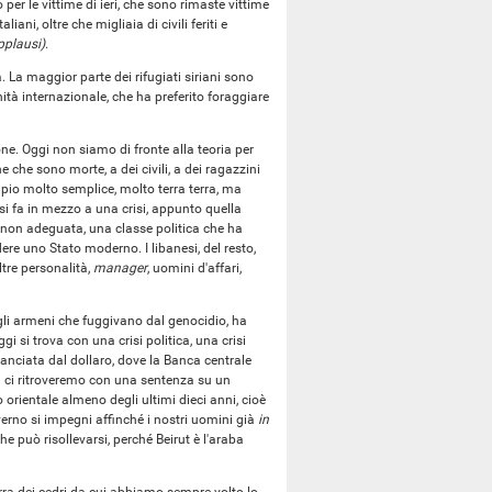
 per le vittime di ieri, che sono rimaste vittime
iani, oltre che migliaia di civili feriti e
pplausi)
.
ia. La maggior parte dei rifugiati siriani sono
ità internazionale, che ha preferito foraggiare
one. Oggi non siamo di fronte alla teoria per
 che sono morte, a dei civili, a dei ragazzini
mpio molto semplice, molto terra terra, ma
si fa in mezzo a una crisi, appunto quella
a non adeguata, una classe politica che ha
ere uno Stato moderno. I libanesi, del resto,
tre personalità,
manager
, uomini d'affari,
 gli armeni che fuggivano dal genocidio, ha
i si trova con una crisi politica, una crisi
ganciata dal dollaro, dove la Banca centrale
dì ci ritroveremo con una sentenza su un
 orientale almeno degli ultimi dieci anni, cioè
verno si impegni affinché i nostri uomini già
in
e può risollevarsi, perché Beirut è l'araba