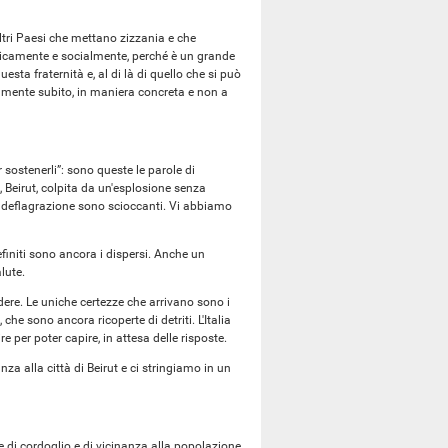
tri Paesi che mettano zizzania e che
micamente e socialmente, perché è un grande
a fraternità e, al di là di quello che si può
tamente subito, in maniera concreta e non a
r sostenerli”: sono queste le parole di
, Beirut, colpita da un'esplosione senza
la deflagrazione sono scioccanti. Vi abbiamo
definiti sono ancora i dispersi. Anche un
lute.
ere. Le uniche certezze che arrivano sono i
che sono ancora ricoperte di detriti. L'Italia
e per poter capire, in attesa delle risposte.
za alla città di Beirut e ci stringiamo in un
e di cordoglio e di vicinanza alla popolazione