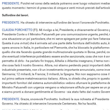
PRESIDENTE
. Poiché nel corso della seduta potranno aver luogo votazioni media
questo momento i termini di preavviso di cinque e venti minuti previsti dall'artic
Sull'ordine dei lavori
.
PRESIDENTE
. Ha chiesto di intervenire sull'ordine dei lavori l'onorevole Porchietto
CLAUDIA PORCHIETTO
(
FI
). Mi rivolgo a lei, Presidente, e chiaramente al Governo p
Presidente Conte o il Ministro Patuanelli per una comunicazione urgente, perché, nel
una situazione un po' particolare, che mi serve spiegare per poter poi fare l'istanza
Questa è una
e-mail
, che è arrivata ad una parte della fornitura dell'indotto auto
opera ancora in Italia, in particolare nel Piemonte, che ha bloccato le piattaforme
quello che sta facendo questa grande multinazionale quotata in Borsa, perché, co
che eventuali interferenze potrebbero essere anche sanzionate, cosa che non è avven
permetto di dirlo - ha parlato fin troppo, Alitalia o Atlantia insegnano, il tema no
che cosa farà il nostro Governo. Allora, noi stiamo perdendo pezzi importanti della
industriale presentato, non c'è un investimento importante annunciato, come invece 
Germania; 12 miliardi, la Francia; 3 miliardi, la Spagna. Noi non sappiamo cosa il G
sul primo settore metalmeccanico italiano. Allora, io chiedo che, proprio in questo
importanti fornitori del sistema automobilistico vedono sfumare le piattaforme dei
Ministro Patuanelli con urgenza vengano a relazionare all'Aula per sapere se un 
e siamo pronti a donare gentilmente al Governo - sia stato fatto dal nostro Gover
PRESIDENTE
. Grazie, onorevole Porchietto. Inoltrerò la sua richiesta al Presidente
Governo. Ha chiesto di intervenire l'onorevole Centemero. Ne ha facoltà.