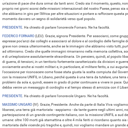
un'azione di pace che dura ormai da tanti anni. Credo sia il momento, questo, non d
proprio nei giorni scorsi delle missioni internazionali del nostro Paese, penso si
che abbiamo in giro per l'Africa per altre situazioni e portare a rafforzare questa
momento davvero un segno di solidarietà verso quel popolo.
PRESIDENTE
. Ha chiesto di parlare l'onorevole Fornaro. Ne ha facoltà.
FEDERICO FORNARO
(
LEU
). Grazie, signora Presidente. Per associarci, come grupp
espresse poc'anzi dai colleghi e associarci al dolore e al cordoglio delle famiglie
grave non cresca ulteriormente, anche se le immagini che abbiamo visto tutti, p
ad ottimismo. Credo che quelle immagini rimarranno nella memoria collettiva, s
e di un'esplosione assolutamente straordinaria. Un pensiero, quindi, al popolo liban
di guerra, di tensioni, in un territorio fortemente caratterizzato da divisioni e gue
ovviamente anche ai nostri militari e, in particolare, al militare ferito, a cui aug
l'occasione per riconoscere come fosse stata giusta la scelta compiuta dal Governo
con la missione UNIFIL in Libano, perché questa è una terra da tutelare, una terra 
problemi da sola e, quindi, essere in grado di poter continuare a vivere in pace. Q
debba venire un messaggio di cordoglio e al tempo stesso di amicizia con il Liban
PRESIDENTE
. Ha chiesto di parlare l'onorevole Ungaro. Ne ha facoltà.
MASSIMO UNGARO
(
IV
). Grazie, Presidente. Anche da parte di Italia Viva vogliamo
libanesi, una terra già martoriata - sappiamo - da tante guerre negli ultimi anni, 
partecipazione di un grande contingente italiano, con la missione UNIFIL a sud del
umane: oltre 100 morti già stamattina e oltre 4 mila feriti ci ricordano quanto sia
martoriata dalle vicende più tragiche e, quindi, noi vogliamo mandare un grande ab