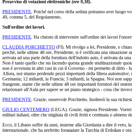
Preavviso di votazioni elettroniche
(ore 9,38)
.
PRESIDENTE
. Poiché nel corso della seduta potranno aver luogo vo
49, comma 5, del Regolamento.
Sull'ordine dei lavori
.
PRESIDENTE
. Ha chiesto di intervenire sull'ordine dei lavori l'onor
CLAUDIA PORCHIETTO
(
FI
). Mi rivolgo a lei, Presidente, e chi
perché, nelle ultime 48 ore, Presidente, si è verificata una situazione 
arrivata ad una parte della fornitura dell'indotto auto, è arrivata da u
Non è tanto quello che sta facendo questa grande multinazionale quota
non è avvenuta in altri casi in cui il Governo - mi permetto di dirlo - 
Allora, noi stiamo perdendo pezzi importanti della filiera
automotive
,
Germania; 12 miliardi, la Francia; 3 miliardi, la Spagna. Noi non sappi
frangente, stante che nelle ultime 48 ore importanti fornitori del sist
relazionare all'Aula per sapere se un piano strategico - cosa che inve
PRESIDENTE
. Grazie, onorevole Porchietto. Inoltrerò la sua richie
GIULIO CENTEMERO
(
LEGA
). Grazie, signora Presidente. Vorrei
militari italiani, oltre che migliaia di civili feriti e centinaia o alme
Ecco, il Libano soffre da anni, insieme alla Giordania a dire il vero, la
internazionale, che ha preferito foraggiare la Turchia di Erdoğan e 