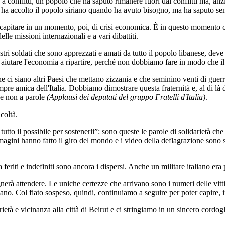
 a conflitti, un popolo che ha saputo rimanere fuori dai conflitti ma, anzi,
, ha accolto il popolo siriano quando ha avuto bisogno, ma ha saputo se
capitare in un momento, poi, di crisi economica. È in questo momento 
lle missioni internazionali e a vari dibattiti.
ri soldati che sono apprezzati e amati da tutto il popolo libanese, deve 
er aiutare l'economia a ripartire, perché non dobbiamo fare in modo che i
 ci siano altri Paesi che mettano zizzania e che seminino venti di gue
e amica dell'Italia. Dobbiamo dimostrare questa fraternità e, al di là d
 e non a parole
(Applausi dei deputati del gruppo Fratelli d'Italia)
.
coltà.
utto il possibile per sostenerli”: sono queste le parole di solidarietà che
magini hanno fatto il giro del mondo e i video della deflagrazione sono 
a feriti e indefiniti sono ancora i dispersi. Anche un militare italiano er
nerà attendere. Le uniche certezze che arrivano sono i numeri delle vitti
ibano. Col fiato sospeso, quindi, continuiamo a seguire per poter capire, in
età e vicinanza alla città di Beirut e ci stringiamo in un sincero cordog