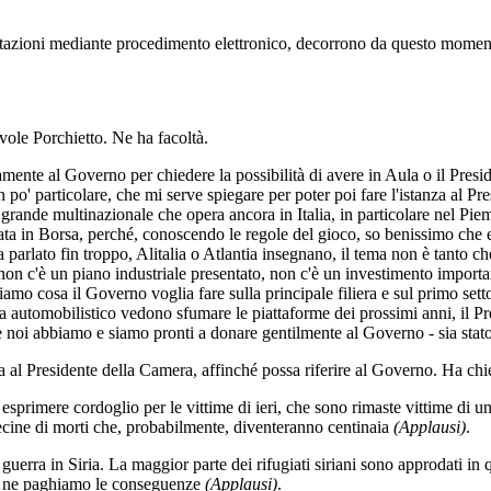
tazioni mediante procedimento elettronico, decorrono da questo momento i
evole Porchietto. Ne ha facoltà.
aramente al Governo per chiedere la possibilità di avere in Aula o il Pre
un po' particolare, che mi serve spiegare per poter poi fare l'istanza al 
na grande multinazionale che opera ancora in Italia, in particolare nel Pi
ta in Borsa, perché, conoscendo le regole del gioco, so benissimo che e
ha parlato fin troppo, Alitalia o Atlantia insegnano, il tema non è tanto 
 non c'è un piano industriale presentato, non c'è un investimento importan
amo cosa il Governo voglia fare sulla principale filiera e sul primo sett
ema automobilistico vedono sfumare le piattaforme dei prossimi anni, il 
ce noi abbiamo e siamo pronti a donare gentilmente al Governo - sia stat
sta al Presidente della Camera, affinché possa riferire al Governo. Ha ch
 esprimere cordoglio per le vittime di ieri, che sono rimaste vittime di u
no decine di morti che, probabilmente, diventeranno centinaia
(Applausi)
.
 guerra in Siria. La maggior parte dei rifugiati siriani sono approdati in
ora ne paghiamo le conseguenze
(Applausi)
.