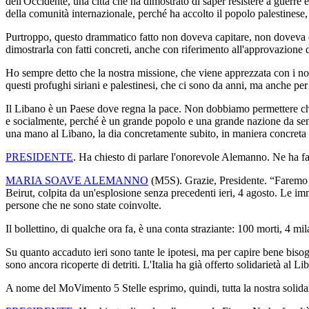
dell'Occidente, una città che ha dimostrato di saper resistere a guerre e
della comunità internazionale, perché ha accolto il popolo palestinese
Purtroppo, questo drammatico fatto non doveva capitare, non doveva 
dimostrarla con fatti concreti, anche con riferimento all'approvazione de
Ho sempre detto che la nostra missione, che viene apprezzata con i nost
questi profughi siriani e palestinesi, che ci sono da anni, ma anche p
Il Libano è un Paese dove regna la pace. Non dobbiamo permettere che
e socialmente, perché è un grande popolo e una grande nazione da sempr
una mano al Libano, la dia concretamente subito, in maniera concreta
PRESIDENTE
. Ha chiesto di parlare l'onorevole Alemanno. Ne ha fa
MARIA SOAVE ALEMANNO
(
M5S
). Grazie, Presidente. “Faremo t
Beirut, colpita da un'esplosione senza precedenti ieri, 4 agosto. Le im
persone che ne sono state coinvolte.
Il bollettino, di qualche ora fa, è una conta straziante: 100 morti, 4 mil
Su quanto accaduto ieri sono tante le ipotesi, ma per capire bene bisog
sono ancora ricoperte di detriti. L'Italia ha già offerto solidarietà al L
A nome del MoVimento 5 Stelle esprimo, quindi, tutta la nostra solidari