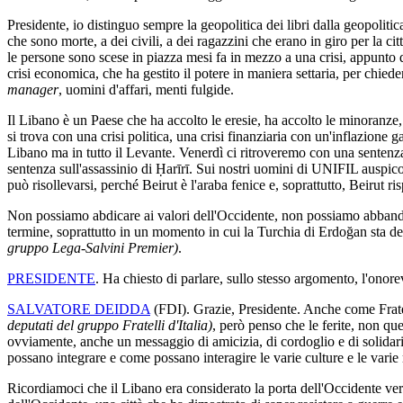
Presidente, io distinguo sempre la geopolitica dei libri dalla geopoliti
che sono morte, a dei civili, a dei ragazzini che erano in giro per la c
le persone sono scese in piazza mesi fa in mezzo a una crisi, appunto q
crisi economica, che ha gestito il potere in maniera settaria, per chied
manager
, uomini d'affari, menti fulgide.
Il Libano è un Paese che ha accolto le eresie, ha accolto le minoranze
si trova con una crisi politica, una crisi finanziaria con un'inflazione 
Libano ma in tutto il Levante. Venerdì ci ritroveremo con una sentenza
sentenza sull'assassinio di Ḥarīrī. Sui nostri uomini di UNIFIL auspic
può risollevarsi, perché Beirut è l'araba fenice e, soprattutto, Beirut ri
Non possiamo abdicare ai valori dell'Occidente, non possiamo abbando
termine, soprattutto in un momento in cui la Turchia di Erdoğan sta de
gruppo Lega-Salvini Premier)
.
PRESIDENTE
. Ha chiesto di parlare, sullo stesso argomento, l'onor
SALVATORE DEIDDA
(
FDI
). Grazie, Presidente. Anche come Fratel
deputati del gruppo Fratelli d'Italia)
, però penso che le ferite, non qu
ovviamente, anche un messaggio di amicizia, di cordoglio e di solidari
possano integrare e come possano interagire le varie culture e le varie 
Ricordiamoci che il Libano era considerato la porta dell'Occidente vers