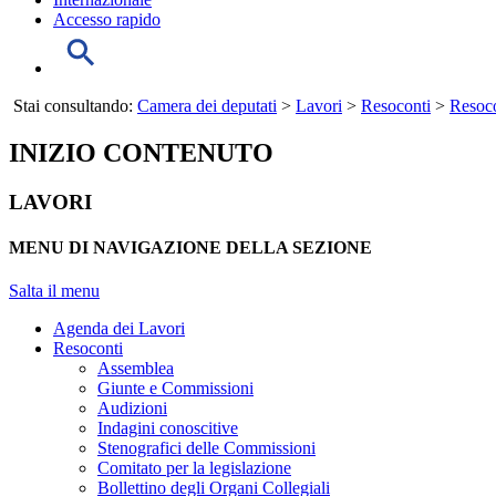
Accesso rapido
Stai consultando:
Camera dei deputati
>
Lavori
>
Resoconti
>
Resoco
INIZIO CONTENUTO
LAVORI
MENU DI NAVIGAZIONE DELLA SEZIONE
Salta il menu
Agenda dei Lavori
Resoconti
Assemblea
Giunte e Commissioni
Audizioni
Indagini conoscitive
Stenografici delle Commissioni
Comitato per la legislazione
Bollettino degli Organi Collegiali