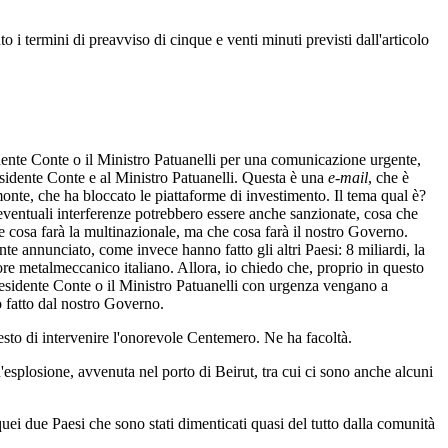
 termini di preavviso di cinque e venti minuti previsti dall'articolo
sidente Conte o il Ministro Patuanelli per una comunicazione urgente,
Presidente Conte e al Ministro Patuanelli. Questa è una
e-mail
, che è
emonte, che ha bloccato le piattaforme di investimento. Il tema qual è?
ventuali interferenze potrebbero essere anche sanzionate, cosa che
che cosa farà la multinazionale, ma che cosa farà il nostro Governo.
te annunciato, come invece hanno fatto gli altri Paesi: 8 miliardi, la
ore metalmeccanico italiano. Allora, io chiedo che, proprio in questo
Presidente Conte o il Ministro Patuanelli con urgenza vengano a
o fatto dal nostro Governo.
iesto di intervenire l'onorevole Centemero. Ne ha facoltà.
n'esplosione, avvenuta nel porto di Beirut, tra cui ci sono anche alcuni
 quei due Paesi che sono stati dimenticati quasi del tutto dalla comunità