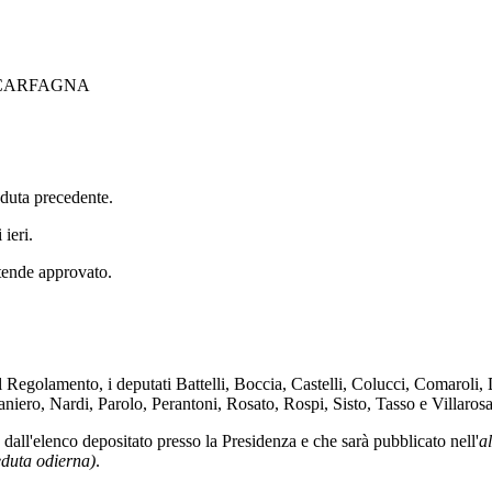
 CARFAGNA
seduta precedente.
 ieri.
ntende approvato.
el Regolamento, i deputati Battelli, Boccia, Castelli, Colucci, Comarol
iero, Nardi, Parolo, Perantoni, Rosato, Rospi, Sisto, Tasso e Villarosa
dall'elenco depositato presso la Presidenza e che sarà pubblicato nell'
a
eduta odierna)
.