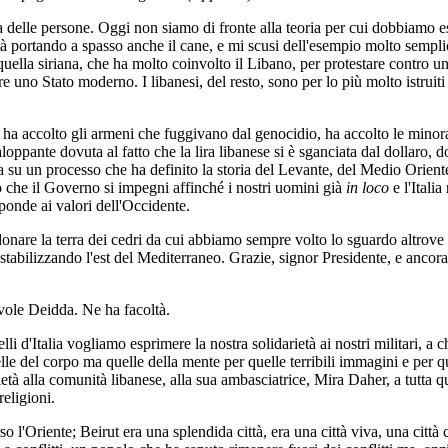
ca delle persone. Oggi non siamo di fronte alla teoria per cui dobbiamo es
ittà portando a spasso anche il cane, e mi scusi dell'esempio molto sempli
uella siriana, che ha molto coinvolto il Libano, per protestare contro u
ere uno Stato moderno. I libanesi, del resto, sono per lo più molto istrui
, ha accolto gli armeni che fuggivano dal genocidio, ha accolto le minor
galoppante dovuta al fatto che la lira libanese si è sganciata dal dollaro, 
 su un processo che ha definito la storia del Levante, del Medio Oriente
o che il Governo si impegni affinché i nostri uomini già
in loco
e l'Itali
sponde ai valori dell'Occidente.
nare la terra dei cedri da cui abbiamo sempre volto lo sguardo altrove
stabilizzando l'est del Mediterraneo. Grazie, signor Presidente, e ancora
evole Deidda. Ne ha facoltà.
li d'Italia vogliamo esprimere la nostra solidarietà ai nostri militari, a 
elle del corpo ma quelle della mente per quelle terribili immagini e per q
età alla comunità libanese, alla sua ambasciatrice, Mira Daher, a tutta 
religioni.
o l'Oriente; Beirut era una splendida città, era una città viva, una citt