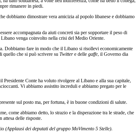
 ha dato solidarietà, a volte nell'indifferenza, come ha detto il collega,
mpre rimanere in piedi.
che dobbiamo dimostrare vera amicizia al popolo libanese e dobbiamo
essere accompagnata da aiuti concreti sia per sopportare il peso di
l Libano venga coinvolto nella crisi del Medio Oriente.
rra. Dobbiamo fare in modo che il Libano si risollevi economicamente
i quello che si può scrivere su
Twitter
e delle
gaffe
, il Governo dia
 il Presidente Conte ha voluto rivolgere al Libano e alla sua capitale,
scioccanti. Vi abbiamo assistito increduli e abbiamo pregato per le
a presente sul posto ma, per fortuna, è in buone condizioni di salute.
me, come abbiamo detto, lo strazio e la disperazione tra le strade, che
 attesa delle risposte.
lio
(Applausi dei deputati del gruppo MoVimento 5 Stelle)
.