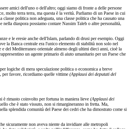
sere amici dell'uno o dell'altro; oggi siamo di fronte a delle persone
ce, molto terra terra, ma questa è la verità. Parliamo di un Paese in cui
na classe politica non adeguata, una classe politica che ha causato una
ti e nella diaspora possiamo contare Nassim Taleb o altre personalità,
anze e le eresie anche dell'Islam, parlando di drusi per esempio. Oggi
dove la Banca centrale era l'unico elemento di stabilità non solo nel
 e del Mediterraneo orientale almeno degli ultimi dieci anni, cioè la
a rappresentino un agente primario di aiuto umanitario per un Paese che
 per logiche di mera speculazione politica o economica a breve
, per favore, ricordiamo quelle vittime
(Applausi dei deputati del
chi è rimasto coinvolto per fortuna in maniera lieve
(Applausi dei
uello che è stato vissuto, non si rimargineranno in fretta. Ma,
quella splendida comunità del Paese dei cedri che ha dimostrato come si
à che sicuramente non aveva niente da invidiare alle metropoli