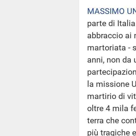
MASSIMO U
parte di Ital
abbraccio ai n
martoriata - 
anni, non da 
partecipazion
la missione U
martirio di v
oltre 4 mila f
terra che con
più tragiche 