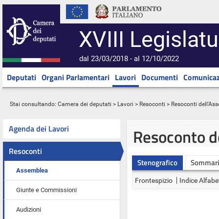
XVIII Legislatu
dal 23/03/2018 - al 12/10/2022
Deputati
Organi Parlamentari
Lavori
Documenti
Comunicaz
Stai consultando:
Camera dei deputati
>
Lavori
>
Resoconti
>
Resoconti dell'As
Agenda dei Lavori
Resoconto d
Resoconti
Stenografico
Sommar
Assemblea
Frontespizio
Indice Alfabe
Giunte e Commissioni
Audizioni