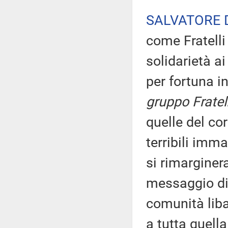
SALVATORE 
come Fratelli
solidarietà ai
per fortuna i
gruppo Fratelli
quelle del co
terribili imma
si rimarginer
messaggio di 
comunità liba
a tutta quell