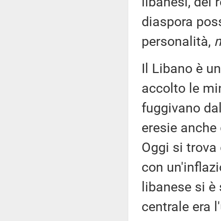
libanesi, del 
diaspora pos
personalità,
Il Libano è u
accolto le mi
fuggivano dal
eresie anche 
Oggi si trova 
con un'inflaz
libanese si è
centrale era l