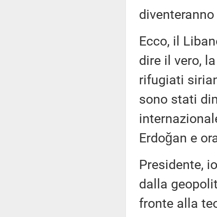
diventeranno
Ecco, il Liba
dire il vero, 
rifugiati sir
sono stati di
internazionale
Erdoğan e or
Presidente, io
dalla geopoli
fronte alla t