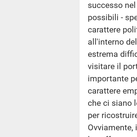
successo nel p
possibili - s
carattere pol
all'interno d
estrema diffi
visitare il po
importante pe
carattere emp
che ci siano l
per ricostruir
Ovviamente, il