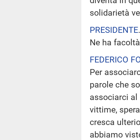
diventa in q
solidarietà v
PRESIDENTE
Ne ha facoltà
FEDERICO F
Per associarc
parole che so
associarci al 
vittime, spe
cresca ulteri
abbiamo visto