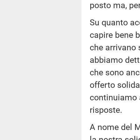
posto ma, per
Su quanto acc
capire bene b
che arrivano 
abbiamo detto,
che sono ancor
offerto solida
continuiamo a
risposte.
A nome del Mo
la nostra soli