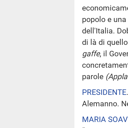
economicamen
popolo e una
dell'Italia. D
di là di quell
gaffe
, il Gov
concretament
parole
(Applau
PRESIDENTE
Alemanno. Ne
MARIA SOA