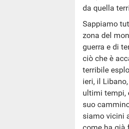
da quella terr
Sappiamo tutt
zona del mond
guerra e di t
ciò che è acc
terribile espl
ieri, il Libano
ultimi tempi,
suo cammino.
siamo vicini a
come ha già fa