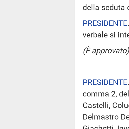
della seduta d
PRESIDENTE
verbale si in
(È approvato)
PRESIDENTE
comma 2, del 
Castelli, Col
Delmastro Del
Giachetti, Inv