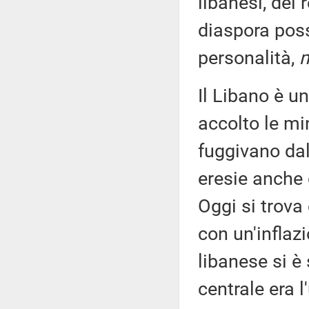
libanesi, del 
diaspora pos
personalità,
Il Libano è u
accolto le mi
fuggivano dal
eresie anche 
Oggi si trova 
con un'inflaz
libanese si è
centrale era l