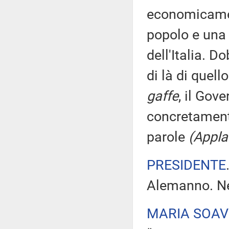
economicamen
popolo e una
dell'Italia. D
di là di quell
gaffe
, il Gov
concretament
parole
(Applau
PRESIDENTE
Alemanno. Ne
MARIA SOA