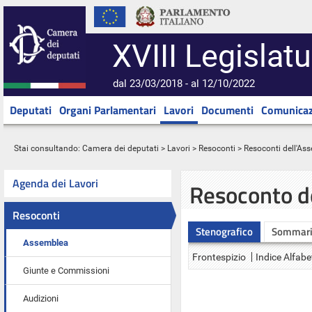
XVIII Legislatu
dal 23/03/2018 - al 12/10/2022
Deputati
Organi Parlamentari
Lavori
Documenti
Comunicaz
Stai consultando:
Camera dei deputati
>
Lavori
>
Resoconti
>
Resoconti dell'As
Agenda dei Lavori
Resoconto d
Resoconti
Stenografico
Sommar
Assemblea
Frontespizio
Indice Alfabe
Giunte e Commissioni
Audizioni