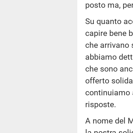
posto ma, per
Su quanto acc
capire bene b
che arrivano 
abbiamo detto,
che sono ancor
offerto solida
continuiamo a
risposte.
A nome del Mo
la nostra soli