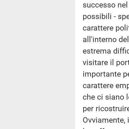
successo nel p
possibili - s
carattere pol
all'interno d
estrema diffi
visitare il po
importante pe
carattere emp
che ci siano l
per ricostruir
Ovviamente, il