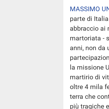
MASSIMO U
parte di Ital
abbraccio ai n
martoriata - 
anni, non da 
partecipazion
la missione U
martirio di v
oltre 4 mila f
terra che con
più tragiche 