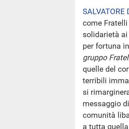
SALVATORE 
come Fratelli
solidarietà ai
per fortuna i
gruppo Fratelli
quelle del co
terribili imma
si rimarginer
messaggio di 
comunità liba
a tutta quell