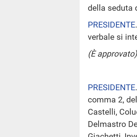
della seduta d
PRESIDENTE
verbale si in
(È approvato)
PRESIDENTE
comma 2, del 
Castelli, Col
Delmastro Del
Giachetti, Inv