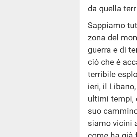
da quella terr
Sappiamo tutt
zona del mond
guerra e di t
ciò che è acc
terribile espl
ieri, il Libano
ultimi tempi,
suo cammino.
siamo vicini a
come ha già fa