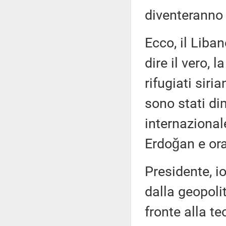
diventeranno
Ecco, il Liba
dire il vero, 
rifugiati sir
sono stati di
internazionale
Erdoğan e or
Presidente, io
dalla geopoli
fronte alla t