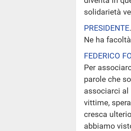
diventa in q
solidarietà v
PRESIDENTE
Ne ha facoltà
FEDERICO F
Per associarc
parole che so
associarci al 
vittime, spe
cresca ulteri
abbiamo visto