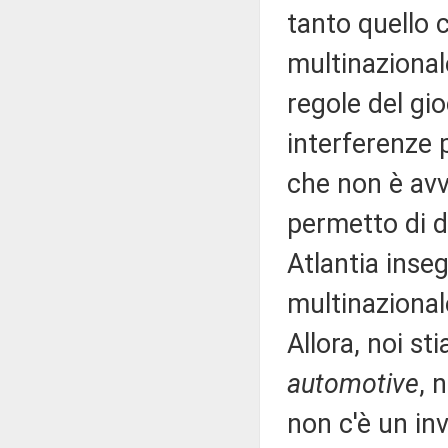
tanto quello 
multinazional
regole del gi
interferenze 
che non è avve
permetto di di
Atlantia inse
multinazional
Allora, noi st
automotive
, 
non c'è un i