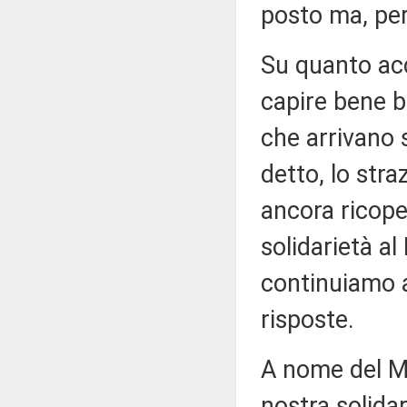
posto ma, per
Su quanto acc
capire bene b
che arrivano 
detto, lo stra
ancora ricoper
solidarietà al
continuiamo a
risposte.
A nome del Mo
nostra solidar