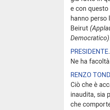
e con questo v
hanno perso la
Beirut
(Applau
Democratico)
PRESIDENTE
Ne ha facoltà
RENZO TON
Ciò che è acca
inaudita, sia 
che comporter