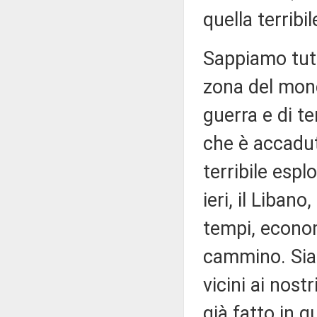
quella terribi
Sappiamo tutt
zona del mondo
guerra e di t
che è accadut
terribile espl
ieri, il Libano
tempi, econom
cammino. Siam
vicini ai nostr
già fatto in q