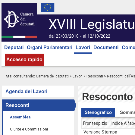
XVIII Legislatu
dal 23/03/2018 - al 12/10/2022
Deputati
Organi Parlamentari
Lavori
Documenti
Comu
Accesso rapido
Stai consultando:
Camera dei deputati
>
Lavori
>
Resoconti
>
Resoconti dell'
Agenda dei Lavori
Resoconto 
Resoconti
Stenografico
Somma
Assemblea
Frontespizio
Indice Alfab
Giunte e Commissioni
Versione Stampa