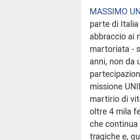
MASSIMO U
parte di Ital
abbraccio ai n
martoriata - 
anni, non da 
partecipazion
missione UNIF
martirio di v
oltre 4 mila f
che continua 
tragiche e, q