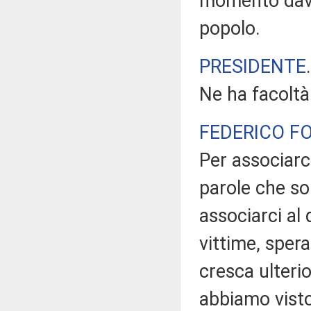
momento davve
popolo.
PRESIDENTE
Ne ha facoltà
FEDERICO F
Per associarci
parole che so
associarci al 
vittime, spe
cresca ulteri
abbiamo visto