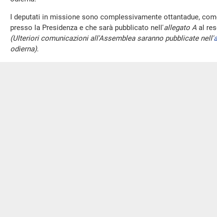
I deputati in missione sono complessivamente ottantadue, come 
presso la Presidenza e che sarà pubblicato nell'
allegato A
al res
(Ulteriori comunicazioni all'Assemblea saranno pubblicate nell'
a
odierna)
.
Preavviso di votazioni elettroniche
(o
PRESIDENTE
. Poiché nel corso della seduta potranno aver luo
elettronico, decorrono da questo momento i termini di preavviso 
dall'articolo 49, comma 5, del Regolamento.
Sull'ordine dei lavori
.
PRESIDENTE
. Ha chiesto di intervenire sull'ordine dei lavori l'
CLAUDIA PORCHIETTO
(
FI
). Mi rivolgo a lei, Presidente, e chi
possibilità di avere in Aula o il Presidente Conte o il Ministro 
urgente, perché, nelle ultime 48 ore, Presidente, si è verificata u
mi serve spiegare per poter poi fare l'istanza al Presidente Cont
una
e-mail
, che è arrivata ad una parte della fornitura dell'indot
multinazionale che opera ancora in Italia, in particolare nel Pie