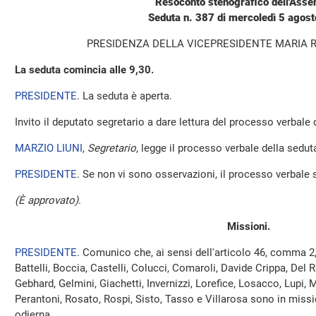
Resoconto stenografico dell'Ass
Seduta n. 387 di mercoledì 5 agos
PRESIDENZA DELLA VICEPRESIDENTE MARIA 
La seduta comincia alle 9,30.
PRESIDENTE
. La seduta è aperta.
Invito il deputato segretario a dare lettura del processo verbale
MARZIO LIUNI
,
Segretario
, legge il processo verbale della seduta 
PRESIDENTE
. Se non vi sono osservazioni, il processo verbale 
(È approvato)
.
Missioni.
PRESIDENTE
. Comunico che, ai sensi dell'articolo 46, comma 2
Battelli, Boccia, Castelli, Colucci, Comaroli, Davide Crippa, Del 
Gebhard, Gelmini, Giachetti, Invernizzi, Lorefice, Losacco, Lupi, 
Perantoni, Rosato, Rospi, Sisto, Tasso e Villarosa sono in miss
odierna.