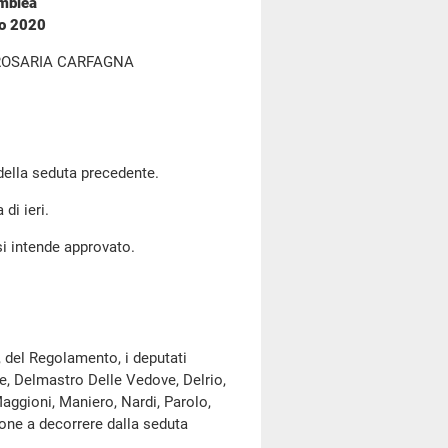
emblea
to 2020
ROSARIA CARFAGNA
 della seduta precedente.
di ieri.
si intende approvato.
, del Regolamento, i deputati
Re, Delmastro Delle Vedove, Delrio,
Maggioni, Maniero, Nardi, Parolo,
ione a decorrere dalla seduta