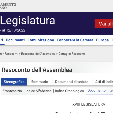
 Legislatura
Vai al
- al 12/10/2022
ri
Documenti
Comunicazione
Conoscere la Camera
Europa
ri
>
Resoconti
>
Resoconti dell'Assemblea
> Dettaglio Resoconti
Resoconto dell'Assemblea
Stenografico
Sommario
Documenti di seduta
Atti di indi
Documento Inte
Frontespizio
Indice Alfabetico
Indice Cronologico
XVIII LEGISLATURA