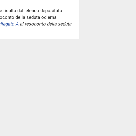
risulta dall'elenco depositato
oconto della seduta odierna
llegato A
al resoconto della seduta
re 9,38)
.
go votazioni mediante procedimento
di cinque e venti minuti previsti
onorevole Porchietto. Ne ha facoltà.
aramente al Governo per chiedere la
Patuanelli per una comunicazione
na situazione un po' particolare, che
e e al Ministro Patuanelli. Questa è
to auto, è arrivata da una grande
monte, che ha bloccato le