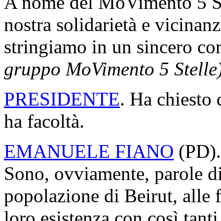
A nome del MoVimento 5 Stel
nostra solidarietà e vicinanza
stringiamo in un sincero co
gruppo MoVimento 5 Stelle
PRESIDENTE
. Ha chiesto 
ha facoltà.
EMANUELE FIANO
(
PD
)
Sono, ovviamente, parole di
popolazione di Beirut, alle 
loro esistenza con così tanti