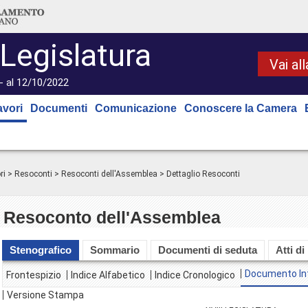
 Legislatura
Vai al
- al 12/10/2022
avori
Documenti
Comunicazione
Conoscere la Camera
ri
>
Resoconti
>
Resoconti dell'Assemblea
> Dettaglio Resoconti
Resoconto dell'Assemblea
Stenografico
Sommario
Documenti di seduta
Atti di
Documento In
Frontespizio
Indice Alfabetico
Indice Cronologico
Versione Stampa