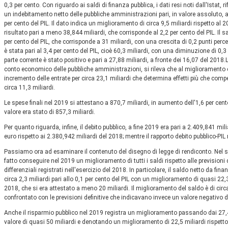
0,3 per cento. Con riguardo ai saldi di finanza pubblica, i dati resi noti dall'Istat, 
un indebitamento netto delle pubbliche amministrazioni pari, in valore assoluto, 
per cento del PIL. Il dato indica un miglioramento di circa 9,5 miliardi rispetto al
risultato pari a meno 38,844 miliardi, che corrisponde al 2,2 per cento del PIL. Il sa
per cento del PIL, che corrisponde a 31 miliardi, con una crescita di 0,2 punti perce
è stata pari al 3,4 per cento del PIL, cioè 60,3 miliardi, con una diminuzione di 0,3 
parte corrente è stato positivo e pari a 27,88 miliardi, a fronte dei 16,07 del 2018.L
conto economico delle pubbliche amministrazioni, si rileva che al miglioramento 
incremento delle entrate per circa 23,1 miliardi che determina effetti più che compe
circa 11,3 miliardi.
Le spese finali nel 2019 si attestano a 870,7 miliardi, in aumento dell'1,6 per cent
valore era stato di 857,3 miliardi.
Per quanto riguarda, infine, il debito pubblico, a fine 2019 era pari a 2.409,841 mil
euro rispetto ai 2.380,942 miliardi del 2018; mentre il rapporto debito pubblico-PIL
Passiamo ora ad esaminare il contenuto del disegno di legge di rendiconto. Nel
fatto conseguire nel 2019 un miglioramento di tutti i saldi rispetto alle previsioni d
differenziali registrati nell'esercizio del 2018. In particolare, il saldo netto da fi
circa 2,3 miliardi pari allo 0,1 per cento del PIL con un miglioramento di quasi 22,3
2018, che si era attestato a meno 20 miliardi. Il miglioramento del saldo è di circa
confrontato con le previsioni definitive che indicavano invece un valore negativo d
Anche il risparmio pubblico nel 2019 registra un miglioramento passando dai 27,4 
valore di quasi 50 miliardi e denotando un miglioramento di 22,5 miliardi rispetto