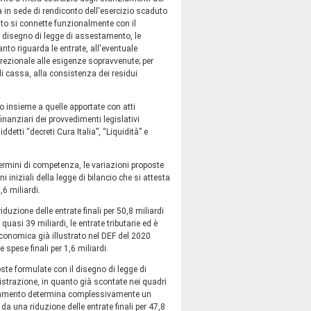
ta in sede di rendiconto dell'esercizio scaduto
nto si connette funzionalmente con il
 il disegno di legge di assestamento, le
nto riguarda le entrate, all'eventuale
screzionale alle esigenze sopravvenute; per
i cassa, alla consistenza dei residui
o insieme a quelle apportate con atti
inanziari dei provvedimenti legislativi
detti “decreti Cura Italia”, “Liquidità” e
ermini di competenza, le variazioni proposte
iniziali della legge di bilancio che si attesta
6 miliardi.
uzione delle entrate finali per 50,8 miliardi
uasi 39 miliardi, le entrate tributarie ed è
onomica già illustrato nel DEF del 2020
spese finali per 1,6 miliardi.
oste formulate con il disegno di legge di
istrazione, in quanto già scontate nei quadri
sestamento determina complessivamente un
da una riduzione delle entrate finali per 47,8