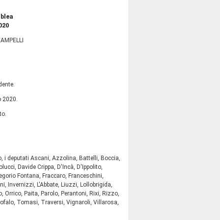
mblea
020
RAMPELLI
dente.
o 2020.
to.
i deputati Ascani, Azzolina, Battelli, Boccia,
lucci, Davide Crippa, D'Incà, D'Ippolito,
regorio Fontana, Fraccaro, Franceschini,
i, Invernizzi, L'Abbate, Liuzzi, Lollobrigida,
 Orrico, Paita, Parolo, Perantoni, Rixi, Rizzo,
ofalo, Tomasi, Traversi, Vignaroli, Villarosa,