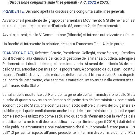
(Discussione congiunta sulle linee generali - A.C.
2572
e 2573)
PRESIDENTE
. Dichiaro aperta la discussione congiunta sulle linee generali.
Avverto che il presidente del gruppo parlamentare MoVimento 5 Stelle ne ha chies
iscrizioni a parlare, ai sensi dell'articolo 83, comma 2, del Regolamento.
Avverto, altresì, che la V Commissione (Bilancio) si intende autorizzata a riferire
Ha facoltà di intervenire la relatrice, deputata Francesca Flati. A lei la parola.
FRANCESCA FLATI
,
Relatrice
. Grazie, Presidente. Colleghi, come è noto, il Rendic
cui il Governo, alla chiusura del ciclo di gestione della finanza pubblica, adempie 
Parlamento dei risultati della gestione finanziaria. Ai sensi dell'articolo 36 della
dello Stato, articolato per missioni e programmi, è composto da due parti, costitui
esprime l'entità effettiva delle entrate e delle uscite del bilancio dello Stato rispet
dal conto del patrimonio, che esprime le variazioni intervenute nella consistenza de
patrimonio dello Stato.
L'analisi delle risultanze del Rendiconto generale dell'amministrazione dello Stato p
quadro di quanto avvenuto nell'ambito del perimetro dell'amministrazione statale.
economico dello Stato, che costituisce un sotto settore di rilievo del più general
pubbliche, nel quale confluiscono anche i conti delle amministrazioni locali e quel
come è noto - è utilizzato come esclusivo quadro di riferimento per la verifica del ri
indebitamento netto e di debito pubblico. In via preliminare, per il 2019, i dati defi
della pubblica amministrazione evidenziano che il PIL nominale è stato pari a 1.78
dell'1,2 per cento rispetto all'anno precedente. In termini di volumi, e quindi di PIL 