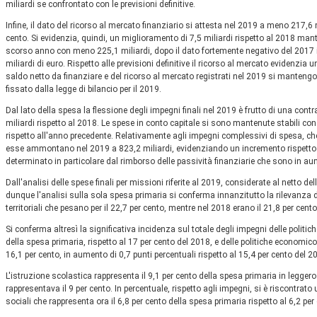
miliardi se confrontato con le previsioni definitive.
Infine, il dato del ricorso al mercato finanziario si attesta nel 2019 a meno 217,6 
cento. Si evidenzia, quindi, un miglioramento di 7,5 miliardi rispetto al 2018 man
scorso anno con meno 225,1 miliardi, dopo il dato fortemente negativo del 2017 in
miliardi di euro. Rispetto alle previsioni definitive il ricorso al mercato evidenzia u
saldo netto da finanziare e del ricorso al mercato registrati nel 2019 si manten
fissato dalla legge di bilancio per il 2019.
Dal lato della spesa la flessione degli impegni finali nel 2019 è frutto di una con
miliardi rispetto al 2018. Le spese in conto capitale si sono mantenute stabili con
rispetto all'anno precedente. Relativamente agli impegni complessivi di spesa, che
esse ammontano nel 2019 a 823,2 miliardi, evidenziando un incremento rispetto al
determinato in particolare dal rimborso delle passività finanziarie che sono in au
Dall'analisi delle spese finali per missioni riferite al 2019, considerate al netto d
dunque l'analisi sulla sola spesa primaria si conferma innanzitutto la rilevanza d
territoriali che pesano per il 22,7 per cento, mentre nel 2018 erano il 21,8 per cento
Si conferma altresì la significativa incidenza sul totale degli impegni delle politich
della spesa primaria, rispetto al 17 per cento del 2018, e delle politiche economico-
16,1 per cento, in aumento di 0,7 punti percentuali rispetto al 15,4 per cento del 2
L'istruzione scolastica rappresenta il 9,1 per cento della spesa primaria in legger
rappresentava il 9 per cento. In percentuale, rispetto agli impegni, si è riscontrato
sociali che rappresenta ora il 6,8 per cento della spesa primaria rispetto al 6,2 per