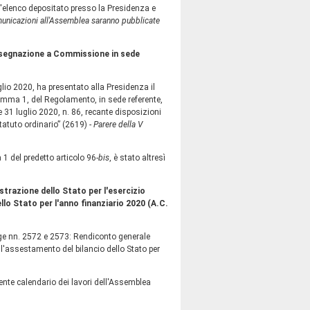
'elenco depositato presso la Presidenza e
municazioni all'Assemblea saranno pubblicate
assegnazione a Commissione in sede
uglio 2020, ha presentato alla Presidenza il
omma 1, del Regolamento, in sede referente,
 31 luglio 2020, n. 86, recante disposizioni
statuto ordinario” (2619) -
Parere della V
 1 del predetto articolo 96-
bis
, è stato altresì
strazione dello Stato per l'esercizio
llo Stato per l'anno finanziario 2020 (A.C.
egge nn. 2572 e 2573: Rendiconto generale
 l'assestamento del bilancio dello Stato per
gente calendario dei lavori dell'Assemblea