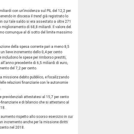
miliardi con un'incidenza sul PIL del 12,2 per
tenendo in discesa il
trend
già registrato lo
 cui tale saldo si era assestato a oltre 271
n miglioramento di 68,8 miliardi. Il valore del
gono comunque al di sotto del limite massimo
trazione della spesa corrente pari a meno 8,5
 un lieve incremento dello 0,4 per cento
 includono le spese per rimborso prestiti,
l'anno precedente di 6,5 miliardi di euro,
mento del 7,2 per cento.
ella missione debito pubblico, e focalizzando
elle relazioni finanziarie con le autonomie
.
e previdenziali attestatesi al 15,7 per cento
finanziarie e di bilancio che si attestano al
018.
o aumento rispetto allo scorso esercizio in cui
 un incremento anche per la missione diritti
 cento nel 2018.