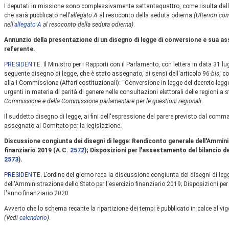
I deputati in missione sono complessivamente settantaquattro, come risulta dall
che sarà pubblicato nell'
allegato A
al resoconto della seduta odierna
(Ulteriori co
nell'
allegato A
al resoconto della seduta odierna)
.
Annunzio della presentazione di un disegno di legge di conversione e sua 
referente.
PRESIDENTE
. Il Ministro per i Rapporti con il Parlamento, con lettera in data 31 l
seguente disegno di legge, che è stato assegnato, ai sensi dell'articolo 96-
bis
, c
alla I Commissione (Affari costituzionali): “Conversione in legge del decreto-legge
urgenti in materia di parità di genere nelle consultazioni elettorali delle regioni a 
Commissione e della Commissione parlamentare per le questioni regionali
.
Il suddetto disegno di legge, ai fini dell'espressione del parere previsto dal comma
assegnato al Comitato per la legislazione.
Discussione congiunta dei disegni di legge: Rendiconto generale dell'Ammini
finanziario 2019 (A.C.
2572
); Disposizioni per l'assestamento del bilancio de
2573
).
PRESIDENTE
. L'ordine del giorno reca la discussione congiunta dei disegni di l
dell'Amministrazione dello Stato per l'esercizio finanziario 2019; Disposizioni per
l'anno finanziario 2020.
Avverto che lo schema recante la ripartizione dei tempi è pubblicato in calce al vi
(Vedi
calendario
)
.