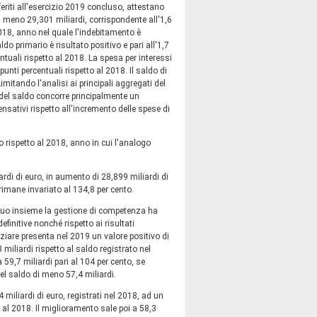
riferiti all'esercizio 2019 concluso, attestano
a meno 29,301 miliardi, corrispondente all'1,6
 2018, anno nel quale l'indebitamento è
ldo primario è risultato positivo e pari all'1,7
ntuali rispetto al 2018. La spesa per interessi
punti percentuali rispetto al 2018. Il saldo di
imitando l'analisi ai principali aggregati del
del saldo concorre principalmente un
nsativi rispetto all'incremento delle spese di
o rispetto al 2018, anno in cui l'analogo
iardi di euro, in aumento di 28,899 miliardi di
 rimane invariato al 134,8 per cento.
 suo insieme la gestione di competenza ha
efinitive nonché rispetto ai risultati
nanziare presenta nel 2019 un valore positivo di
 miliardi rispetto al saldo registrato nel
 59,7 miliardi pari al 104 per cento, se
el saldo di meno 57,4 miliardi.
miliardi di euro, registrati nel 2018, ad un
 al 2018. Il miglioramento sale poi a 58,3