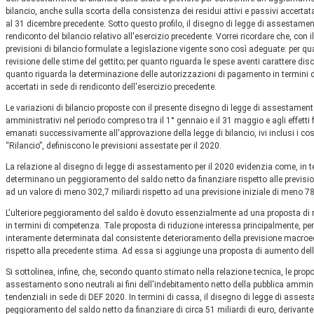
bilancio, anche sulla scorta della consistenza dei residui attivi e passivi accerta
al 31 dicembre precedente. Sotto questo profilo, il disegno di legge di assestame
rendiconto del bilancio relativo all'esercizio precedente. Vorrei ricordare che, con
previsioni di bilancio formulate a legislazione vigente sono così adeguate: per qua
revisione delle stime del gettito; per quanto riguarda le spese aventi carattere di
quanto riguarda la determinazione delle autorizzazioni di pagamento in termini d
accertati in sede di rendiconto dell'esercizio precedente.
Le variazioni di bilancio proposte con il presente disegno di legge di assestament
amministrativi nel periodo compreso tra il 1° gennaio e il 31 maggio e agli effetti f
emanati successivamente all'approvazione della legge di bilancio, ivi inclusi i cosid
“Rilancio”, definiscono le previsioni assestate per il 2020.
La relazione al disegno di legge di assestamento per il 2020 evidenzia come, in t
determinano un peggioramento del saldo netto da finanziare rispetto alle previsioni 
ad un valore di meno 302,7 miliardi rispetto ad una previsione iniziale di meno 78,
L'ulteriore peggioramento del saldo è dovuto essenzialmente ad una proposta di rid
in termini di competenza. Tale proposta di riduzione interessa principalmente, per q
interamente determinata dal consistente deterioramento della previsione macroec
rispetto alla precedente stima. Ad essa si aggiunge una proposta di aumento delle 
Si sottolinea, infine, che, secondo quanto stimato nella relazione tecnica, le prop
assestamento sono neutrali ai fini dell'indebitamento netto della pubblica ammin
tendenziali in sede di DEF 2020. In termini di cassa, il disegno di legge di as
peggioramento del saldo netto da finanziare di circa 51 miliardi di euro, derivante 