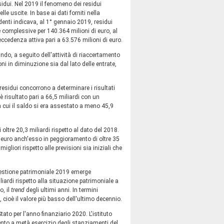
sidui. Nel 2019 il fenomeno dei residui
le uscite. In base ai dati forniti nella
edenti indicava, al 1° gennaio 2019, residui
se complessive per 140.364 milioni di euro, al
a eccedenza attiva pari a 63.576 milioni di euro.
ando, a seguito dell'attività di riaccertamento
i in diminuzione sia dal lato delle entrate,
esidui concorrono a determinare i risultati
è risultato pari a 66,5 miliardi con un
n cui il saldo si era assestato a meno 45,9
oltre 20,3 miliardi rispetto al dato del 2018.
di euro anch'esso in peggioramento di oltre 35
migliori rispetto alle previsioni sia iniziali che
 gestione patrimoniale 2019 emerge
iardi rispetto alla situazione patrimoniale a
o, il
trend
degli ultimi anni. In termini
 cioè il valore più basso dell'ultimo decennio.
ato per l'anno finanziario 2020. L'istituto
ento a metà esercizio degli stanziamenti del