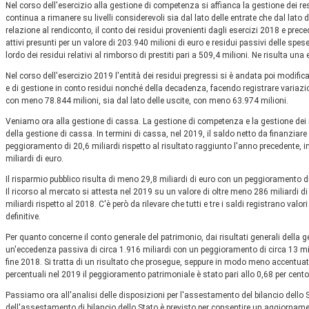
Nel corso dell'esercizio alla gestione di competenza si affianca la gestione dei re
continua a rimanere su livelli considerevoli sia dal lato delle entrate che dal lato del
relazione al rendiconto, il conto dei residui provenienti dagli esercizi 2018 e prec
attivi presunti per un valore di 203.940 milioni di euro e residui passivi delle spe
lordo dei residui relativi al rimborso di prestiti pari a 509,4 milioni. Ne risulta un
Nel corso dell'esercizio 2019 l'entità dei residui pregressi si è andata poi modific
e di gestione in conto residui nonché della decadenza, facendo registrare variazion
con meno 78.844 milioni, sia dal lato delle uscite, con meno 63.974 milioni.
Veniamo ora alla gestione di cassa. La gestione di competenza e la gestione dei r
della gestione di cassa. In termini di cassa, nel 2019, il saldo netto da finanziare 
peggioramento di 20,6 miliardi rispetto al risultato raggiunto l'anno precedente, i
miliardi di euro.
Il risparmio pubblico risulta di meno 29,8 miliardi di euro con un peggioramento di 
Il ricorso al mercato si attesta nel 2019 su un valore di oltre meno 286 miliardi 
miliardi rispetto al 2018. C'è però da rilevare che tutti e tre i saldi registrano valori 
definitive.
Per quanto concerne il conto generale del patrimonio, dai risultati generali della
un'eccedenza passiva di circa 1.916 miliardi con un peggioramento di circa 13 mil
fine 2018. Si tratta di un risultato che prosegue, seppure in modo meno accentuat
percentuali nel 2019 il peggioramento patrimoniale è stato pari allo 0,68 per cento,
Passiamo ora all'analisi delle disposizioni per l'assestamento del bilancio dello St
dell'assestamento di bilancio dello Stato è previsto per consentire un aggiornam