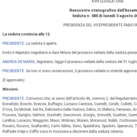
XVIII LEGISLATURA
Resoconto stenografico dell'Asse
Seduta n. 385 di lunedì 3 agosto 2
PRESIDENZA DEL VICEPRESIDENTE FABIO 
La seduta comincia alle 12.
PRESIDENTE
. La seduta è aperta.
Invito il deputato segretario a dare lettura del processo verbale della seduta prece
ANDREA DE MARIA
,
Segretario
, legge il processo verbale della seduta del 31 lugli
PRESIDENTE
. Se non vi sono osservazioni, il processo verbale si intende approva
(È approvato)
.
Missioni.
PRESIDENTE
. Comunico che, ai sensi dell'articolo 46, comma 2, del Regolamento, 
Bonafede, Boschi, Brescia, Buffagni, Luciano Cantone, Castelli, Cirielli, Colletti, Co
D'Uva, De Micheli, Del Re, Delmastro Delle Vedove, Delrio, Di Stefano, Ferraresi, G
Frusone, Gariglio, Gelmini, Giachetti, Giacomoni, Giorgis, Grimoldi, Gualtieri, Guerin
Lorefice, Losacco, Maggioni, Mauri, Molinari, Morani, Morassut, Nobili, Occhionero,
Rosato, Ruocco, Scalfarotto, Carlo Sibilia, Sisto, Spadafora, Spadoni, Speranza, T
Raffaele Volpi e Zoffili sono in missione a decorrere dalla seduta odierna.