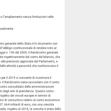
to l'ampliamento senza limitazioni nelle
 oralmente.
onto generale dello Stato è lo strumento con
all'obbligo costituzionale di rendere noto al
 legge n. 196 del 2009, il Rendiconto generale
te rispettivamente dal conto del bilancio, che
to alle previsioni approvate dal Parlamento, e
lle attività e passività che costituiscono il
er il 2019 ci consente di ricostruire il
 Il Rendiconto viene raccordato con il conto
e conto consolidato delle amministrazioni
lo degli enti di previdenza. Questo conto -
spetto dei vincoli europei in termini di
nitivi di consuntivo relativi al conto economico
7, 664 miliardi di euro, con una crescita
reale, rispetto al 2018, la crescita è stata dello