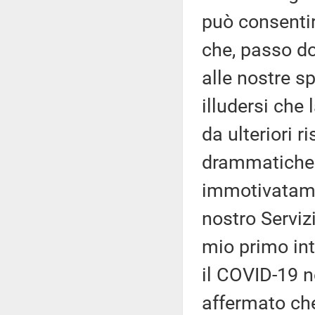
può consentir
che, passo d
alle nostre s
illudersi che
da ulteriori r
drammatiche d
immotivatamen
nostro Servizi
mio primo int
il COVID-19 n
affermato che 