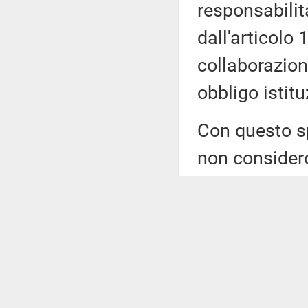
responsabilit
dall'articolo 
collaborazion
obbligo istitu
Con questo sp
non consider
formale, un 
procedurale,
1 dell'articol
recentemente
Sono qui per 