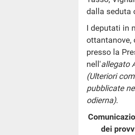
dalla seduta 
I deputati i
ottantanove, 
presso la Pre
nell'
allegato 
(Ulteriori co
pubblicate nel
odierna)
.
Comunicazion
dei provv