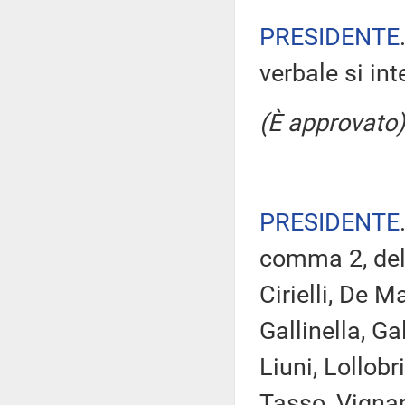
PRESIDENTE
verbale si in
(È approvato)
PRESIDENTE
comma 2, del 
Cirielli, De M
Gallinella, Ga
Liuni, Lollobr
Tasso, Vignar