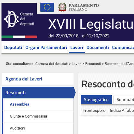
XVIII Legislatu
dal 23/03/2018 - al 12/10/2022
Deputati
Organi Parlamentari
Lavori
Documenti
Comunicaz
Stai consultando:
Camera dei deputati
>
Lavori
>
Resoconti
>
Resoconti dell'As
Agenda dei Lavori
Resoconto d
Resoconti
Stenografico
Sommar
Assemblea
Frontespizio
Indice Alfabe
Giunte e Commissioni
Audizioni