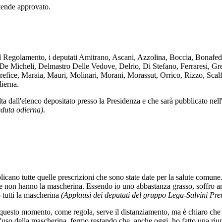
ntende approvato.
el Regolamento, i deputati Amitrano, Ascani, Azzolina, Boccia, Bonafed
 De Micheli, Delmastro Delle Vedove, Delrio, Di Stefano, Ferraresi, Gr
refice, Maraia, Mauri, Molinari, Morani, Morassut, Orrico, Rizzo, Scalf
dierna.
a dall'elenco depositato presso la Presidenza e che sarà pubblicato nell
eduta odierna)
.
plicano tutte quelle prescrizioni che sono state date per la salute comu
 non hanno la mascherina. Essendo io uno abbastanza grasso, soffro anch
o tutti la mascherina
(Applausi dei deputati del gruppo Lega-Salvini Pre
in questo momento, come regola, serve il distanziamento, ma è chiaro che
l'uso della mascherina, fermo restando che, anche oggi, ho fatto una ri