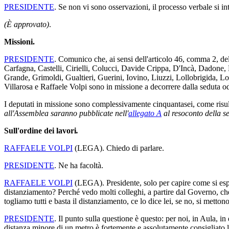
PRESIDENTE
. Se non vi sono osservazioni, il processo verbale si i
(È approvato)
.
Missioni.
PRESIDENTE
. Comunico che, ai sensi dell'articolo 46, comma 2, d
Carfagna, Castelli, Cirielli, Colucci, Davide Crippa, D'Incà, Dadone,
Grande, Grimoldi, Gualtieri, Guerini, Iovino, Liuzzi, Lollobrigida, Lo
Villarosa e Raffaele Volpi sono in missione a decorrere dalla seduta o
I deputati in missione sono complessivamente cinquantasei, come risult
all'Assemblea saranno pubblicate nell'
allegato A
al resoconto della s
Sull'ordine dei lavori
.
RAFFAELE VOLPI
(
LEGA
). Chiedo di parlare.
PRESIDENTE
. Ne ha facoltà.
RAFFAELE VOLPI
(
LEGA
). Presidente, solo per capire come si es
distanziamento? Perché vedo molti colleghi, a partire dal Governo, che
togliamo tutti e basta il distanziamento, ce lo dice lei, se no, si metton
PRESIDENTE
. Il punto sulla questione è questo: per noi, in Aula, 
distanza minore di un metro è fortemente e assolutamente consigliato 