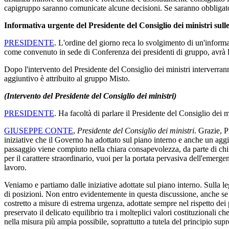
capigruppo saranno comunicate alcune decisioni. Se saranno obbligatori
Informativa urgente del Presidente del Consiglio dei ministri sul
PRESIDENTE
. L'ordine del giorno reca lo svolgimento di un'inform
come convenuto in sede di Conferenza dei presidenti di gruppo, avrà lu
Dopo l'intervento del Presidente del Consiglio dei ministri interverra
aggiuntivo è attribuito al gruppo Misto.
(Intervento del Presidente del Consiglio dei ministri)
PRESIDENTE
. Ha facoltà di parlare il Presidente del Consiglio dei 
GIUSEPPE CONTE
,
Presidente del Consiglio dei ministri
. Grazie, P
iniziative che il Governo ha adottato sul piano interno e anche un a
passaggio viene compiuto nella chiara consapevolezza, da parte di chi v
per il carattere straordinario, vuoi per la portata pervasiva dell'emerge
lavoro.
Veniamo e partiamo dalle iniziative adottate sul piano interno. Sulla leg
di posizioni. Non entro evidentemente in questa discussione, anche se n
costretto a misure di estrema urgenza, adottate sempre nel rispetto de
preservato il delicato equilibrio tra i molteplici valori costituzionali c
nella misura più ampia possibile, soprattutto a tutela del principio su