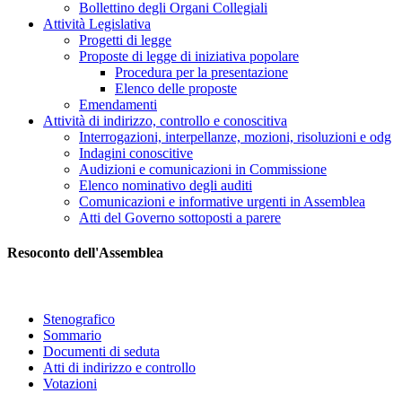
Bollettino degli Organi Collegiali
Attività Legislativa
Progetti di legge
Proposte di legge di iniziativa popolare
Procedura per la presentazione
Elenco delle proposte
Emendamenti
Attività di indirizzo, controllo e conoscitiva
Interrogazioni, interpellanze, mozioni, risoluzioni e odg
Indagini conoscitive
Audizioni e comunicazioni in Commissione
Elenco nominativo degli auditi
Comunicazioni e informative urgenti in Assemblea
Atti del Governo sottoposti a parere
Resoconto dell'Assemblea
Stenografico
Sommario
Documenti di seduta
Atti di indirizzo e controllo
Votazioni