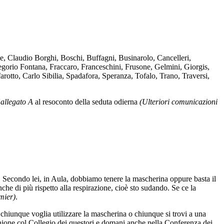
e, Claudio Borghi, Boschi, Buffagni, Businarolo, Cancelleri,
egorio Fontana, Fraccaro, Franceschini, Frusone, Gelmini, Giorgis,
arotto, Carlo Sibilia, Spadafora, Speranza, Tofalo, Trano, Traversi,
'
allegato A
al resoconto della seduta odierna
(Ulteriori comunicazioni
ne. Secondo lei, in Aula, dobbiamo tenere la mascherina oppure basta il
e di più rispetto alla respirazione, cioè sto sudando. Se ce la
mier)
.
 chiunque voglia utilizzare la mascherina o chiunque si trovi a una
unione col Collegio dei questori e domani anche nella Conferenza dei