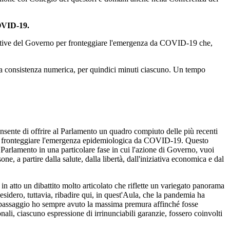
COVID-19.
niziative del Governo per fronteggiare l'emergenza da COVID-19 che,
tiva consistenza numerica, per quindici minuti ciascuno. Un tempo
consente di offrire al Parlamento un quadro compiuto delle più recenti
 per fronteggiare l'emergenza epidemiologica da COVID-19. Questo
 Parlamento in una particolare fase in cui l'azione di Governo, vuoi
ne, a partire dalla salute, dalla libertà, dall'iniziativa economica e dal
è in atto un dibattito molto articolato che riflette un variegato panorama
esidero, tuttavia, ribadire qui, in quest'Aula, che la pandemia ha
to passaggio ho sempre avuto la massima premura affinché fosse
ionali, ciascuno espressione di irrinunciabili garanzie, fossero coinvolti