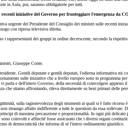
e in Aula, poi, saranno obbligatorie per tutti.
le recenti iniziative del Governo per fronteggiare l'emergenza da 
ativa urgente del Presidente del Consiglio dei ministri sulle recenti i
ogo con ripresa televisiva diretta.
nno i rappresentanti dei gruppi in ordine decrescente, secondo la rispet
ministri, Giuseppe Conte.
residente. Gentili deputate e gentili deputati, l'odierna informativa mi 
ggiornamento sulle iniziative che a livello europeo sono in programma
i parla e dell'intero Governo, della necessità di coinvolgere appieno il
nza che stiamo affrontando, rileva direttamente su beni primari delle perso
ittimità, sulla ragionevolezza degli strumenti ai quali si è fatto ricorso 
on rimango affatto indifferente a tutte le questioni da essa sollevate. D
i principi di massima precauzione e proporzionalità. In ogni più delica
he sono coinvolti e affinché fosse assicurato che i diversi organi costituz
premo di democraticità che informa di sé l'intero ordinamento giuridico.