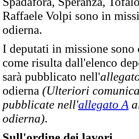
Spadafora, Speranza, Tofalo,
Raffaele Volpi sono in missi
odierna.
I deputati in missione sono
come risulta dall'elenco dep
sarà pubblicato nell'
allegat
odierna
(Ulteriori comunic
pubblicate nell'
allegato A
al
odierna)
.
Sull'ordine dei lavori
.