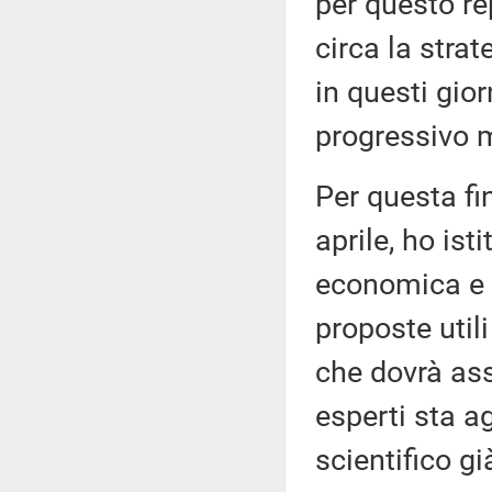
per questo r
circa la stra
in questi gior
progressivo 
Per questa fi
aprile, ho ist
economica e s
proposte utili
che dovrà as
esperti sta a
scientifico g