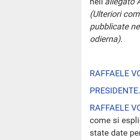
nell'
allegato 
(Ulteriori co
pubblicate nel
odierna)
.
RAFFAELE V
PRESIDENTE
RAFFAELE V
come si espli
state date pe