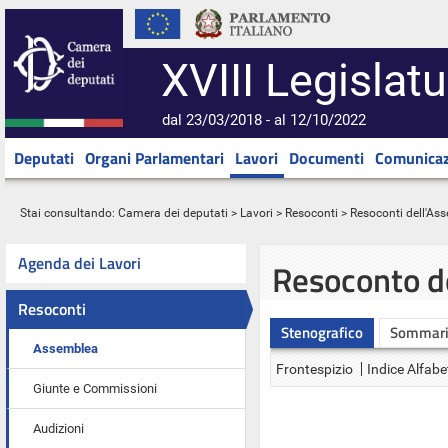
XVIII Legislatu
dal 23/03/2018 - al 12/10/2022
Deputati
Organi Parlamentari
Lavori
Documenti
Comunicaz
Stai consultando:
Camera dei deputati
>
Lavori
>
Resoconti
>
Resoconti dell'As
Agenda dei Lavori
Resoconto d
Resoconti
Stenografico
Sommar
Assemblea
Frontespizio
Indice Alfabe
Giunte e Commissioni
Audizioni