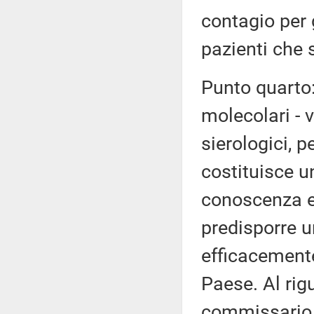
contagio per 
pazienti che s
Punto quarto: 
molecolari - v
sierologici, p
costituisce u
conoscenza ep
predisporre u
efficacemente
Paese. Al rigu
commissario A