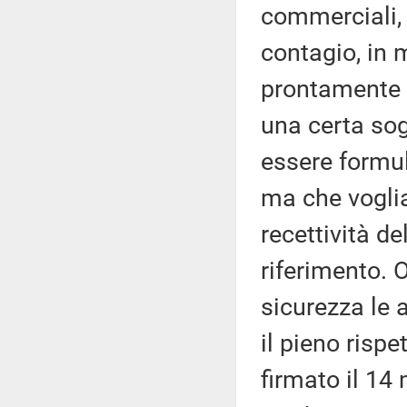
commerciali, 
contagio, in m
prontamente i
una certa so
essere formula
ma che vogli
recettività de
riferimento. 
sicurezza le 
il pieno rispe
firmato il 14