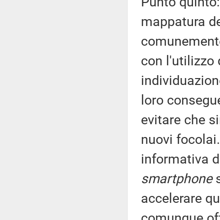
Punto quinto:
mappatura dei
comunement
con l'utilizz
individuazione
loro consegue
evitare che s
nuovi focolai
informativa d
smartphone
s
accelerare q
comunque offe