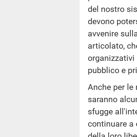
del nostro si
devono poters
avvenire sull
articolato, c
organizzativi 
pubblico e pri
Anche per le 
saranno alcun
sfugge all'int
continuare a 
della loro li