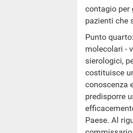
contagio per 
pazienti che s
Punto quarto: 
molecolari - v
sierologici, p
costituisce u
conoscenza ep
predisporre u
efficacemente
Paese. Al rigu
commissario A