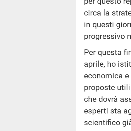
per questo r
circa la stra
in questi gior
progressivo 
Per questa fi
aprile, ho ist
economica e s
proposte utili
che dovrà as
esperti sta a
scientifico g