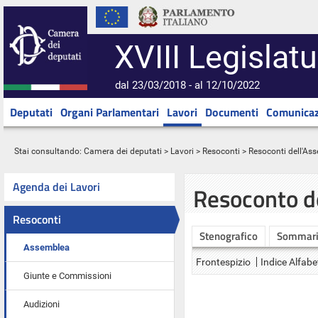
XVIII Legislatu
dal 23/03/2018 - al 12/10/2022
Deputati
Organi Parlamentari
Lavori
Documenti
Comunicaz
Stai consultando:
Camera dei deputati
>
Lavori
>
Resoconti
>
Resoconti dell'As
Agenda dei Lavori
Resoconto d
Resoconti
Stenografico
Sommar
Assemblea
Frontespizio
Indice Alfabe
Giunte e Commissioni
Audizioni