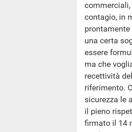
commerciali, 
contagio, in m
prontamente i
una certa so
essere formula
ma che vogli
recettività de
riferimento. 
sicurezza le 
il pieno rispe
firmato il 14