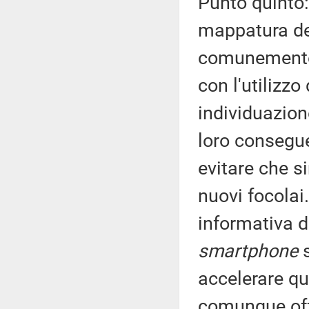
Punto quinto:
mappatura dei
comunement
con l'utilizz
individuazione
loro consegue
evitare che s
nuovi focolai
informativa d
smartphone
s
accelerare q
comunque offe