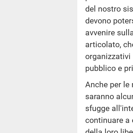
del nostro si
devono poters
avvenire sull
articolato, c
organizzativi 
pubblico e pri
Anche per le 
saranno alcun
sfugge all'int
continuare a 
della loro li