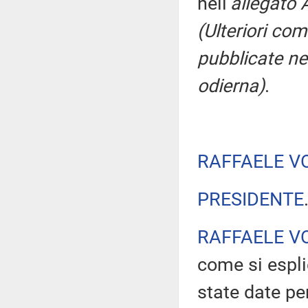
nell'
allegato 
(Ulteriori co
pubblicate nel
odierna)
.
RAFFAELE V
PRESIDENTE
RAFFAELE V
come si espli
state date pe