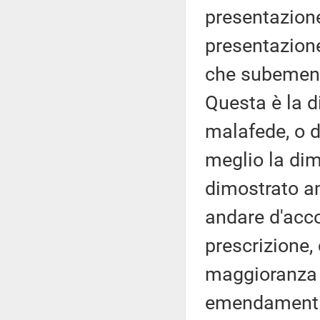
presentazion
presentazion
che subemend
Questa è la d
malafede, o d
meglio la di
dimostrato a
andare d'acco
prescrizione,
maggioranza n
emendamenti p