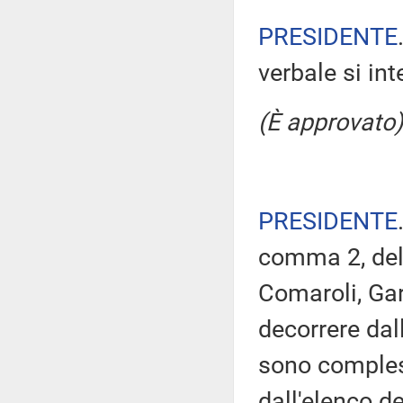
PRESIDENTE
verbale si in
(È approvato)
PRESIDENTE
comma 2, del 
Comaroli, Gar
decorrere dal
sono comples
dall'elenco d