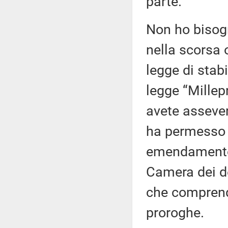
parte.
Non ho bisogn
nella scorsa 
legge di stabi
legge “Millep
avete assever
ha permesso l
emendamento,
Camera dei d
che comprende
proroghe.