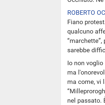
ROBERTO O
Fiano protes
qualcuno affe
“marchette”,
sarebbe diffi
Io non voglio 
ma l'onorevol
ma come, vi l
“Milleprorogh
nel passato. 