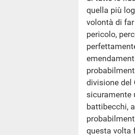
quella più log
volontà di fa
pericolo, per
perfettamente
emendamenti t
probabilmente
divisione del
sicuramente u
battibecchi, 
probabilmente
questa volta 