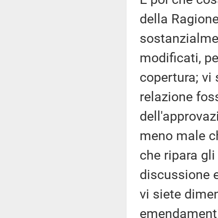
della Ragione
sostanzialme
modificati, p
copertura; vi
relazione fos
dell'approvaz
meno male che
che ripara gl
discussione 
vi siete dime
emendamenti,