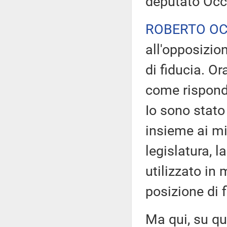
deputato Occ
ROBERTO O
all'opposizio
di fiducia. Or
come risponde
Io sono stato
insieme ai mie
legislatura, l
utilizzato in
posizione di f
Ma qui, su q