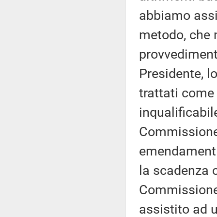
abbiamo assis
metodo, che n
provvedimento
Presidente, l
trattati com
inqualificabi
Commissione
emendamenti t
la scadenza ci
Commissione,
assistito ad