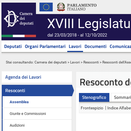
XVIII Legislatu
dal 23/03/2018 - al 12/10/2022
Deputati
Organi Parlamentari
Lavori
Documenti
Comunicaz
Stai consultando:
Camera dei deputati
>
Lavori
>
Resoconti
>
Resoconti dell'As
Agenda dei Lavori
Resoconto d
Resoconti
Stenografico
Sommar
Assemblea
Frontespizio
Indice Alfabe
Giunte e Commissioni
Audizioni