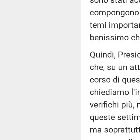
sono stati ac
compongono 
temi importan
benissimo che
Quindi, Presi
che, su un at
corso di que
chiediamo l'i
verifichi più
queste settim
ma soprattutt