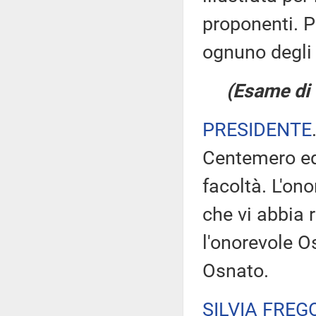
proponenti. Po
ognuno degli 
(Esame di 
PRESIDENTE
Centemero ed 
facoltà. L'on
che vi abbia r
l'onorevole O
Osnato.
SILVIA FREG