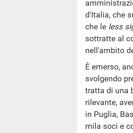
amministrazio
d'Italia, che 
che le
less si
sottratte al 
nell'ambito d
È emerso, anc
svolgendo pr
tratta di una
rilevante, av
in Puglia, Ba
mila soci e co