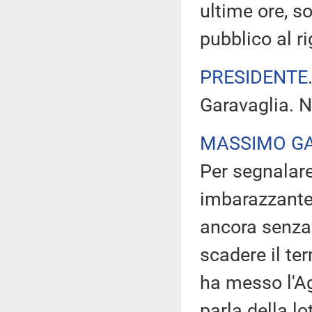
ultime ore, so
pubblico al r
PRESIDENTE
Garavaglia. N
MASSIMO G
Per segnalare
imbarazzante 
ancora senza 
scadere il ter
ha messo l'Ag
parla della l