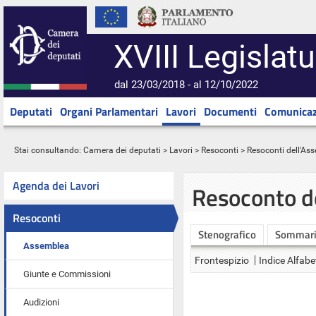
XVIII Legislatu
dal 23/03/2018 - al 12/10/2022
Deputati
Organi Parlamentari
Lavori
Documenti
Comunicaz
Stai consultando:
Camera dei deputati
>
Lavori
>
Resoconti
>
Resoconti dell'As
Agenda dei Lavori
Resoconto d
Resoconti
Stenografico
Sommar
Assemblea
Frontespizio
Indice Alfabe
Giunte e Commissioni
Audizioni