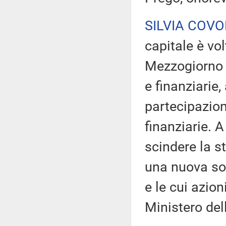
SILVIA COV
capitale è vo
Mezzogiorno l
e finanziarie
partecipazion
finanziarie. A
scindere la s
una nuova soc
e le cui azion
Ministero del