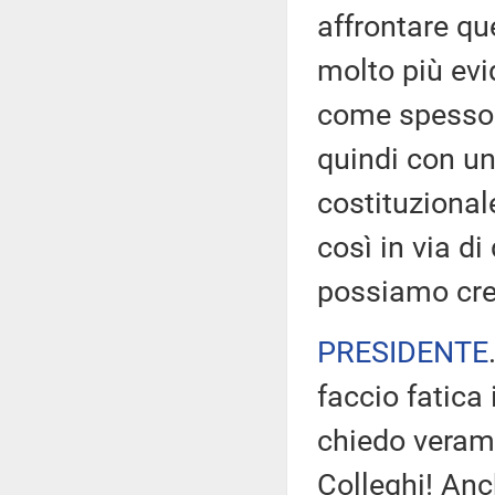
affrontare qu
molto più evid
come spesso 
quindi con un
costituzional
così in via d
possiamo cr
PRESIDENTE
faccio fatica 
chiedo veram
Colleghi! Anc