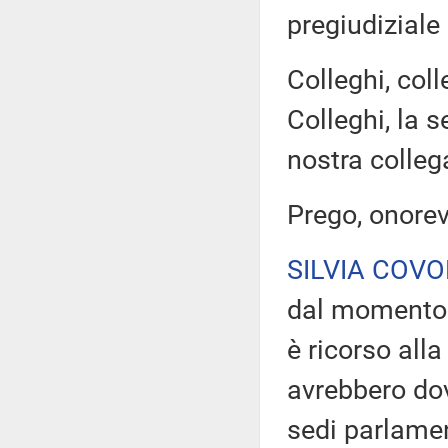
pregiudiziale
Colleghi, col
Colleghi, la s
nostra colleg
Prego, onorev
SILVIA COV
dal momento 
è ricorso all
avrebbero dov
sedi parlamen