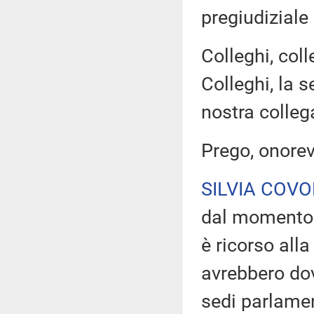
pregiudiziale
Colleghi, col
Colleghi, la s
nostra colleg
Prego, onorev
SILVIA COV
dal momento 
è ricorso all
avrebbero dov
sedi parlamen