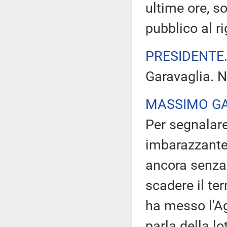
ultime ore, so
pubblico al r
PRESIDENTE
Garavaglia. N
MASSIMO G
Per segnalare
imbarazzante 
ancora senza 
scadere il ter
ha messo l'Ag
parla della l