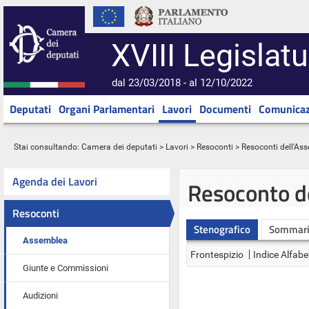
XVIII Legislatu
dal 23/03/2018 - al 12/10/2022
Deputati
Organi Parlamentari
Lavori
Documenti
Comunicaz
Stai consultando:
Camera dei deputati
>
Lavori
>
Resoconti
>
Resoconti dell'As
Agenda dei Lavori
Resoconto d
Resoconti
Stenografico
Sommar
Assemblea
Frontespizio
Indice Alfabe
Giunte e Commissioni
Audizioni