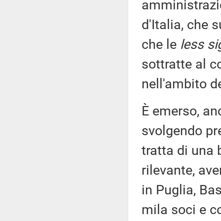
amministrazio
d'Italia, che 
che le
less si
sottratte al 
nell'ambito d
È emerso, anc
svolgendo pr
tratta di una
rilevante, av
in Puglia, Ba
mila soci e co