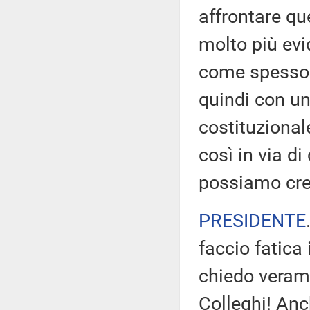
affrontare qu
molto più evid
come spesso 
quindi con un
costituzional
così in via d
possiamo cr
PRESIDENTE
faccio fatica 
chiedo veram
Colleghi! Anc