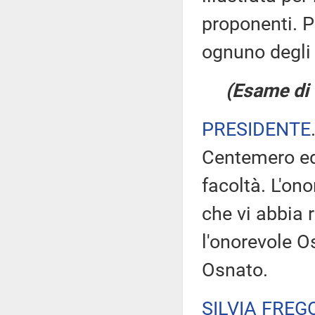
proponenti. Po
ognuno degli 
(Esame di 
PRESIDENTE
Centemero ed 
facoltà. L'on
che vi abbia r
l'onorevole O
Osnato.
SILVIA FREG