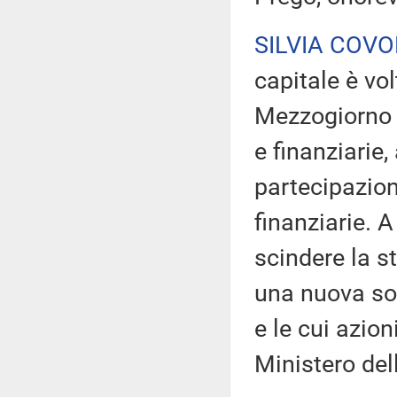
SILVIA COV
capitale è vo
Mezzogiorno l
e finanziarie
partecipazion
finanziarie. A
scindere la s
una nuova soc
e le cui azion
Ministero del