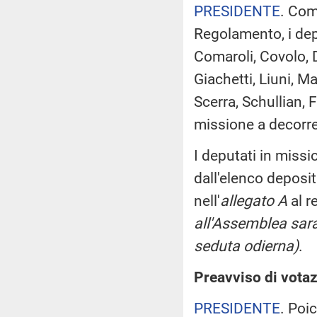
PRESIDENTE
. Com
Regolamento, i depu
Comaroli, Covolo, 
Giachetti, Liuni, M
Scerra, Schullian, 
missione a decorre
I deputati in miss
dall'elenco deposi
nell'
allegato A
al r
all'Assemblea sara
seduta odierna)
.
Preavviso di votaz
PRESIDENTE
. Poi