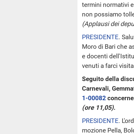
termini normativi 
non possiamo tolle
(Applausi dei deput
PRESIDENTE
. Sal
Moro di Bari che as
e docenti dell'Ist
venuti a farci visit
Seguito della disc
Carnevali, Gemmato
1-00082
concernent
(ore 11,05)
.
PRESIDENTE
. L'o
mozione Pella, Bol