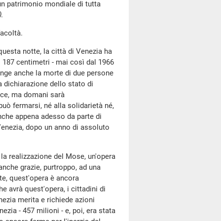
n patrimonio mondiale di tutta
)
.
facoltà.
uesta notte, la città di Venezia ha
 i 187 centimetri - mai così dal 1966
iunge anche la morte di due persone
a dichiarazione dello stato di
isce, ma domani sarà
uò fermarsi, né alla solidarietà né,
anche appena adesso da parte di
i Venezia, dopo un anno di assoluto
la realizzazione del Mose, un'opera
anche grazie, purtroppo, ad una
te, quest'opera è ancora
e avrà quest'opera, i cittadini di
nezia merita e richiede azioni
zia - 457 milioni - e, poi, era stata