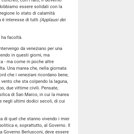
oncreti, con i fatti, il Governo
 dobbiamo essere solidali con la
 regione lo stato di calamità
 è interesse di tutti
(Applausi dei
 ha facoltà.
 intervengo da veneziano per una
vendo in questi giorni, ma
lta - ma come in poche altre
alta. Una marea che, nella giornata
cord che i veneziani ricordano bene,
 vento che sta colpendo la laguna,
o, due vittime civili. Pensate,
silica di San Marco, in cui la marea
negli ultimi dodici secoli, di cui
a di quel che stanno vivendo i miei
olitica e, soprattutto, al Governo. Il
ora Governo Berlusconi, deve essere