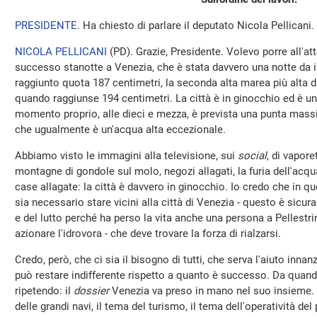
PRESIDENTE
. Ha chiesto di parlare il deputato Nicola Pellicani.
NICOLA PELLICANI
(
PD
). Grazie, Presidente. Volevo porre all'a
successo stanotte a Venezia, che è stata davvero una notte da i
raggiunto quota 187 centimetri, la seconda alta marea più alta d
quando raggiunse 194 centimetri. La città è in ginocchio ed è un
momento proprio, alle dieci e mezza, è prevista una punta massi
che ugualmente è un'acqua alta eccezionale.
Abbiamo visto le immagini alla televisione, sui
social
, di vaporet
montagne di gondole sul molo, negozi allagati, la furia dell'acqua 
case allagate: la città è davvero in ginocchio. Io credo che i
sia necessario stare vicini alla città di Venezia - questo è sicu
e del lutto perché ha perso la vita anche una persona a Pellestr
azionare l'idrovora - che deve trovare la forza di rialzarsi.
Credo, però, che ci sia il bisogno di tutti, che serva l'aiuto innanz
può restare indifferente rispetto a quanto è successo. Da quan
ripetendo: il
dossier
Venezia va preso in mano nel suo insieme. I
delle grandi navi, il tema del turismo, il tema dell'operatività de