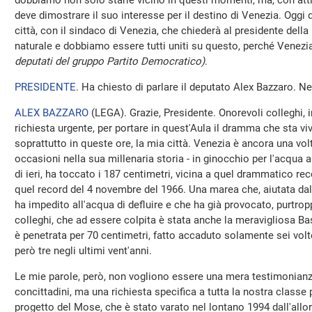
dobbiamo non solo starle vicino in questi momenti, ma, con atti c
deve dimostrare il suo interesse per il destino di Venezia. Oggi
città, con il sindaco di Venezia, che chiederà al presidente della
naturale e dobbiamo essere tutti uniti su questo, perché Venezia
deputati del gruppo Partito Democratico)
.
PRESIDENTE
. Ha chiesto di parlare il deputato Alex Bazzaro. Ne
ALEX BAZZARO
(
LEGA
). Grazie, Presidente. Onorevoli colleghi,
richiesta urgente, per portare in quest'Aula il dramma che sta vi
soprattutto in queste ore, la mia città. Venezia è ancora una vo
occasioni nella sua millenaria storia - in ginocchio per l'acqua 
di ieri, ha toccato i 187 centimetri, vicina a quel drammatico re
quel record del 4 novembre del 1966. Una marea che, aiutata dal
ha impedito all'acqua di defluire e che ha già provocato, purtropp
colleghi, che ad essere colpita è stata anche la meravigliosa Ba
è penetrata per 70 centimetri, fatto accaduto solamente sei volte 
però tre negli ultimi vent'anni.
Le mie parole, però, non vogliono essere una mera testimonianz
concittadini, ma una richiesta specifica a tutta la nostra classe p
progetto del Mose, che è stato varato nel lontano 1994 dall'all