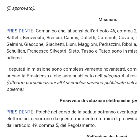
(È approvato)
.
Missioni.
PRESIDENTE
. Comunico che, ai sensi dell'articolo 46, comma 2
Battelli, Benvenuto, Brescia, Cabras, Colletti, Comaroli, Covolo, 
Gelmini, Giaccone, Giachetti, Liuni, Maggioni, Pedrazzini, Ribolla
Schullian, Francesco Silvestri, Sisto, Tasso e Tateo sono in mis
odierna.
I deputati in missione sono complessivamente novantatré, come 
presso la Presidenza e che sarà pubblicato nell'
allegato A
al res
(Ulteriori comunicazioni all'Assemblea saranno pubblicate nell'
a
odierna)
.
Preavviso di votazioni elettroniche
(o
PRESIDENTE
. Poiché nel corso della seduta potranno aver luo
elettronico, decorrono da questo momento i termini di preavviso 
dall'articolo 49, comma 5, del Regolamento.
Sull'ordine dei lavori.