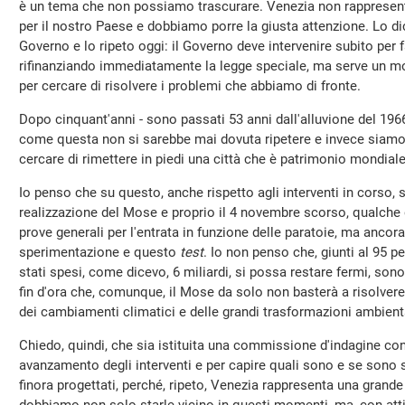
è un tema che non possiamo trascurare. Venezia non rappresen
per il nostro Paese e dobbiamo porre la giusta attenzione. Lo d
Governo e lo ripeto oggi: il Governo deve intervenire subito per f
rifinanziando immediatamente la legge speciale, ma serve un m
per cercare di risolvere i problemi che abbiamo di fronte.
Dopo cinquant'anni - sono passati 53 anni dall'alluvione del 19
come questa non si sarebbe mai dovuta ripetere e invece siamo 
cercare di rimettere in piedi una città che è patrimonio mondiale
Io penso che su questo, anche rispetto agli interventi in corso, s
realizzazione del Mose e proprio il 4 novembre scorso, qualche 
prove generali per l'entrata in funzione delle paratoie, ma anc
sperimentazione e questo
test
. Io non penso che, giunti al 95 p
stati spesi, come dicevo, 6 miliardi, si possa restare fermi, sono 
fin d'ora che, comunque, il Mose da solo non basterà a risolvere 
dei cambiamenti climatici e delle grandi trasformazioni ambienta
Chiedo, quindi, che sia istituita una commissione d'indagine con
avanzamento degli interventi e per capire quali sono e se sono su
finora progettati, perché, ripeto, Venezia rappresenta una grande 