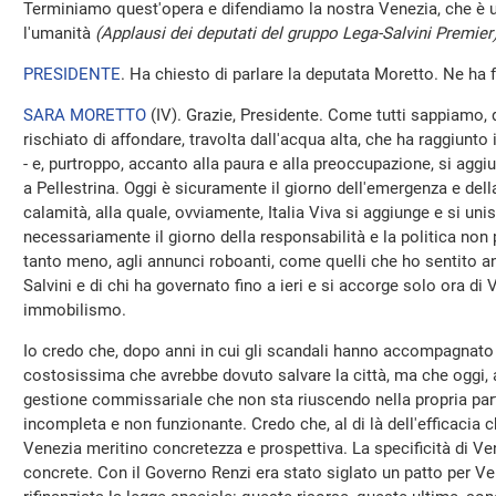
Terminiamo quest'opera e difendiamo la nostra Venezia, che è u
l'umanità
(Applausi dei deputati del gruppo Lega-Salvini Premier
PRESIDENTE
. Ha chiesto di parlare la deputata Moretto. Ne ha 
SARA MORETTO
(
IV
). Grazie, Presidente. Come tutti sappiamo, q
rischiato di affondare, travolta dall'acqua alta, che ha raggiunto
- e, purtroppo, accanto alla paura e alla preoccupazione, si agg
a Pellestrina. Oggi è sicuramente il giorno dell'emergenza e dell
calamità, alla quale, ovviamente, Italia Viva si aggiunge e si un
necessariamente il giorno della responsabilità e la politica non p
tanto meno, agli annunci roboanti, come quelli che ho sentito 
Salvini e di chi ha governato fino a ieri e si accorge solo ora d
immobilismo.
Io credo che, dopo anni in cui gli scandali hanno accompagnato 
costosissima che avrebbe dovuto salvare la città, ma che oggi, 
gestione commissariale che non sta riuscendo nella propria par
incompleta e non funzionante. Credo che, al di là dell'efficacia ch
Venezia meritino concretezza e prospettiva. La specificità di Ve
concrete. Con il Governo Renzi era stato siglato un patto per Vene