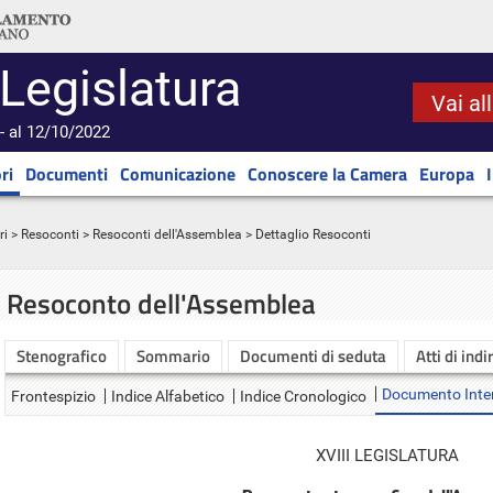
 Legislatura
Vai al
- al 12/10/2022
ri
Documenti
Comunicazione
Conoscere la Camera
Europa
ri
>
Resoconti
>
Resoconti dell'Assemblea
> Dettaglio Resoconti
Resoconto dell'Assemblea
Stenografico
Sommario
Documenti di seduta
Atti di indi
Documento Inte
Frontespizio
Indice Alfabetico
Indice Cronologico
XVIII LEGISLATURA