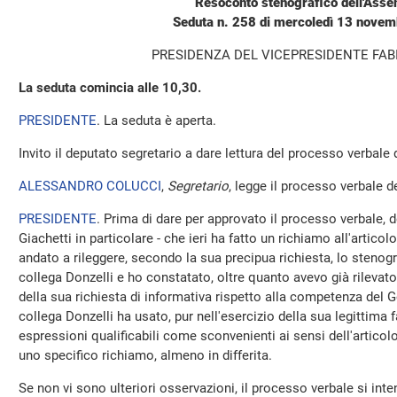
Resoconto stenografico dell'Ass
Seduta n. 258 di mercoledì 13 nove
PRESIDENZA DEL VICEPRESIDENTE FAB
La seduta comincia alle 10,30.
PRESIDENTE
. La seduta è aperta.
Invito il deputato segretario a dare lettura del processo verbale
ALESSANDRO COLUCCI
,
Segretario
, legge il processo verbale de
PRESIDENTE
. Prima di dare per approvato il processo verbale, 
Giachetti in particolare - che ieri ha fatto un richiamo all'artic
andato a rileggere, secondo la sua precipua richiesta, lo stenogra
collega Donzelli e ho constatato, oltre quanto avevo già rilevato
della sua richiesta di informativa rispetto alla competenza del G
collega Donzelli ha usato, pur nell'esercizio della sua legittima f
espressioni qualificabili come sconvenienti ai sensi dell'articol
uno specifico richiamo, almeno in differita.
Se non vi sono ulteriori osservazioni, il processo verbale si int