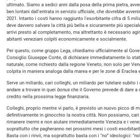
ultimato. Siamo a sedici anni dalla posa della prima pietra, avv
ben lontani dall'entrata in servizio ufficiale, che dovrebbe avven
2021. Intanto i costi hanno raggiunto l'esorbitante cifra di 5 mil
deve davvero salvare la città più bella e sicuramente più specia
arrivi presto al completamento, ma altrettanto è necessario agi
abitanti veneziani colpiti economicamente e socialmente.
Per questo, come gruppo Lega, chiediamo ufficialmente al Govern
Consiglio Giuseppe Conte, di dichiarare immediatamente lo sta
naturale, come richiesto dalla regione Veneto, non solo per Ven
colpita in maniera analoga dalla marea e per le zone di Eraclea e
Serve un miliardo, cari colleghi, un miliardo per tutelare subito 
andare a trovare in quei
bonus
che il Governo prevede di dare a c
credito nella prossima legge finanziaria.
Colleghi, proprio mentre vi parlo, è previsto un nuovo picco di m
definitivamente in ginocchio la nostra città. Non possiamo, cari
rimanere inermi e non aiutare immediatamente Venezia e i vene
soprattutto che pagheranno nei prossimi mesi i costi esorbitan
Basta con i rinvii, ma soprattutto basta con i “no” ideologici: “no