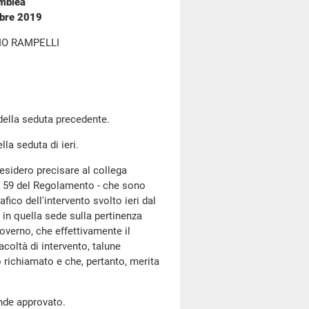
emblea
mbre 2019
IO RAMPELLI
 della seduta precedente.
lla seduta di ieri.
desidero precisare al collega
olo 59 del Regolamento - che sono
fico dell'intervento svolto ieri dal
 in quella sede sulla pertinenza
overno, che effettivamente il
acoltà di intervento, talune
o richiamato e che, pertanto, merita
ende approvato.