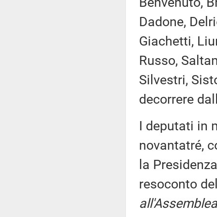
Benvenuto, Br
Dadone, Delri
Giachetti, Liu
Russo, Saltam
Silvestri, Si
decorrere dal
I deputati i
novantatré, c
la Presidenza
resoconto de
all'Assemblea