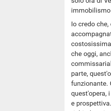
solo ora di V
immobilismo
Io credo che,
accompagnato
costosissima 
che oggi, anc
commissarial
parte, quest'
funzionante. C
quest'opera, 
e prospettiva