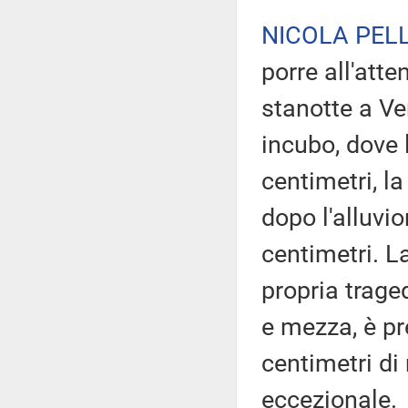
NICOLA PELL
porre all'att
stanotte a Ve
incubo, dove 
centimetri, l
dopo l'alluvi
centimetri. L
propria trage
e mezza, è pr
centimetri di
eccezionale.