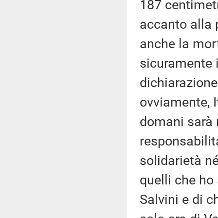
187 centimetr
accanto alla 
anche la mort
sicuramente i
dichiarazione 
ovviamente, I
domani sarà 
responsabilità
solidarietà n
quelli che ho
Salvini e di c