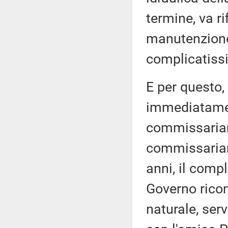
termine, va ri
manutenzione,
complicatissi
E per questo,
immediatamen
commissariam
commissariame
anni, il comp
Governo rico
naturale, ser