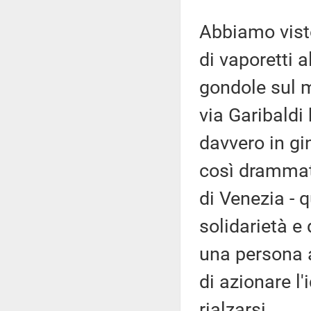
Abbiamo visto
di vaporetti a
gondole sul mo
via Garibaldi 
davvero in g
così drammati
di Venezia - 
solidarietà e
una persona a
di azionare l'
rialzarsi.