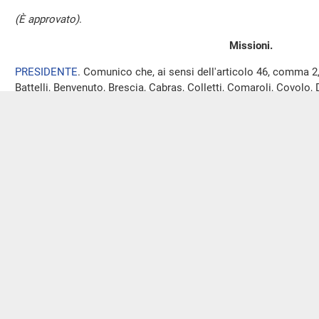
(È approvato)
.
Missioni.
PRESIDENTE
. Comunico che, ai sensi dell'articolo 46, comma 2
Battelli, Benvenuto, Brescia, Cabras, Colletti, Comaroli, Covolo, 
Gelmini, Giaccone, Giachetti, Liuni, Maggioni, Pedrazzini, Ribolla
Schullian, Francesco Silvestri, Sisto, Tasso e Tateo sono in mis
odierna.
I deputati in missione sono complessivamente novantatré, come 
presso la Presidenza e che sarà pubblicato nell'
allegato A
al res
(Ulteriori comunicazioni all'Assemblea saranno pubblicate nell'
a
odierna)
.
Preavviso di votazioni elettroniche
(o
PRESIDENTE
. Poiché nel corso della seduta potranno aver luo
elettronico, decorrono da questo momento i termini di preavviso 
dall'articolo 49, comma 5, del Regolamento.
Sull'ordine dei lavori.