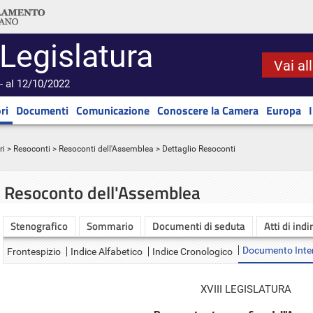
 Legislatura
Vai al
- al 12/10/2022
ri
Documenti
Comunicazione
Conoscere la Camera
Europa
ri
>
Resoconti
>
Resoconti dell'Assemblea
> Dettaglio Resoconti
Resoconto dell'Assemblea
Stenografico
Sommario
Documenti di seduta
Atti di indi
Documento Inte
Frontespizio
Indice Alfabetico
Indice Cronologico
XVIII LEGISLATURA