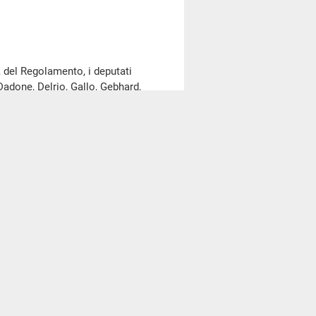
, del Regolamento, i deputati
Dadone, Delrio, Gallo, Gebhard,
, Paolo Russo, Saltamartini, Scerra,
sione a decorrere dalla seduta
risulta dall'elenco depositato
oconto della seduta odierna
llegato A
al resoconto della seduta
re 10,35)
.
go votazioni mediante procedimento
di cinque e venti minuti previsti