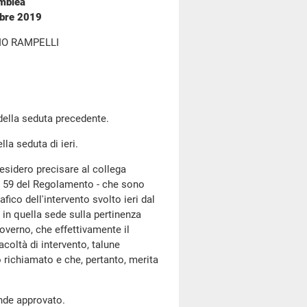
emblea
mbre 2019
IO RAMPELLI
 della seduta precedente.
lla seduta di ieri.
desidero precisare al collega
olo 59 del Regolamento - che sono
fico dell'intervento svolto ieri dal
 in quella sede sulla pertinenza
overno, che effettivamente il
acoltà di intervento, talune
o richiamato e che, pertanto, merita
ende approvato.