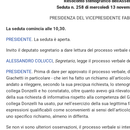
Resoconto stenografico dell'Ass
Seduta n. 258 di mercoledì 13 nove
PRESIDENZA DEL VICEPRESIDENTE FAB
La seduta comincia alle 10,30.
PRESIDENTE
. La seduta è aperta.
Invito il deputato segretario a dare lettura del processo verbale
ALESSANDRO COLUCCI
,
Segretario
, legge il processo verbale de
PRESIDENTE
. Prima di dare per approvato il processo verbale, 
Giachetti in particolare - che ieri ha fatto un richiamo all'artic
andato a rileggere, secondo la sua precipua richiesta, lo stenogra
collega Donzelli e ho constatato, oltre quanto avevo già rilevato
della sua richiesta di informativa rispetto alla competenza del G
collega Donzelli ha usato, pur nell'esercizio della sua legittima f
espressioni qualificabili come sconvenienti ai sensi dell'articol
uno specifico richiamo, almeno in differita.
Se non vi sono ulteriori osservazioni, il processo verbale si int