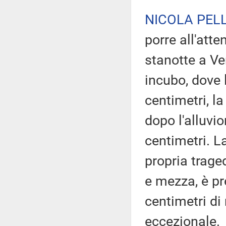
NICOLA PELL
porre all'att
stanotte a Ve
incubo, dove 
centimetri, l
dopo l'alluvi
centimetri. L
propria trage
e mezza, è pr
centimetri di
eccezionale.