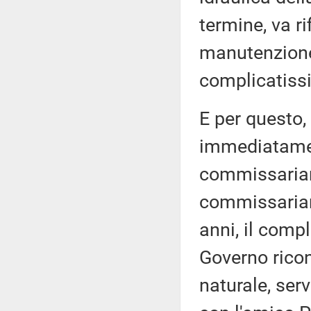
termine, va ri
manutenzione,
complicatissi
E per questo,
immediatamen
commissariam
commissariame
anni, il comp
Governo rico
naturale, ser