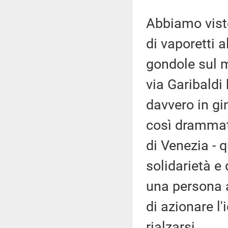
Abbiamo visto
di vaporetti a
gondole sul mo
via Garibaldi 
davvero in g
così drammati
di Venezia - 
solidarietà e
una persona a
di azionare l'
rialzarsi.