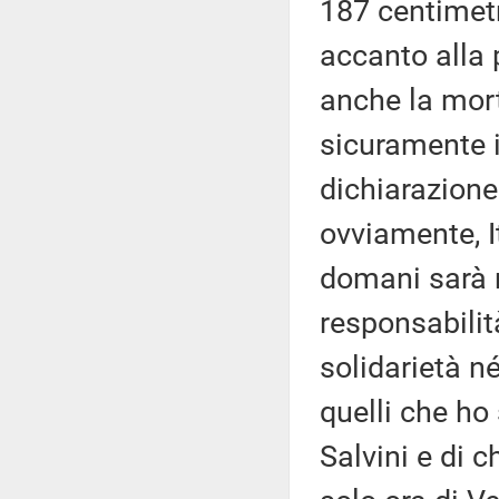
187 centimetr
accanto alla 
anche la mort
sicuramente i
dichiarazione 
ovviamente, I
domani sarà 
responsabilità
solidarietà n
quelli che ho
Salvini e di c