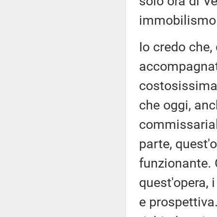
solo ora di V
immobilismo
Io credo che,
accompagnato
costosissima 
che oggi, anc
commissarial
parte, quest'
funzionante. C
quest'opera, 
e prospettiva