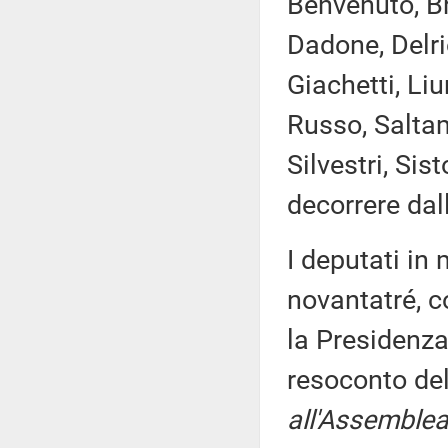
Benvenuto, Br
Dadone, Delri
Giachetti, Liu
Russo, Saltam
Silvestri, Si
decorrere dal
I deputati i
novantatré, c
la Presidenza
resoconto de
all'Assemblea