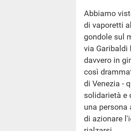
Abbiamo visto
di vaporetti a
gondole sul mo
via Garibaldi 
davvero in g
così drammati
di Venezia - 
solidarietà e
una persona a
di azionare l'
rialzarsi.