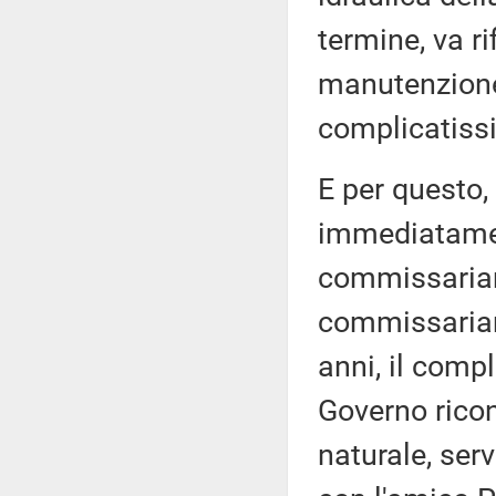
termine, va ri
manutenzione,
complicatissi
E per questo,
immediatamen
commissariam
commissariame
anni, il comp
Governo rico
naturale, ser