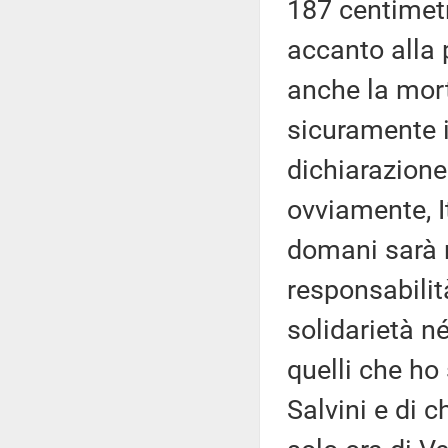
187 centimetr
accanto alla 
anche la mort
sicuramente i
dichiarazione 
ovviamente, I
domani sarà 
responsabilità
solidarietà n
quelli che ho
Salvini e di c