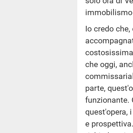
solo ora di V
immobilismo
Io credo che,
accompagnato
costosissima 
che oggi, anc
commissarial
parte, quest'
funzionante. C
quest'opera, 
e prospettiva