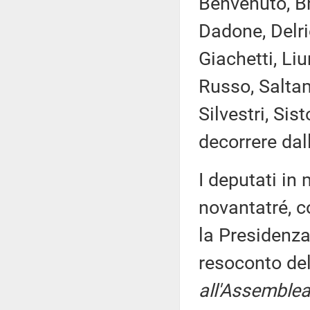
Benvenuto, Br
Dadone, Delri
Giachetti, Liu
Russo, Saltam
Silvestri, Si
decorrere dal
I deputati i
novantatré, c
la Presidenza
resoconto de
all'Assemblea