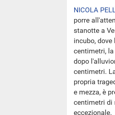
NICOLA PELL
porre all'att
stanotte a Ve
incubo, dove 
centimetri, l
dopo l'alluvi
centimetri. L
propria trage
e mezza, è pr
centimetri di
eccezionale.