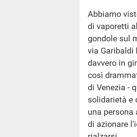
Abbiamo visto
di vaporetti a
gondole sul mo
via Garibaldi 
davvero in g
così drammati
di Venezia - 
solidarietà e
una persona a
di azionare l'
rialzarsi.