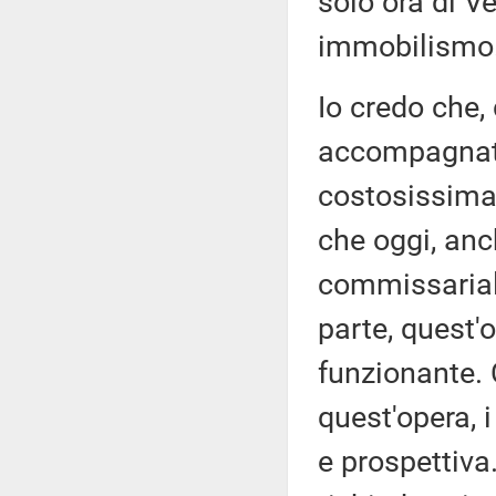
solo ora di V
immobilismo
Io credo che,
accompagnato
costosissima 
che oggi, anc
commissarial
parte, quest'
funzionante. C
quest'opera, 
e prospettiva