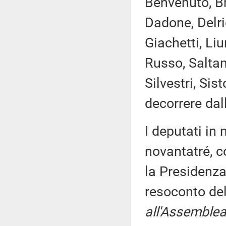
Benvenuto, Br
Dadone, Delri
Giachetti, Liu
Russo, Saltam
Silvestri, Si
decorrere dal
I deputati i
novantatré, c
la Presidenza
resoconto de
all'Assemblea