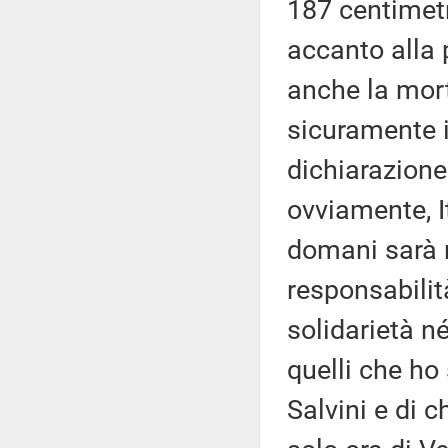
187 centimetr
accanto alla 
anche la mort
sicuramente i
dichiarazione 
ovviamente, I
domani sarà 
responsabilità
solidarietà n
quelli che ho
Salvini e di c