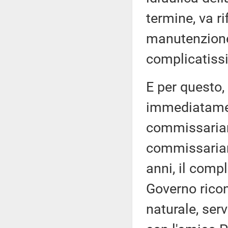
termine, va ri
manutenzione,
complicatissi
E per questo,
immediatamen
commissariam
commissariame
anni, il comp
Governo rico
naturale, ser