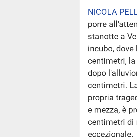
NICOLA PELL
porre all'att
stanotte a Ve
incubo, dove 
centimetri, l
dopo l'alluvi
centimetri. L
propria trage
e mezza, è pr
centimetri di
eccezionale.