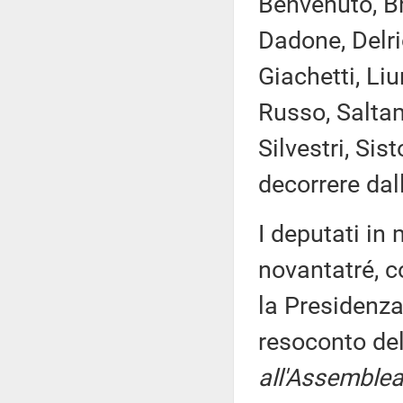
Benvenuto, Br
Dadone, Delri
Giachetti, Liu
Russo, Saltam
Silvestri, Si
decorrere dal
I deputati i
novantatré, c
la Presidenza
resoconto de
all'Assemblea