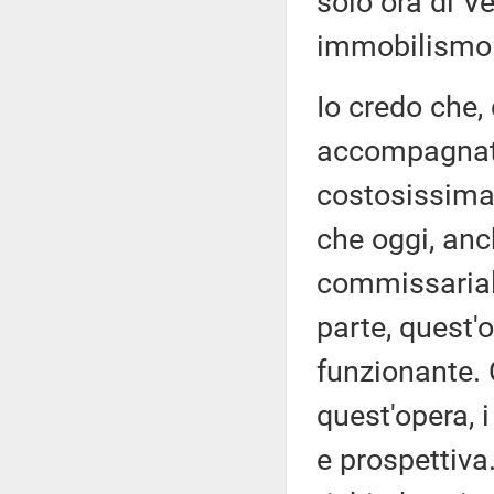
solo ora di V
immobilismo
Io credo che,
accompagnato
costosissima 
che oggi, anc
commissarial
parte, quest'
funzionante. C
quest'opera, 
e prospettiva