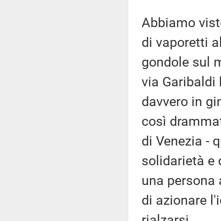
Abbiamo visto
di vaporetti a
gondole sul mo
via Garibaldi 
davvero in g
così drammati
di Venezia - 
solidarietà e
una persona a
di azionare l'
rialzarsi.