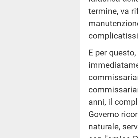
termine, va ri
manutenzione,
complicatissi
E per questo,
immediatamen
commissariam
commissariame
anni, il comp
Governo rico
naturale, ser