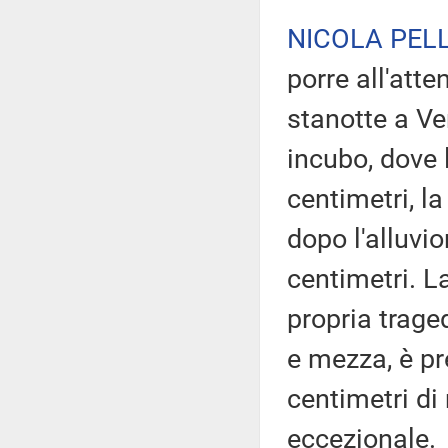
NICOLA PELL
porre all'att
stanotte a Ve
incubo, dove 
centimetri, l
dopo l'alluvi
centimetri. L
propria trage
e mezza, è pr
centimetri di
eccezionale.