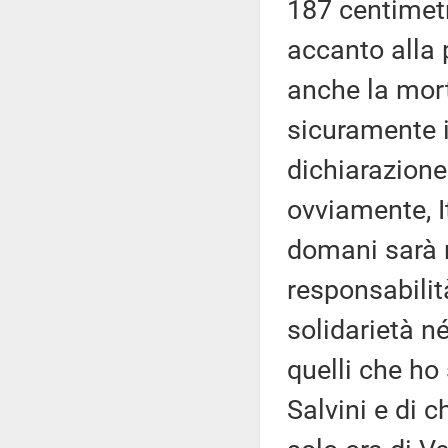
187 centimetr
accanto alla 
anche la mort
sicuramente i
dichiarazione 
ovviamente, I
domani sarà 
responsabilità
solidarietà n
quelli che ho
Salvini e di c