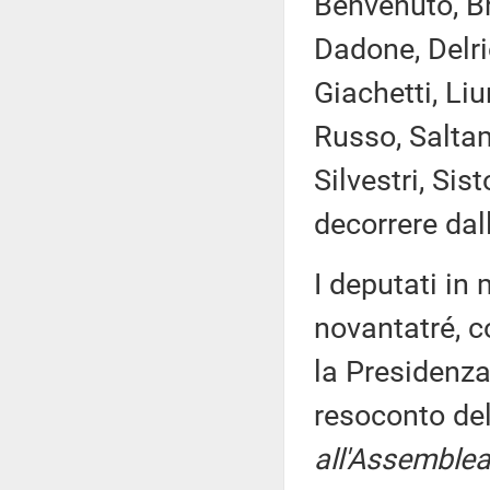
Benvenuto, Br
Dadone, Delri
Giachetti, Liu
Russo, Saltam
Silvestri, Si
decorrere dal
I deputati i
novantatré, c
la Presidenza
resoconto de
all'Assemblea