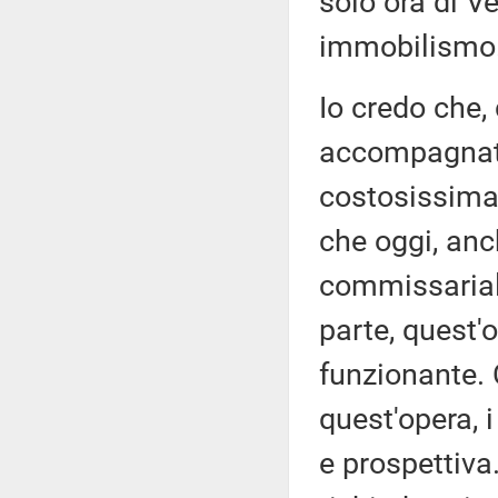
solo ora di V
immobilismo
Io credo che,
accompagnato
costosissima 
che oggi, anc
commissarial
parte, quest'
funzionante. C
quest'opera, 
e prospettiva