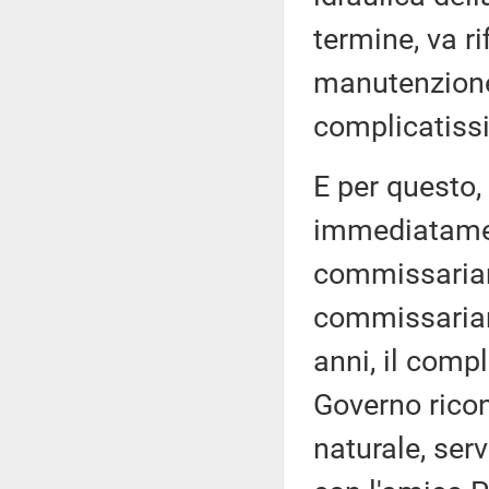
termine, va ri
manutenzione,
complicatissi
E per questo,
immediatamen
commissariam
commissariame
anni, il comp
Governo rico
naturale, ser