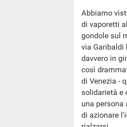
Abbiamo visto
di vaporetti a
gondole sul mo
via Garibaldi 
davvero in g
così drammati
di Venezia - 
solidarietà e
una persona a
di azionare l'
rialzarsi.