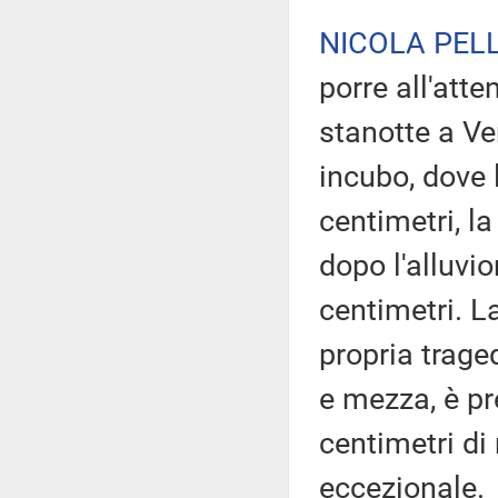
NICOLA PELL
porre all'att
stanotte a Ve
incubo, dove 
centimetri, l
dopo l'alluvi
centimetri. L
propria trage
e mezza, è pr
centimetri di
eccezionale.