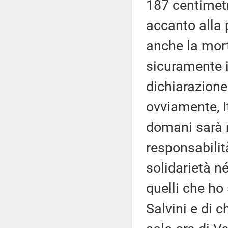
187 centimetr
accanto alla 
anche la mort
sicuramente i
dichiarazione 
ovviamente, I
domani sarà 
responsabilità
solidarietà n
quelli che ho
Salvini e di c