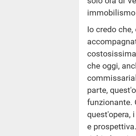
solo ora di V
immobilismo
Io credo che,
accompagnato
costosissima 
che oggi, anc
commissarial
parte, quest'
funzionante. C
quest'opera, 
e prospettiva