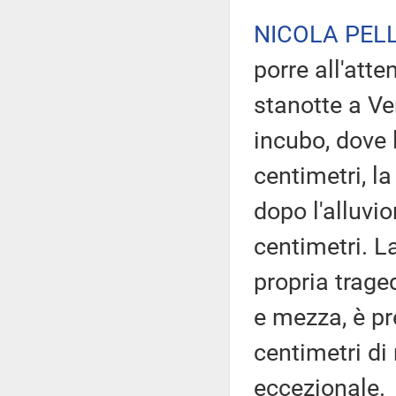
NICOLA PELL
porre all'att
stanotte a Ve
incubo, dove 
centimetri, l
dopo l'alluvi
centimetri. L
propria trage
e mezza, è pr
centimetri di
eccezionale.