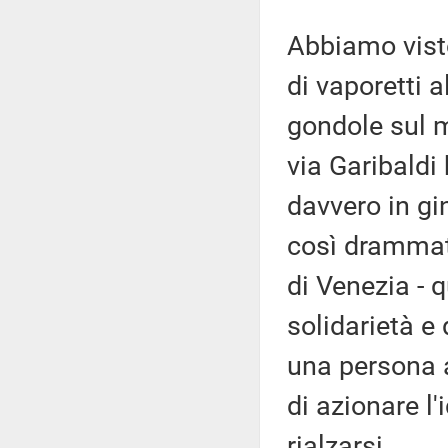
Abbiamo visto
di vaporetti a
gondole sul mo
via Garibaldi 
davvero in g
così drammati
di Venezia - 
solidarietà e
una persona a
di azionare l'
rialzarsi.