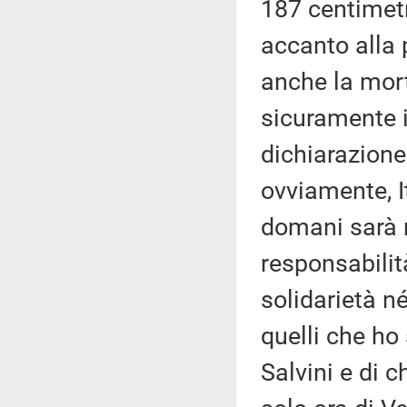
187 centimetr
accanto alla 
anche la mort
sicuramente i
dichiarazione 
ovviamente, I
domani sarà 
responsabilità
solidarietà n
quelli che ho
Salvini e di c