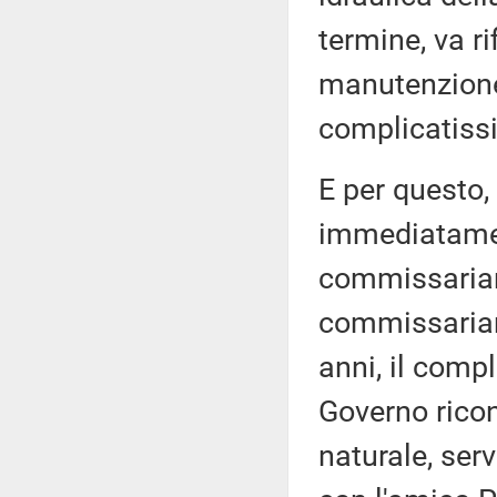
termine, va ri
manutenzione,
complicatissi
E per questo,
immediatamen
commissariam
commissariame
anni, il comp
Governo rico
naturale, ser