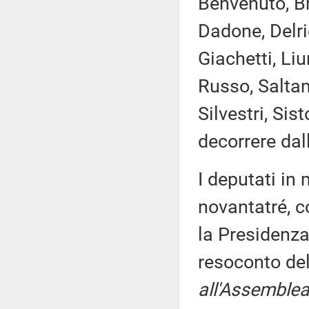
Benvenuto, Br
Dadone, Delri
Giachetti, Liu
Russo, Saltam
Silvestri, Si
decorrere dal
I deputati i
novantatré, c
la Presidenza
resoconto de
all'Assemblea