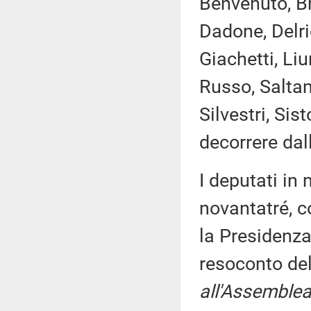
Benvenuto, Br
Dadone, Delri
Giachetti, Liu
Russo, Saltam
Silvestri, Si
decorrere dal
I deputati i
novantatré, c
la Presidenza
resoconto de
all'Assemblea