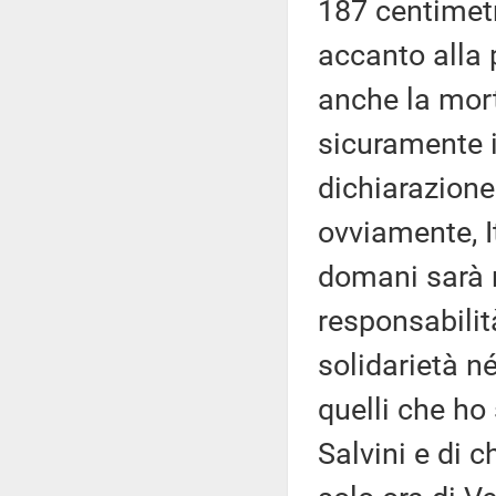
187 centimetr
accanto alla 
anche la mort
sicuramente i
dichiarazione 
ovviamente, I
domani sarà 
responsabilità
solidarietà n
quelli che ho
Salvini e di c