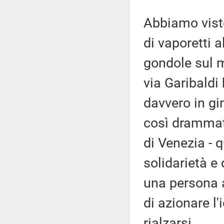
Abbiamo visto
di vaporetti a
gondole sul mo
via Garibaldi 
davvero in g
così drammati
di Venezia - 
solidarietà e
una persona a
di azionare l'
rialzarsi.