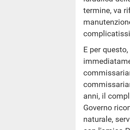
termine, va ri
manutenzione,
complicatissi
E per questo,
immediatamen
commissariam
commissariame
anni, il comp
Governo rico
naturale, ser