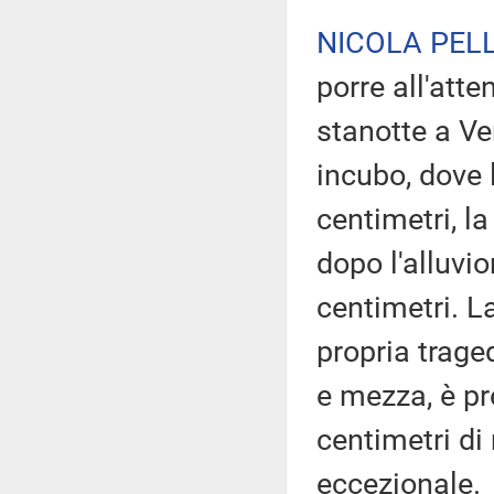
NICOLA PELL
porre all'att
stanotte a Ve
incubo, dove 
centimetri, l
dopo l'alluvi
centimetri. L
propria trage
e mezza, è pr
centimetri di
eccezionale.