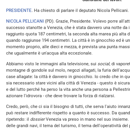
PRESIDENTE
. Ha chiesto di parlare il deputato Nicola Pellicani.
NICOLA PELLICANI
(
PD
). Grazie, Presidente. Volevo porre all'a
successo stanotte a Venezia, che è stata davvero una notte da i
raggiunto quota 187 centimetri, la seconda alta marea più alta d
quando raggiunse 194 centimetri. La città è in ginocchio ed è un
momento proprio, alle dieci e mezza, è prevista una punta massi
che ugualmente è un'acqua alta eccezionale.
Abbiamo visto le immagini alla televisione, sui
social
, di vaporet
montagne di gondole sul molo, negozi allagati, la furia dell'acqua 
case allagate: la città è davvero in ginocchio. Io credo che i
sia necessario stare vicini alla città di Venezia - questo è sicu
e del lutto perché ha perso la vita anche una persona a Pellestr
azionare l'idrovora - che deve trovare la forza di rialzarsi.
Credo, però, che ci sia il bisogno di tutti, che serva l'aiuto innanz
può restare indifferente rispetto a quanto è successo. Da quan
ripetendo: il
dossier
Venezia va preso in mano nel suo insieme. I
delle grandi navi, il tema del turismo, il tema dell'operatività de