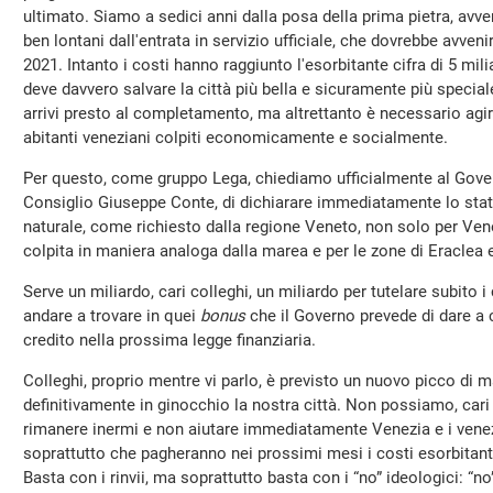
ultimato. Siamo a sedici anni dalla posa della prima pietra, avv
ben lontani dall'entrata in servizio ufficiale, che dovrebbe avven
2021. Intanto i costi hanno raggiunto l'esorbitante cifra di 5 mil
deve davvero salvare la città più bella e sicuramente più specia
arrivi presto al completamento, ma altrettanto è necessario agi
abitanti veneziani colpiti economicamente e socialmente.
Per questo, come gruppo Lega, chiediamo ufficialmente al Govern
Consiglio Giuseppe Conte, di dichiarare immediatamente lo sta
naturale, come richiesto dalla regione Veneto, non solo per Ven
colpita in maniera analoga dalla marea e per le zone di Eraclea e
Serve un miliardo, cari colleghi, un miliardo per tutelare subito 
andare a trovare in quei
bonus
che il Governo prevede di dare a c
credito nella prossima legge finanziaria.
Colleghi, proprio mentre vi parlo, è previsto un nuovo picco di m
definitivamente in ginocchio la nostra città. Non possiamo, cari
rimanere inermi e non aiutare immediatamente Venezia e i vene
soprattutto che pagheranno nei prossimi mesi i costi esorbitan
Basta con i rinvii, ma soprattutto basta con i “no” ideologici: “no