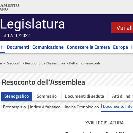
 Legislatura
Vai al
- al 12/10/2022
ri
Documenti
Comunicazione
Conoscere la Camera
Europa
ri
>
Resoconti
>
Resoconti dell'Assemblea
> Dettaglio Resoconti
Resoconto dell'Assemblea
Stenografico
Sommario
Documenti di seduta
Atti di indi
Documento Inte
Frontespizio
Indice Alfabetico
Indice Cronologico
XVIII LEGISLATURA