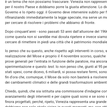
è un tema che non possiamo trascurare. Venezia non rappresen
per il nostro Paese e dobbiamo porre la giusta attenzione. Lo d
Governo e lo ripeto oggi: il Governo deve intervenire subito per f
rifinanziando immediatamente la legge speciale, ma serve un m
per cercare di risolvere i problemi che abbiamo di fronte.
Dopo cinquant'anni - sono passati 53 anni dall'alluvione del 19
come questa non si sarebbe mai dovuta ripetere e invece siamo 
cercare di rimettere in piedi una città che è patrimonio mondiale
Io penso che su questo, anche rispetto agli interventi in corso, s
realizzazione del Mose e proprio il 4 novembre scorso, qualche 
prove generali per l'entrata in funzione delle paratoie, ma anc
sperimentazione e questo
test
. Io non penso che, giunti al 95 p
stati spesi, come dicevo, 6 miliardi, si possa restare fermi, sono 
fin d'ora che, comunque, il Mose da solo non basterà a risolvere 
dei cambiamenti climatici e delle grandi trasformazioni ambienta
Chiedo, quindi, che sia istituita una commissione d'indagine con
avanzamento degli interventi e per capire quali sono e se sono su
finora progettati, perché, ripeto, Venezia rappresenta una grande 