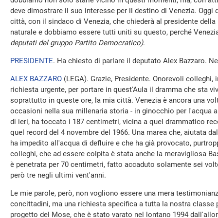
dobbiamo non solo starle vicino in questi momenti, ma, con atti c
deve dimostrare il suo interesse per il destino di Venezia. Oggi
città, con il sindaco di Venezia, che chiederà al presidente della
naturale e dobbiamo essere tutti uniti su questo, perché Venezia
deputati del gruppo Partito Democratico)
.
PRESIDENTE
. Ha chiesto di parlare il deputato Alex Bazzaro. Ne
ALEX BAZZARO
(
LEGA
). Grazie, Presidente. Onorevoli colleghi,
richiesta urgente, per portare in quest'Aula il dramma che sta vi
soprattutto in queste ore, la mia città. Venezia è ancora una vo
occasioni nella sua millenaria storia - in ginocchio per l'acqua 
di ieri, ha toccato i 187 centimetri, vicina a quel drammatico re
quel record del 4 novembre del 1966. Una marea che, aiutata dal
ha impedito all'acqua di defluire e che ha già provocato, purtropp
colleghi, che ad essere colpita è stata anche la meravigliosa Ba
è penetrata per 70 centimetri, fatto accaduto solamente sei volte 
però tre negli ultimi vent'anni.
Le mie parole, però, non vogliono essere una mera testimonianz
concittadini, ma una richiesta specifica a tutta la nostra classe p
progetto del Mose, che è stato varato nel lontano 1994 dall'all