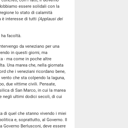
oncreti, con i fatti, il Governo
 dobbiamo essere solidali con la
 regione lo stato di calamità
 è interesse di tutti
(Applausi dei
 ha facoltà.
 intervengo da veneziano per una
vendo in questi giorni, ma
lta - ma come in poche altre
alta. Una marea che, nella giornata
cord che i veneziani ricordano bene,
 vento che sta colpendo la laguna,
o, due vittime civili. Pensate,
silica di San Marco, in cui la marea
negli ultimi dodici secoli, di cui
a di quel che stanno vivendo i miei
olitica e, soprattutto, al Governo. Il
ora Governo Berlusconi, deve essere