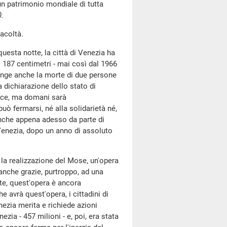
n patrimonio mondiale di tutta
)
.
facoltà.
uesta notte, la città di Venezia ha
 i 187 centimetri - mai così dal 1966
iunge anche la morte di due persone
a dichiarazione dello stato di
isce, ma domani sarà
uò fermarsi, né alla solidarietà né,
anche appena adesso da parte di
i Venezia, dopo un anno di assoluto
la realizzazione del Mose, un'opera
anche grazie, purtroppo, ad una
te, quest'opera è ancora
e avrà quest'opera, i cittadini di
nezia merita e richiede azioni
zia - 457 milioni - e, poi, era stata