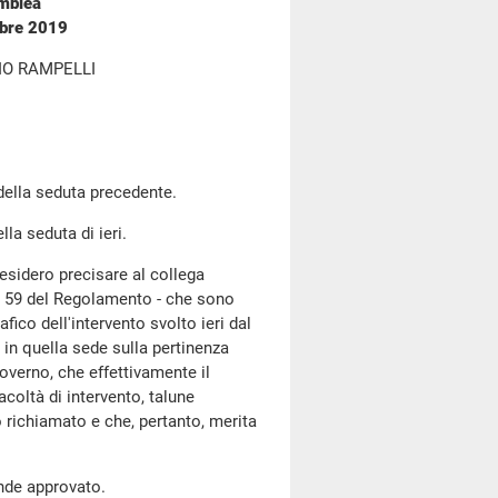
emblea
mbre 2019
IO RAMPELLI
 della seduta precedente.
lla seduta di ieri.
desidero precisare al collega
olo 59 del Regolamento - che sono
fico dell'intervento svolto ieri dal
 in quella sede sulla pertinenza
overno, che effettivamente il
acoltà di intervento, talune
o richiamato e che, pertanto, merita
ende approvato.