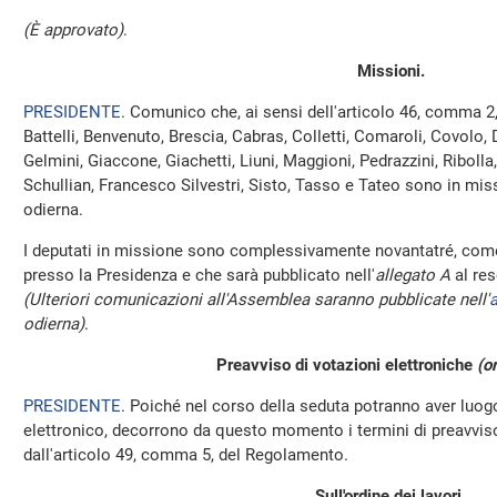
(È approvato)
.
Missioni.
PRESIDENTE
. Comunico che, ai sensi dell'articolo 46, comma 2
Battelli, Benvenuto, Brescia, Cabras, Colletti, Comaroli, Covolo, 
Gelmini, Giaccone, Giachetti, Liuni, Maggioni, Pedrazzini, Ribolla
Schullian, Francesco Silvestri, Sisto, Tasso e Tateo sono in mis
odierna.
I deputati in missione sono complessivamente novantatré, come 
presso la Presidenza e che sarà pubblicato nell'
allegato A
al res
(Ulteriori comunicazioni all'Assemblea saranno pubblicate nell'
a
odierna)
.
Preavviso di votazioni elettroniche
(o
PRESIDENTE
. Poiché nel corso della seduta potranno aver luo
elettronico, decorrono da questo momento i termini di preavviso 
dall'articolo 49, comma 5, del Regolamento.
Sull'ordine dei lavori.