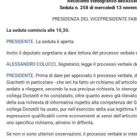
Resoconto stenografico dell'Ass
Seduta n. 258 di mercoledì 13 nove
PRESIDENZA DEL VICEPRESIDENTE FAB
La seduta comincia alle 10,30.
PRESIDENTE
. La seduta è aperta.
Invito il deputato segretario a dare lettura del processo verbale
ALESSANDRO COLUCCI
,
Segretario
, legge il processo verbale de
PRESIDENTE
. Prima di dare per approvato il processo verbale, 
Giachetti in particolare - che ieri ha fatto un richiamo all'artic
andato a rileggere, secondo la sua precipua richiesta, lo stenogra
collega Donzelli e ho constatato, oltre quanto avevo già rilevato
della sua richiesta di informativa rispetto alla competenza del G
collega Donzelli ha usato, pur nell'esercizio della sua legittima f
espressioni qualificabili come sconvenienti ai sensi dell'articol
uno specifico richiamo, almeno in differita.
Se non vi sono ulteriori osservazioni, il processo verbale si int