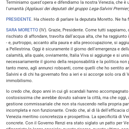
Terminiamo quest'opera e difendiamo la nostra Venezia, che è u
l'umanità
(Applausi dei deputati del gruppo Lega-Salvini Premier
PRESIDENTE
. Ha chiesto di parlare la deputata Moretto. Ne ha 
SARA MORETTO
(
IV
). Grazie, Presidente. Come tutti sappiamo, q
rischiato di affondare, travolta dall'acqua alta, che ha raggiunto
- e, purtroppo, accanto alla paura e alla preoccupazione, si agg
a Pellestrina. Oggi è sicuramente il giorno dell'emergenza e dell
calamità, alla quale, ovviamente, Italia Viva si aggiunge e si un
necessariamente il giorno della responsabilità e la politica non p
tanto meno, agli annunci roboanti, come quelli che ho sentito 
Salvini e di chi ha governato fino a ieri e si accorge solo ora d
immobilismo.
Io credo che, dopo anni in cui gli scandali hanno accompagnato 
costosissima che avrebbe dovuto salvare la città, ma che oggi, 
gestione commissariale che non sta riuscendo nella propria par
incompleta e non funzionante. Credo che, al di là dell'efficacia ch
Venezia meritino concretezza e prospettiva. La specificità di Ve
concrete. Con il Governo Renzi era stato siglato un patto per Vene