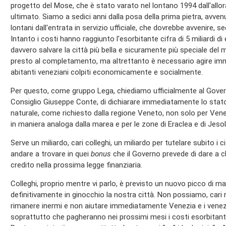
progetto del Mose, che è stato varato nel lontano 1994 dall'allo
ultimato. Siamo a sedici anni dalla posa della prima pietra, avve
lontani dall'entrata in servizio ufficiale, che dovrebbe avvenire, 
Intanto i costi hanno raggiunto l'esorbitante cifra di 5 miliardi d
davvero salvare la città più bella e sicuramente più speciale del 
presto al completamento, ma altrettanto è necessario agire imm
abitanti veneziani colpiti economicamente e socialmente.
Per questo, come gruppo Lega, chiediamo ufficialmente al Governo
Consiglio Giuseppe Conte, di dichiarare immediatamente lo stat
naturale, come richiesto dalla regione Veneto, non solo per Vene
in maniera analoga dalla marea e per le zone di Eraclea e di Jesolo
Serve un miliardo, cari colleghi, un miliardo per tutelare subito i 
andare a trovare in quei
bonus
che il Governo prevede di dare a ch
credito nella prossima legge finanziaria.
Colleghi, proprio mentre vi parlo, è previsto un nuovo picco di ma
definitivamente in ginocchio la nostra città. Non possiamo, cari
rimanere inermi e non aiutare immediatamente Venezia e i vene
soprattutto che pagheranno nei prossimi mesi i costi esorbitant