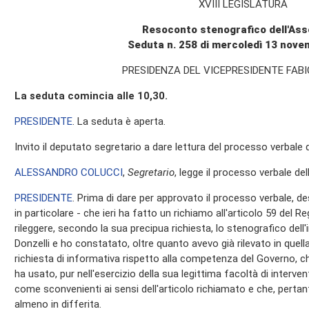
XVIII LEGISLATURA
Resoconto stenografico dell'As
Seduta n. 258 di mercoledì 13 nov
PRESIDENZA DEL VICEPRESIDENTE FABI
La seduta comincia alle 10,30.
PRESIDENTE
. La seduta è aperta.
Invito il deputato segretario a dare lettura del processo verbale
ALESSANDRO COLUCCI
,
Segretario
, legge il processo verbale dell
PRESIDENTE
. Prima di dare per approvato il processo verbale, de
in particolare - che ieri ha fatto un richiamo all'articolo 59 de
rileggere, secondo la sua precipua richiesta, lo stenografico dell'i
Donzelli e ho constatato, oltre quanto avevo già rilevato in quell
richiesta di informativa rispetto alla competenza del Governo, ch
ha usato, pur nell'esercizio della sua legittima facoltà di interven
come sconvenienti ai sensi dell'articolo richiamato e che, pertan
almeno in differita.