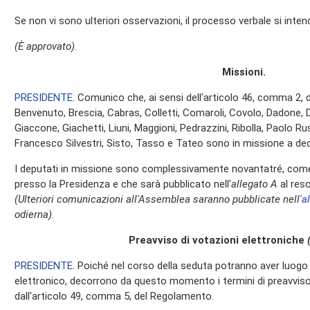
Se non vi sono ulteriori osservazioni, il processo verbale si inte
(È approvato)
.
Missioni.
PRESIDENTE
. Comunico che, ai sensi dell'articolo 46, comma 2, d
Benvenuto, Brescia, Cabras, Colletti, Comaroli, Covolo, Dadone, De
Giaccone, Giachetti, Liuni, Maggioni, Pedrazzini, Ribolla, Paolo Rus
Francesco Silvestri, Sisto, Tasso e Tateo sono in missione a dec
I deputati in missione sono complessivamente novantatré, come 
presso la Presidenza e che sarà pubblicato nell'
allegato A
al res
(Ulteriori comunicazioni all'Assemblea saranno pubblicate nell'
a
odierna)
.
Preavviso di votazioni elettroniche
PRESIDENTE
. Poiché nel corso della seduta potranno aver luog
elettronico, decorrono da questo momento i termini di preavviso d
dall'articolo 49, comma 5, del Regolamento.