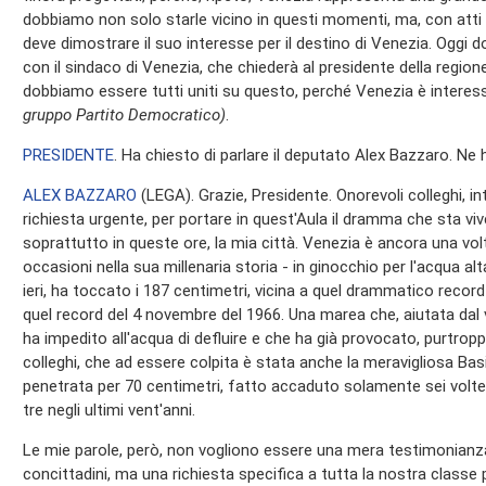
dobbiamo non solo starle vicino in questi momenti, ma, con atti c
deve dimostrare il suo interesse per il destino di Venezia. Oggi d
con il sindaco di Venezia, che chiederà al presidente della region
dobbiamo essere tutti uniti su questo, perché Venezia è interess
gruppo Partito Democratico)
.
PRESIDENTE
. Ha chiesto di parlare il deputato Alex Bazzaro. Ne 
ALEX BAZZARO
(
LEGA
). Grazie, Presidente. Onorevoli colleghi, 
richiesta urgente, per portare in quest'Aula il dramma che sta viv
soprattutto in queste ore, la mia città. Venezia è ancora una vo
occasioni nella sua millenaria storia - in ginocchio per l'acqua al
ieri, ha toccato i 187 centimetri, vicina a quel drammatico record
quel record del 4 novembre del 1966. Una marea che, aiutata dal 
ha impedito all'acqua di defluire e che ha già provocato, purtroppo
colleghi, che ad essere colpita è stata anche la meravigliosa Basi
penetrata per 70 centimetri, fatto accaduto solamente sei volte ne
tre negli ultimi vent'anni.
Le mie parole, però, non vogliono essere una mera testimonianza
concittadini, ma una richiesta specifica a tutta la nostra classe p