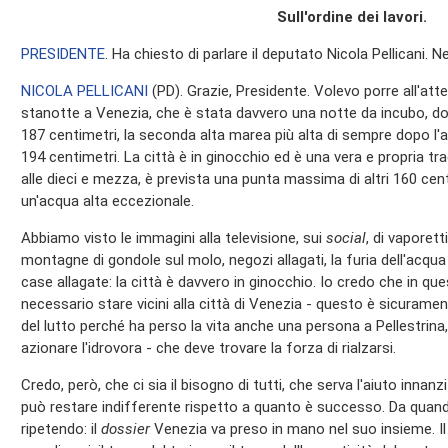
Sull'ordine dei lavori.
PRESIDENTE
. Ha chiesto di parlare il deputato Nicola Pellicani. N
NICOLA PELLICANI
(
PD
). Grazie, Presidente. Volevo porre all'at
stanotte a Venezia, che è stata davvero una notte da incubo, do
187 centimetri, la seconda alta marea più alta di sempre dopo l'
194 centimetri. La città è in ginocchio ed è una vera e propria t
alle dieci e mezza, è prevista una punta massima di altri 160 ce
un'acqua alta eccezionale.
Abbiamo visto le immagini alla televisione, sui
social
, di vaporetti
montagne di gondole sul molo, negozi allagati, la furia dell'acqua 
case allagate: la città è davvero in ginocchio. Io credo che in
necessario stare vicini alla città di Venezia - questo è sicuramen
del lutto perché ha perso la vita anche una persona a Pellestrina
azionare l'idrovora - che deve trovare la forza di rialzarsi.
Credo, però, che ci sia il bisogno di tutti, che serva l'aiuto innanzi
può restare indifferente rispetto a quanto è successo. Da quand
ripetendo: il
dossier
Venezia va preso in mano nel suo insieme. Il 