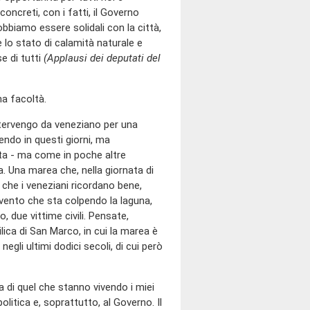
oncreti, con i fatti, il Governo
obbiamo essere solidali con la città,
e lo stato di calamità naturale e
e di tutti
(Applausi dei deputati del
ha facoltà.
intervengo da veneziano per una
endo in questi giorni, ma
lta - ma come in poche altre
ta. Una marea che, nella giornata di
 che i veneziani ricordano bene,
vento che sta colpendo la laguna,
, due vittime civili. Pensate,
lica di San Marco, in cui la marea è
gli ultimi dodici secoli, di cui però
 di quel che stanno vivendo i miei
olitica e, soprattutto, al Governo. Il