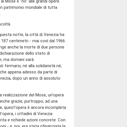
 al Mose e “no” alle grandi opere.
n patrimonio mondiale di tutta
.
acoltà.
uesta notte, la città di Venezia ha
i 187 centimetri - mai così dal 1966
iunge anche la morte di due persone
dichiarazione dello stato di
sce, ma domani sarà
ò fermarsi, né alla solidarietà né,
nche appena adesso da parte di
 Venezia, dopo un anno di assoluto
a realizzazione del Mose, un'opera
anche grazie, purtroppo, ad una
te, quest'opera è ancora incompleta
'opera, i cittadini di Venezia
rita e richiede azioni concrete. Con
i - e, poi, era stata rifinanziata la