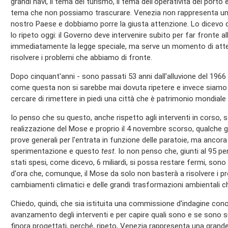
grandi navi, il tema del turismo, il tema dell'operatività del port
tema che non possiamo trascurare. Venezia non rappresenta un 
nostro Paese e dobbiamo porre la giusta attenzione. Lo dicevo 
lo ripeto oggi: il Governo deve intervenire subito per far fronte a
immediatamente la legge speciale, ma serve un momento di atten
risolvere i problemi che abbiamo di fronte.
Dopo cinquant'anni - sono passati 53 anni dall'alluvione del 19
come questa non si sarebbe mai dovuta ripetere e invece siamo d
cercare di rimettere in piedi una città che è patrimonio mondiale 
Io penso che su questo, anche rispetto agli interventi in corso, so
realizzazione del Mose e proprio il 4 novembre scorso, qualche 
prove generali per l'entrata in funzione delle paratoie, ma anco
sperimentazione e questo
test
. Io non penso che, giunti al 95 p
stati spesi, come dicevo, 6 miliardi, si possa restare fermi, sono s
d'ora che, comunque, il Mose da solo non basterà a risolvere i pr
cambiamenti climatici e delle grandi trasformazioni ambientali c
Chiedo, quindi, che sia istituita una commissione d'indagine cono
avanzamento degli interventi e per capire quali sono e se sono suf
finora progettati, perché, ripeto, Venezia rappresenta una grande