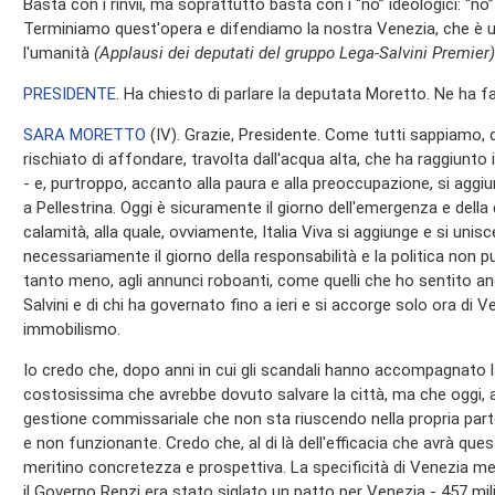
Basta con i rinvii, ma soprattutto basta con i “no” ideologici: “no”
Terminiamo quest'opera e difendiamo la nostra Venezia, che è u
l'umanità
(Applausi dei deputati del gruppo Lega-Salvini Premier)
PRESIDENTE
. Ha chiesto di parlare la deputata Moretto. Ne ha f
SARA MORETTO
(
IV
). Grazie, Presidente. Come tutti sappiamo, q
rischiato di affondare, travolta dall'acqua alta, che ha raggiunto 
- e, purtroppo, accanto alla paura e alla preoccupazione, si agg
a Pellestrina. Oggi è sicuramente il giorno dell'emergenza e della 
calamità, alla quale, ovviamente, Italia Viva si aggiunge e si uni
necessariamente il giorno della responsabilità e la politica non pu
tanto meno, agli annunci roboanti, come quelli che ho sentito a
Salvini e di chi ha governato fino a ieri e si accorge solo ora di
immobilismo.
Io credo che, dopo anni in cui gli scandali hanno accompagnato l
costosissima che avrebbe dovuto salvare la città, ma che oggi, 
gestione commissariale che non sta riuscendo nella propria par
e non funzionante. Credo che, al di là dell'efficacia che avrà quest
meritino concretezza e prospettiva. La specificità di Venezia me
il Governo Renzi era stato siglato un patto per Venezia - 457 milion