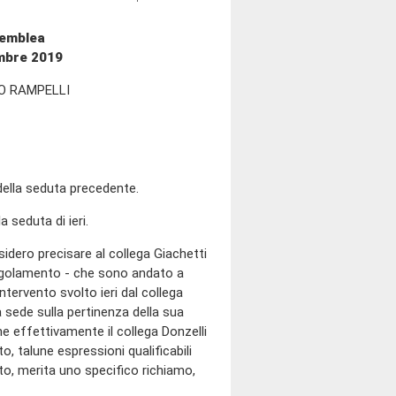
semblea
embre 2019
O RAMPELLI
 della seduta precedente.
a seduta di ieri.
sidero precisare al collega Giachetti
l Regolamento - che sono andato a
ntervento svolto ieri dal collega
a sede sulla pertinenza della sua
e effettivamente il collega Donzelli
to, talune espressioni qualificabili
to, merita uno specifico richiamo,