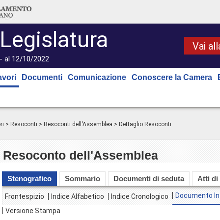
 Legislatura
Vai al
- al 12/10/2022
avori
Documenti
Comunicazione
Conoscere la Camera
ri
>
Resoconti
>
Resoconti dell'Assemblea
> Dettaglio Resoconti
Resoconto dell'Assemblea
Stenografico
Sommario
Documenti di seduta
Atti di
Documento In
Frontespizio
Indice Alfabetico
Indice Cronologico
Versione Stampa