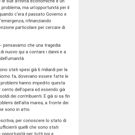
o e le sue attività economiche è un
problema, ma un'opportunità per il
quando c'era il passato Governo e
ll'emergenza, rifinanziando
zione particolare per cercare di
66 - pensavamo che una tragedia
i nuovo qui a contare i danni e a
dell'umanità.
no stati spesi già 6 miliardi per la
giorno fa, dovevano essere fatte le
ra problemi hanno impedito questa
er cento dell'opera ed essendo già
oldi dei contribuenti. E già si sa fin
oblemi dell'alta marea, a fronte dei
he sono in atto.
scitiva, per conoscere lo stato di
ficienti quelli che sono stati
 opportunità per tutti noi e