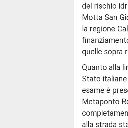
del rischio i
Motta San Gio
la regione Cal
finanziamento 
quelle sopra 
Quanto alla li
Stato italian
esame è presen
Metaponto-Reg
completamente
alla strada st