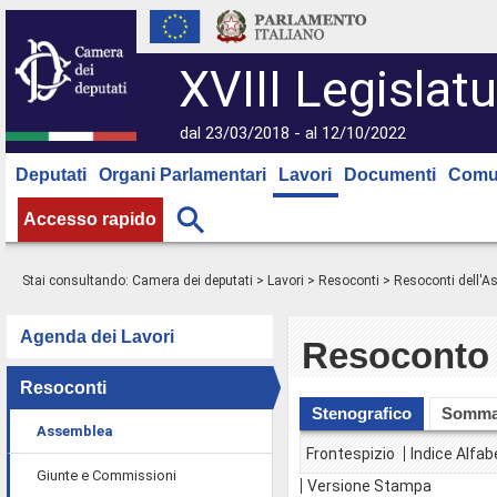
XVIII Legislatu
dal 23/03/2018 - al 12/10/2022
Deputati
Organi Parlamentari
Lavori
Documenti
Comu
Accesso rapido
Stai consultando:
Camera dei deputati
>
Lavori
>
Resoconti
>
Resoconti dell'
Agenda dei Lavori
Resoconto 
Resoconti
Stenografico
Somma
Assemblea
Frontespizio
Indice Alfab
Giunte e Commissioni
Versione Stampa