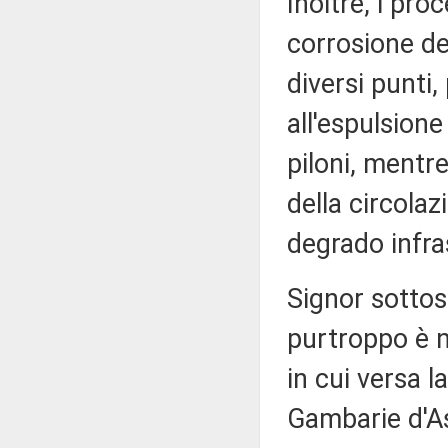
Inoltre, i proc
corrosione de
diversi punti,
all'espulsione
piloni, mentr
della circolaz
degrado infras
Signor sotto
purtroppo è n
in cui versa l
Gambarie d'A