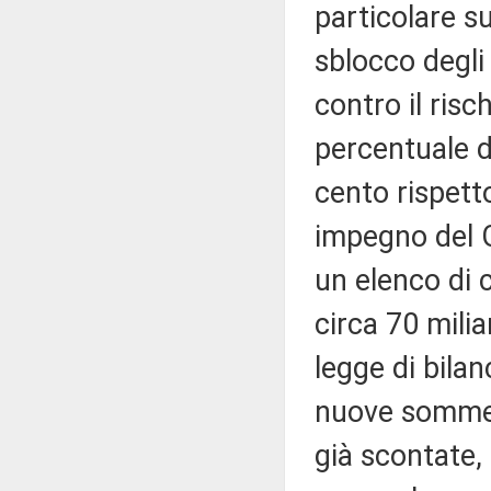
particolare sul
sblocco degli
contro il risc
percentuale de
cento rispetto
impegno del G
un elenco di 
circa 70 mili
legge di bila
nuove somme p
già scontate,