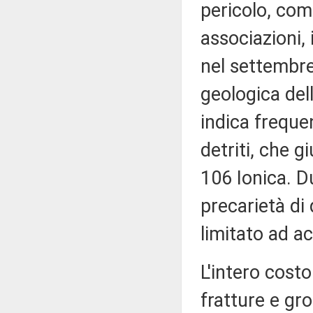
pericolo, com
associazioni, 
nel settembre
geologica dell
indica frequent
detriti, che g
106 Ionica. D
precarietà di
limitato ad a
L'intero cost
fratture e gr