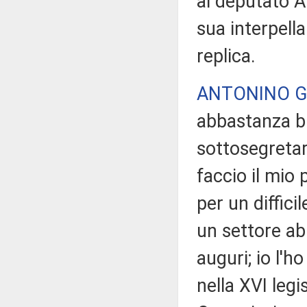
al deputato A
sua interpella
replica.
ANTONINO G
abbastanza br
sottosegretar
faccio il mio 
per un diffici
un settore abb
auguri; io l'
nella XVI legi