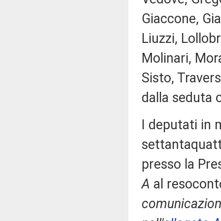
Giaccone, Giac
Liuzzi, Lollob
Molinari, Mor
Sisto, Travers
dalla seduta 
I deputati i
settantaquatt
presso la Pre
A
al resocont
comunicazioni