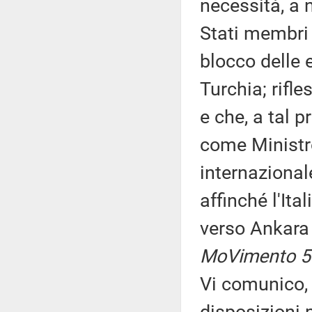
necessità, a 
Stati membri 
blocco delle 
Turchia; rifl
e che, a tal p
come Ministro
internazionale
affinché l'It
verso Ankar
MoVimento 5 S
Vi comunico, 