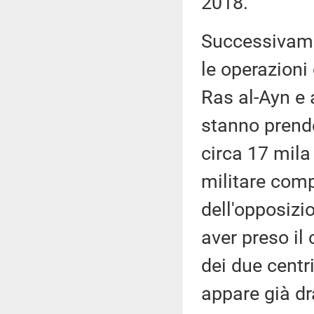
2018.
Successivamen
le operazioni 
Ras al-Ayn e 
stanno prende
circa 17 mila 
militare comp
dell'opposizi
aver preso il 
dei due centr
appare già dr