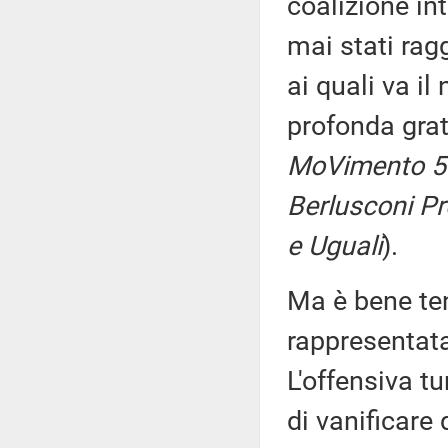
coalizione in
mai stati ragg
ai quali va il
profonda gra
MoVimento 5 S
Berlusconi Pre
e Uguali
).
Ma è bene te
rappresentat
L'offensiva tu
di vanificare