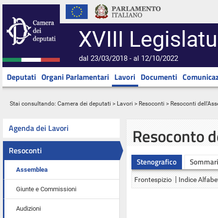
XVIII Legislatu
dal 23/03/2018 - al 12/10/2022
Deputati
Organi Parlamentari
Lavori
Documenti
Comunicaz
Stai consultando:
Camera dei deputati
>
Lavori
>
Resoconti
>
Resoconti dell'As
Agenda dei Lavori
Resoconto d
Resoconti
Stenografico
Sommar
Assemblea
Frontespizio
Indice Alfabe
Giunte e Commissioni
Audizioni