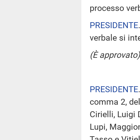
processo verb
PRESIDENTE
verbale si in
(È approvato)
PRESIDENTE
comma 2, del
Cirielli, Luig
Lupi, Maggion
Tasso e Vitie