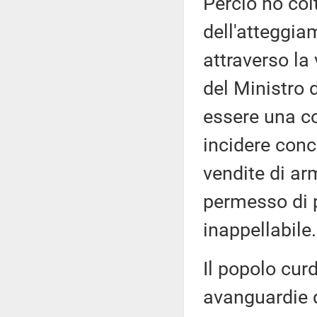
Perciò ho col
dell'atteggia
attraverso la
del Ministro d
essere una c
incidere conc
vendite di ar
permesso di p
inappellabile.
Il popolo cur
avanguardie de