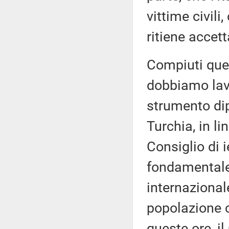
vittime civil
ritiene accett
Compiuti ques
dobbiamo lav
strumento dip
Turchia, in l
Consiglio di i
fondamentale a
internazional
popolazione ci
queste ore, i