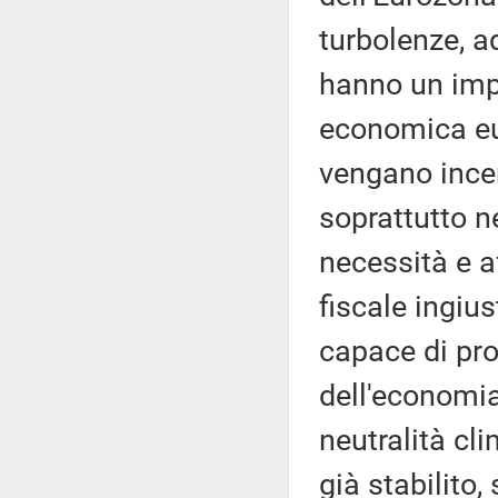
turbolenze, a
hanno un imp
economica eu
vengano incen
soprattutto n
necessità e a
fiscale ingius
capace di pr
dell'economia 
neutralità cl
già stabilito,