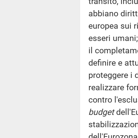
transito, incl
abbiano dirit
europea sui ri
esseri umani
il completamen
definire e att
proteggere i 
realizzare fo
contro l'esclu
budget
dell'E
stabilizzazion
dell'Eurozona