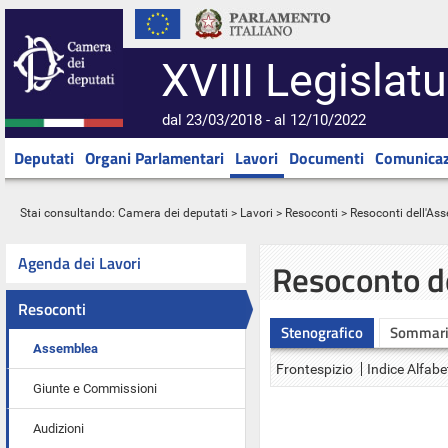
XVIII Legislatu
dal 23/03/2018 - al 12/10/2022
Deputati
Organi Parlamentari
Lavori
Documenti
Comunicaz
Stai consultando:
Camera dei deputati
>
Lavori
>
Resoconti
>
Resoconti dell'As
Agenda dei Lavori
Resoconto d
Resoconti
Stenografico
Sommar
Assemblea
Frontespizio
Indice Alfabe
Giunte e Commissioni
Audizioni