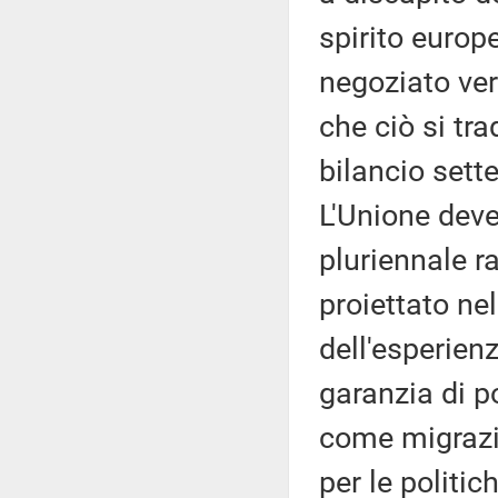
spirito europ
negoziato ve
che ciò si tr
bilancio sett
L'Unione deve
pluriennale 
proiettato ne
dell'esperien
garanzia di po
come migrazio
per le politic