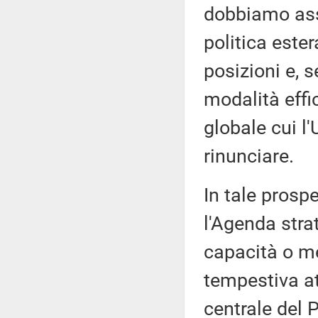
dobbiamo ass
politica este
posizioni e, 
modalità effi
globale cui l
rinunciare.
In tale prosp
l'Agenda stra
capacità o m
tempestiva at
centrale del