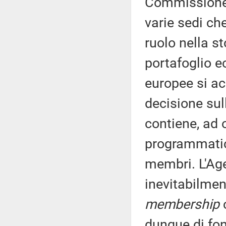
Commissione 
varie sedi che
ruolo nella st
portafoglio e
europee si a
decisione su
contiene, ad o
programmatich
membri. L'Ag
inevitabilmen
membership
c
dunque di fo