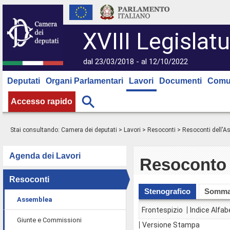
XVIII Legislatu
dal 23/03/2018 - al 12/10/2022
Deputati
Organi Parlamentari
Lavori
Documenti
Comu
Accesso rapido
Stai consultando:
Camera dei deputati
>
Lavori
>
Resoconti
>
Resoconti dell'
Agenda dei Lavori
Resoconto 
Resoconti
Stenografico
Somma
Assemblea
Frontespizio
Indice Alfab
Giunte e Commissioni
Versione Stampa