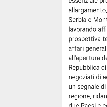
essenziale pre
allargamento,
Serbia e Mont
lavorando aff
prospettiva t
affari genera
all'apertura d
Repubblica di
negoziati di 
un segnale di
regione, rida
due Paesi e c