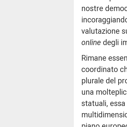
nostre democr
incoraggiand
valutazione s
online
degli i
Rimane essenz
coordinato ch
plurale del p
una molteplic
statuali, ess
multidimensio
piano europeo