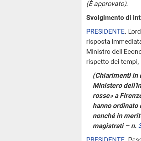
(È approvato)
.
Svolgimento di int
PRESIDENTE
. L'o
risposta immediata,
Ministro dell'Econo
rispetto dei tempi,
(Chiarimenti in
Ministero dell'i
rosse» a Firenze
hanno ordinato l'
nonché in merito
magistrati – n.
PRESIDENTE
. Pas