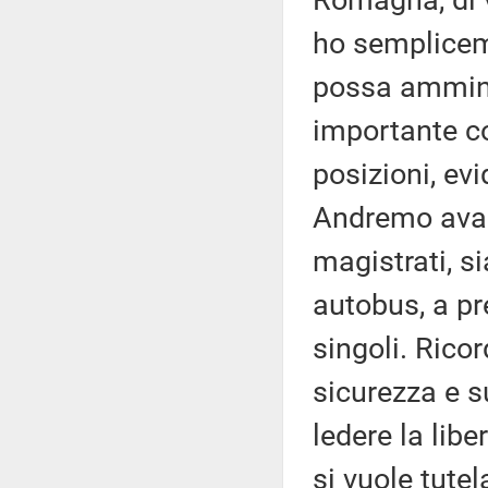
Romagna, di v
ho sempliceme
possa ammini
importante co
posizioni, ev
Andremo avanti
magistrati, s
autobus, a pr
singoli. Rico
sicurezza e s
ledere la lib
si vuole tutela