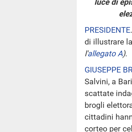
luce di epi
ele
PRESIDENTE
di illustrare 
l'
allegato A
)
.
GIUSEPPE B
Salvini, a Bar
scattate inda
brogli eletto
cittadini han
corteo per cel