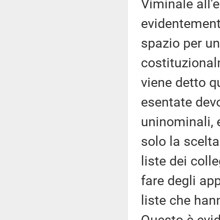
Viminale all'
evidentemente
spazio per un
costituzional
viene detto q
esentate devo
uninominali,
solo la scelt
liste dei coll
fare degli ap
liste che han