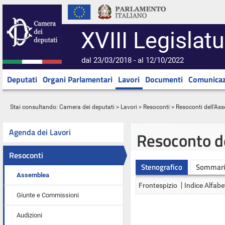
XVIII Legislatu
dal 23/03/2018 - al 12/10/2022
Deputati
Organi Parlamentari
Lavori
Documenti
Comunicaz
Stai consultando:
Camera dei deputati
>
Lavori
>
Resoconti
>
Resoconti dell'As
Agenda dei Lavori
Resoconto d
Resoconti
Stenografico
Sommar
Assemblea
Frontespizio
Indice Alfabe
Giunte e Commissioni
Audizioni