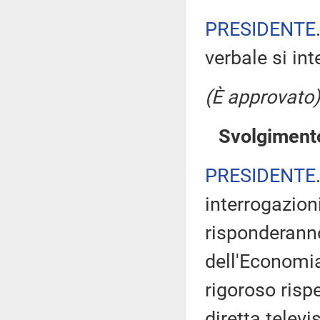
PRESIDENTE
verbale si in
(È approvato)
Svolgimento
PRESIDENTE
interrogazion
risponderanno 
dell'Economia 
rigoroso risp
diretta televi