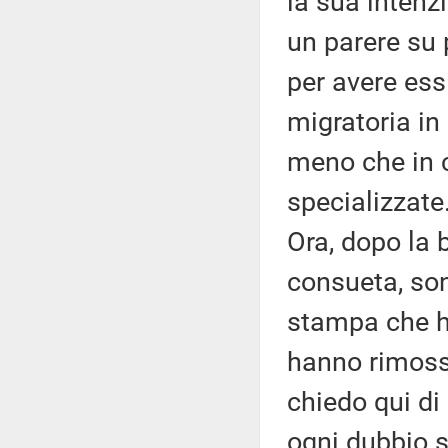
la sua intenz
un parere su p
per avere essi
migratoria in
meno che in c
specializzate.
Ora, dopo la
consueta, son
stampa che h
hanno rimosso
chiedo qui di
ogni dubbio s