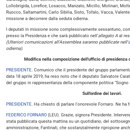
Lollobrigida, Lorefice, Losacco, Manzato, Micillo, Molinari, Molten
Ruocco, Saltamartini, Carlo Sibilia, Sisto, Tofalo, Vacca, Valente,
missione a decorrere dalla seduta odierna.
I deputati in missione sono complessivamente sessantuno, come
presso la Presidenza e che sarà pubblicato nell'
allegato A
al res
(Ulteriori comunicazioni all'Assemblea saranno pubblicate nell'
a
odierna)
.
Modifica nella composizione dell'ufficio di presidenza
PRESIDENTE
. Comunico che il presidente del gruppo parlamenta
data 18 aprile 2019, ha reso noto che il deputato Salvatore Cai
del gruppo in rappresentanza della componente politica “Sogno I
Sull'ordine dei lavori.
PRESIDENTE
. Ha chiesto di parlare l'onorevole Fornaro. Ne ha f
FEDERICO FORNARO
(
LEU
). Grazie, signora Presidente. Interveng
stata pubblicata questa mattina su un quotidiano, del sottosegre
amministrazione, Fantinati, che sostanzialmente ripropone anche