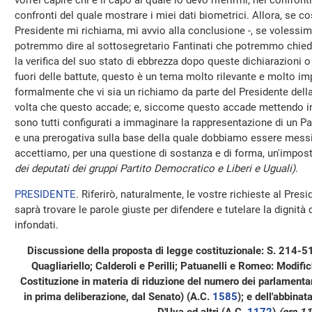
vorrei capire chi è il capo al quale io devo riferirmi, nei confron
confronti del quale mostrare i miei dati biometrici. Allora, se co
Presidente mi richiama, mi avvio alla conclusione -, se volessi
potremmo dire al sottosegretario Fantinati che potremmo chiede
la verifica del suo stato di ebbrezza dopo queste dichiarazioni o
fuori delle battute, questo è un tema molto rilevante e molto i
formalmente che vi sia un richiamo da parte del Presidente dell
volta che questo accade; e, siccome questo accade mettendo in
sono tutti configurati a immaginare la rappresentazione di un Par
e una prerogativa sulla base della quale dobbiamo essere messi t
accettiamo, per una questione di sostanza e di forma, un'impos
dei deputati dei gruppi Partito Democratico e Liberi e Uguali)
.
PRESIDENTE
. Riferirò, naturalmente, le vostre richieste al Pre
saprà trovare le parole giuste per difendere e tutelare la dignità 
infondati.
Discussione della proposta di legge costituzionale: S. 214-515
Quagliariello; Calderoli e Perilli; Patuanelli e Romeo: Modific
Costituzione in materia di riduzione del numero dei parlamentari
in prima deliberazione, dal Senato) (A.C.
1585
); e dell'abbina