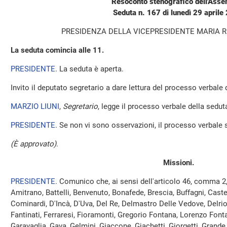
Resoconto stenografico dell'Ass
Seduta n. 167 di lunedì 29 aprile
PRESIDENZA DELLA VICEPRESIDENTE MARIA 
La seduta comincia alle 11.
PRESIDENTE
. La seduta è aperta.
Invito il deputato segretario a dare lettura del processo verbale
MARZIO LIUNI
,
Segretario
, legge il processo verbale della sedut
PRESIDENTE
. Se non vi sono osservazioni, il processo verbale 
(È approvato)
.
Missioni.
PRESIDENTE
. Comunico che, ai sensi dell'articolo 46, comma 2
Amitrano, Battelli, Benvenuto, Bonafede, Brescia, Buffagni, Castelli
Cominardi, D'Incà, D'Uva, Del Re, Delmastro Delle Vedove, Delrio,
Fantinati, Ferraresi, Fioramonti, Gregorio Fontana, Lorenzo Fontan
Garavaglia, Gava, Gelmini, Giaccone, Giachetti, Giorgetti, Grande, 