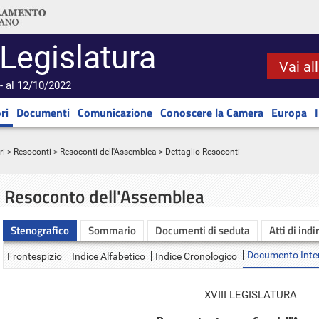
 Legislatura
Vai al
- al 12/10/2022
ri
Documenti
Comunicazione
Conoscere la Camera
Europa
ri
>
Resoconti
>
Resoconti dell'Assemblea
> Dettaglio Resoconti
Resoconto dell'Assemblea
Stenografico
Sommario
Documenti di seduta
Atti di indi
Documento Inte
Frontespizio
Indice Alfabetico
Indice Cronologico
XVIII LEGISLATURA