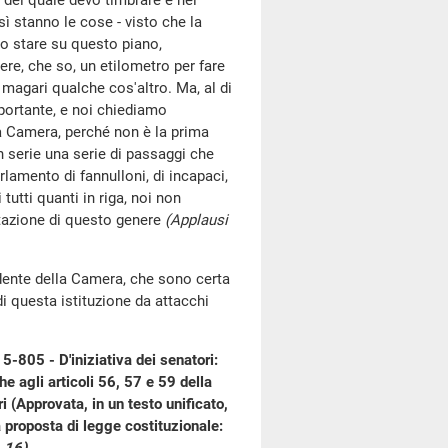
ti del quale devo timbrare e nei
sì stanno le cose - visto che la
mo stare su questo piano,
re, che so, un etilometro per fare
 magari qualche cos'altro. Ma, al di
mportante, e noi chiediamo
a Camera, perché non è la prima
 serie una serie di passaggi che
lamento di fannulloni, di incapaci,
utti quanti in riga, noi non
tazione di questo genere
(Applausi
sidente della Camera, che sono certa
di questa istituzione da attacchi
-805 - D'iniziativa dei senatori:
he agli articoli 56, 57 e 59 della
 (Approvata, in un testo unificato,
ta proposta di legge costituzionale: