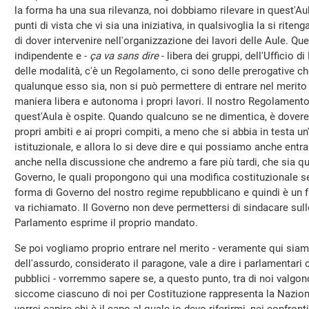
la forma ha una sua rilevanza, noi dobbiamo rilevare in quest'Aula
punti di vista che vi sia una iniziativa, in qualsivoglia la si riten
di dover intervenire nell'organizzazione dei lavori delle Aule. Q
indipendente e -
ça va sans dire
- libera dei gruppi, dell'Ufficio 
delle modalità, c'è un Regolamento, ci sono delle prerogative ch
qualunque esso sia, non si può permettere di entrare nel merito
maniera libera e autonoma i propri lavori. Il nostro Regolamento
quest'Aula è ospite. Quando qualcuno se ne dimentica, è dovere 
propri ambiti e ai propri compiti, a meno che si abbia in testa u
istituzionale, e allora lo si deve dire e qui possiamo anche entra
anche nella discussione che andremo a fare più tardi, che sia qu
Governo, le quali propongono qui una modifica costituzionale s
forma di Governo del nostro regime repubblicano e quindi è un fu
va richiamato. Il Governo non deve permettersi di sindacare sulle
Parlamento esprime il proprio mandato.
Se poi vogliamo proprio entrare nel merito - veramente qui siam
dell'assurdo, considerato il paragone, vale a dire i parlamentari
pubblici - vorremmo sapere se, a questo punto, tra di noi valgono
siccome ciascuno di noi per Costituzione rappresenta la Nazion