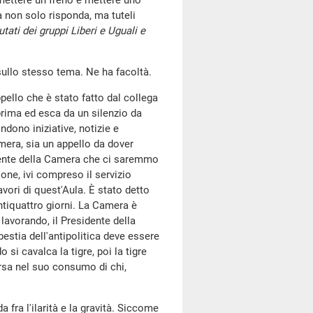
 mettere un freno e mettere uno
 non solo risponda, ma tuteli
tati dei gruppi Liberi e Uguali e
sullo stesso tema. Ne ha facoltà.
ppello che è stato fatto dal collega
prima ed esca da un silenzio da
dono iniziative, notizie e
amera, sia un appello da dover
idente della Camera che ci saremmo
one, ivi compreso il servizio
avori di quest'Aula. È stato detto
ntiquattro giorni. La Camera è
avorando, il Presidente della
estia dell'antipolitica deve essere
si cavalca la tigre, poi la tigre
orsa nel suo consumo di chi,
 fra l'ilarità e la gravità. Siccome