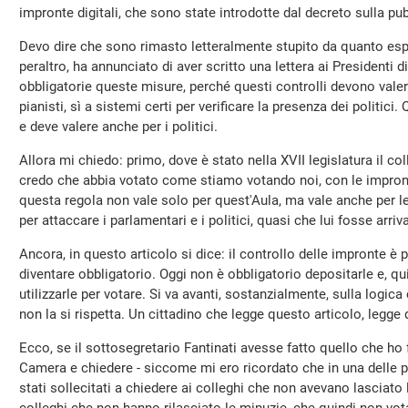
impronte digitali, che sono state introdotte dal decreto sulla p
Devo dire che sono rimasto letteralmente stupito da quanto esp
peraltro, ha annunciato di aver scritto una lettera ai Presidenti
obbligatorie queste misure, perché questi controlli devono valere
pianisti, sì a sistemi certi per verificare la presenza dei politici.
e deve valere anche per i politici.
Allora mi chiedo: primo, dove è stato nella XVII legislatura il co
credo che abbia votato come stiamo votando noi, con le impronte
questa regola non vale solo per quest'Aula, ma vale anche per l
per attaccare i parlamentari e i politici, quasi che lui fosse arri
Ancora, in questo articolo si dice: il controllo delle impronte è p
diventare obbligatorio. Oggi non è obbligatorio depositarle e, 
utilizzarle per votare. Si va avanti, sostanzialmente, sulla logica 
non la si rispetta. Un cittadino che legge questo articolo, legge
Ecco, se il sottosegretario Fantinati avesse fatto quello che ho fa
Camera e chiedere - siccome mi ero ricordato che in una delle p
stati sollecitati a chiedere ai colleghi che non avevano lasciato 