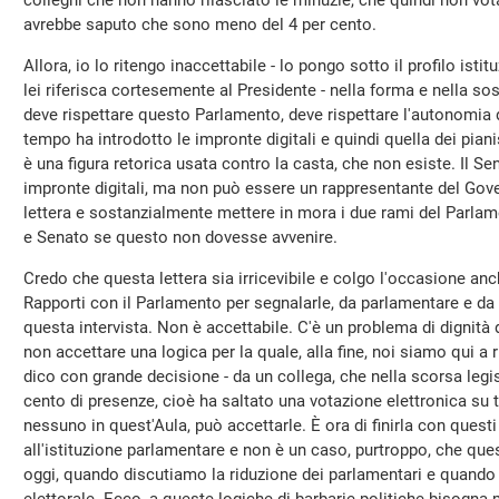
colleghi che non hanno rilasciato le minuzie, che quindi non vota
avrebbe saputo che sono meno del 4 per cento.
Allora, io lo ritengo inaccettabile - lo pongo sotto il profilo isti
lei riferisca cortesemente al Presidente - nella forma e nella 
deve rispettare questo Parlamento, deve rispettare l'autonomia
tempo ha introdotto le impronte digitali e quindi quella dei pian
è una figura retorica usata contro la casta, che non esiste. Il Se
impronte digitali, ma non può essere un rappresentante del Gove
lettera e sostanzialmente mettere in mora i due rami del Parla
e Senato se questo non dovesse avvenire.
Credo che questa lettera sia irricevibile e colgo l'occasione anc
Rapporti con il Parlamento per segnalarle, da parlamentare e da p
questa intervista. Non è accettabile. C'è un problema di dignità
non accettare una logica per la quale, alla fine, noi siamo qui a r
dico con grande decisione - da un collega, che nella scorsa legis
cento di presenze, cioè ha saltato una votazione elettronica su
nessuno in quest'Aula, può accettarle. È ora di finirla con questi
all'istituzione parlamentare e non è un caso, purtroppo, che que
oggi, quando discutiamo la riduzione dei parlamentari e quando