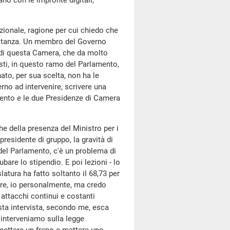
no con le impronte digitali,
tuzionale, ragione per cui chiedo che
sostanza. Un membro del Governo
 di questa Camera, che da molto
isti, in questo ramo del Parlamento,
nato, per sua scelta, non ha le
rno ad intervenire, scrivere una
mento e le due Presidenze di Camera
he della presenza del Ministro per i
residente di gruppo, la gravità di
 del Parlamento, c'è un problema di
ubare lo stipendio. E poi lezioni - lo
latura ha fatto soltanto il 68,73 per
 tre, io personalmente, ma credo
 attacchi continui e costanti
sta intervista, secondo me, esca
 interveniamo sulla legge