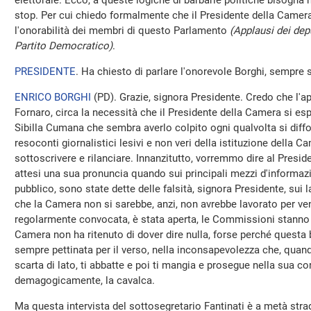
elettorale. Ecco, a queste logiche di barbarie politiche bisogna
stop. Per cui chiedo formalmente che il Presidente della Camera
l'onorabilità dei membri di questo Parlamento
(Applausi dei depu
Partito Democratico)
.
PRESIDENTE
. Ha chiesto di parlare l'onorevole Borghi, sempre 
ENRICO BORGHI
(
PD
). Grazie, signora Presidente. Credo che l'a
Fornaro, circa la necessità che il Presidente della Camera si es
Sibilla Cumana che sembra averlo colpito ogni qualvolta si diffon
resoconti giornalistici lesivi e non veri della istituzione della C
sottoscrivere e rilanciare. Innanzitutto, vorremmo dire al Pres
attesi una sua pronuncia quando sui principali mezzi d'informazi
pubblico, sono state dette delle falsità, signora Presidente, sui l
che la Camera non si sarebbe, anzi, non avrebbe lavorato per ve
regolarmente convocata, è stata aperta, le Commissioni stanno l
Camera non ha ritenuto di dover dire nulla, forse perché questa b
sempre pettinata per il verso, nella inconsapevolezza che, quando 
scarta di lato, ti abbatte e poi ti mangia e prosegue nella sua c
demagogicamente, la cavalca.
Ma questa intervista del sottosegretario Fantinati è a metà strada