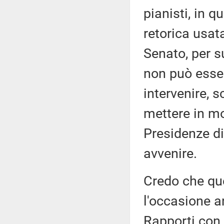
pianisti, in 
retorica usata
Senato, per s
non può esse
intervenire, 
mettere in mo
Presidenze d
avvenire.
Credo che ques
l'occasione a
Rapporti con 