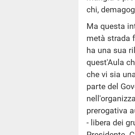
chi, demagog
Ma questa int
metà strada fr
ha una sua ri
quest'Aula che
che vi sia una
parte del Gove
nell'organizz
prerogativa 
- libera dei g
Presidente. C