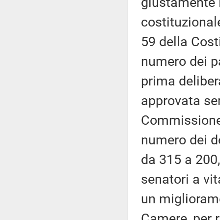
giustamente l
costituzional
59 della Cost
numero dei pa
prima delibe
approvata sen
Commissione.
numero dei de
da 315 a 200,
senatori a vit
un migliorame
Camere, per r