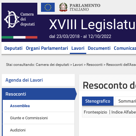
XVIII Legislatu
dal 23/03/2018 - al 12/10/2022
Deputati
Organi Parlamentari
Lavori
Documenti
Comunicaz
Stai consultando:
Camera dei deputati
>
Lavori
>
Resoconti
>
Resoconti dell'As
Agenda dei Lavori
Resoconto d
Resoconti
Stenografico
Sommar
Assemblea
Frontespizio
Indice Alfabe
Giunte e Commissioni
Audizioni