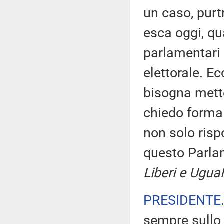
un caso, purt
esca oggi, qu
parlamentari
elettorale. Ec
bisogna mette
chiedo forma
non solo risp
questo Parl
Liberi e Ugua
PRESIDENTE
sempre sullo 