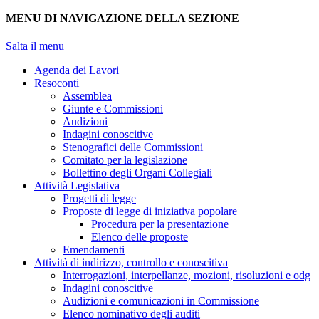
MENU DI NAVIGAZIONE DELLA SEZIONE
Salta il menu
Agenda dei Lavori
Resoconti
Assemblea
Giunte e Commissioni
Audizioni
Indagini conoscitive
Stenografici delle Commissioni
Comitato per la legislazione
Bollettino degli Organi Collegiali
Attività Legislativa
Progetti di legge
Proposte di legge di iniziativa popolare
Procedura per la presentazione
Elenco delle proposte
Emendamenti
Attività di indirizzo, controllo e conoscitiva
Interrogazioni, interpellanze, mozioni, risoluzioni e odg
Indagini conoscitive
Audizioni e comunicazioni in Commissione
Elenco nominativo degli auditi