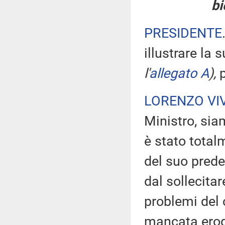
bi
PRESIDENTE
illustrare la 
l'
allegato A
),
p
LORENZO VIV
Ministro, sia
è stato total
del suo pred
dal sollecitar
problemi del 
mancata eroga