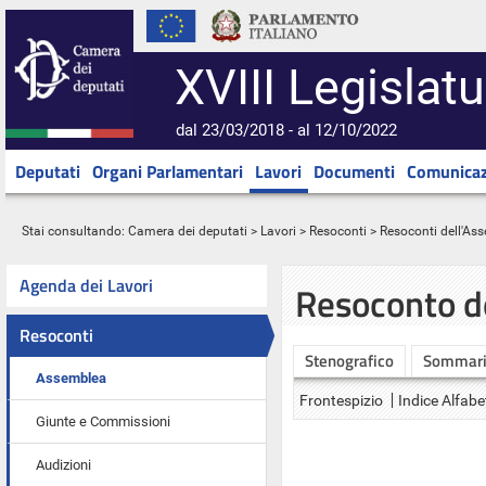
XVIII Legislatu
dal 23/03/2018 - al 12/10/2022
Deputati
Organi Parlamentari
Lavori
Documenti
Comunicaz
Stai consultando:
Camera dei deputati
>
Lavori
>
Resoconti
>
Resoconti dell'As
Agenda dei Lavori
Resoconto d
Resoconti
Stenografico
Sommar
Assemblea
Frontespizio
Indice Alfabe
Giunte e Commissioni
Audizioni