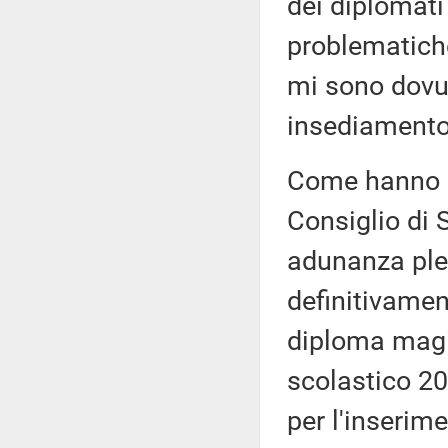
dei diplomati
problematiche
mi sono dovut
insediamento
Come hanno ri
Consiglio di S
adunanza ple
definitivamen
diploma magi
scolastico 20
per l'inserim