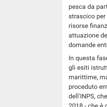
pesca da part
strascico per 
risorse finanzi
attuazione del
domande entro
In questa fas
gli esiti istr
marittime, m
proceduto ent
dell'INPS, che
2018 - che è 