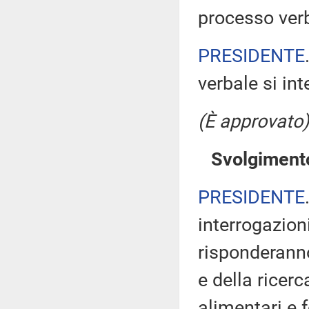
processo verb
PRESIDENTE
verbale si in
(È approvato)
Svolgimento
PRESIDENTE
interrogazion
risponderanno 
e della ricerc
alimentari e f