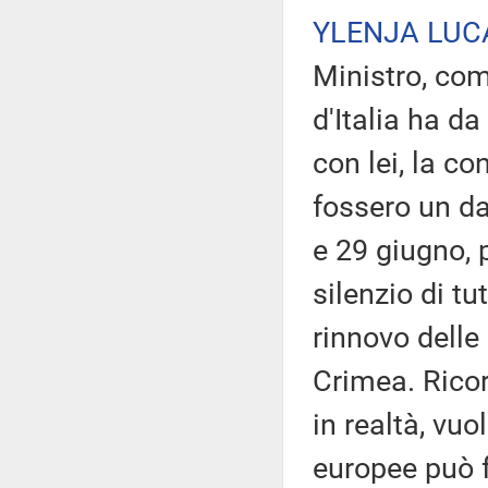
YLENJA LUC
Ministro, com
d'Italia ha d
con lei, la c
fossero un d
e 29 giugno, p
silenzio di tu
rinnovo delle
Crimea. Rico
in realtà, vu
europee può f