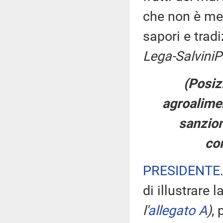
che non è men
sapori e trad
Lega-Salvini
P
(Posiz
agroalimen
sanzion
con
PRESIDENTE
di illustrare 
l'
allegato A
)
,