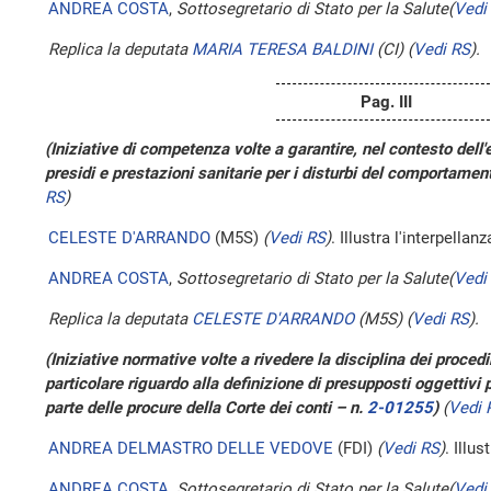
ANDREA COSTA
,
Sottosegretario di Stato per la Salute
(
Vedi
Replica la deputata
MARIA TERESA BALDINI
(CI)
(
Vedi RS
)
.
Pag. III
(Iniziative di competenza volte a garantire, nel contesto de
presidi e prestazioni sanitarie per i disturbi del comportamen
RS
)
CELESTE D'ARRANDO
(M5S)
(
Vedi RS
)
. Illustra l'interpellanz
ANDREA COSTA
,
Sottosegretario di Stato per la Salute
(
Vedi
Replica la deputata
CELESTE D'ARRANDO
(M5S)
(
Vedi RS
)
.
(Iniziative normative volte a rivedere la disciplina dei proced
particolare riguardo alla definizione di presupposti oggettivi per
parte delle procure della Corte dei conti – n.
2-01255
)
(
Vedi 
ANDREA DELMASTRO DELLE VEDOVE
(FDI)
(
Vedi RS
)
. Illus
ANDREA COSTA
,
Sottosegretario di Stato per la Salute
(
Vedi