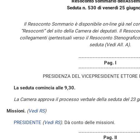
Resoconto sommario dell'Assem
Seduta n. 530 di venerdì 25 giugn
Il Resoconto Sommario è disponibile on-line già nel cor
“Resoconti” del sito della Camera dei deputati. Il Resoc
collegamenti ipertestuali verso il Resoconto Stenografico
seduta (Vedi All. A).
Pag. I
PRESIDENZA DEL VICEPRESIDENTE ETTORE
La seduta comincia alle 9,30.
La Camera approva il processo verbale della seduta del 23 g
Missioni.
(
Vedi RS
)
PRESIDENTE
(
Vedi RS
)
. Dà conto delle missioni.
Pag. II