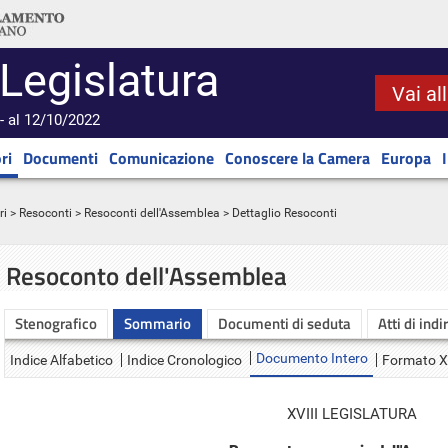
 Legislatura
Vai al
- al 12/10/2022
ri
Documenti
Comunicazione
Conoscere la Camera
Europa
ri
>
Resoconti
>
Resoconti dell'Assemblea
> Dettaglio Resoconti
Resoconto dell'Assemblea
Stenografico
Sommario
Documenti di seduta
Atti di indi
Documento Intero
Indice Alfabetico
Indice Cronologico
Formato 
XVIII LEGISLATURA