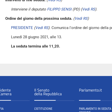
Interventi di fine seduta.
(
Vedi RS
)
Interviene il deputato
FILIPPO SENSI
(PD)
(
Vedi RS
)
.
Ordine del giorno della prossima seduta.
(
Vedi RS
)
PRESIDENTE
(
Vedi RS
)
. Comunica l'ordine del giorno della 
Lunedì 28 giugno 2021, alle 13.
La seduta termina alle 11,20.
sidente
Il Senato
Parlamento.it
 Camera
della Repubblica
FIA
L'ISTITUZIONE
PARLAMENTO IN SEDUTA