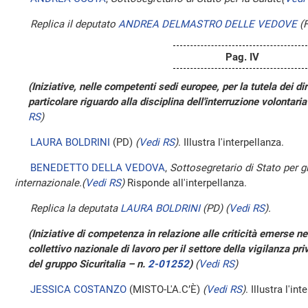
Replica il deputato
ANDREA DELMASTRO DELLE VEDOVE
(F
Pag. IV
(Iniziative, nelle competenti sedi europee, per la tutela dei dir
particolare riguardo alla disciplina dell'interruzione volontari
RS
)
LAURA BOLDRINI
(PD)
(
Vedi RS
)
. Illustra l'interpellanza.
BENEDETTO DELLA VEDOVA
,
Sottosegretario di Stato per gl
internazionale.
(
Vedi RS
)
Risponde all'interpellanza.
Replica la deputata
LAURA BOLDRINI
(PD)
(
Vedi RS
)
.
(Iniziative di competenza in relazione alle criticità emerse ne
collettivo nazionale di lavoro per il settore della vigilanza pr
del gruppo Sicuritalia – n.
2-01252
)
(
Vedi RS
)
JESSICA COSTANZO
(MISTO-L'A.C’È)
(
Vedi RS
)
. Illustra l'in