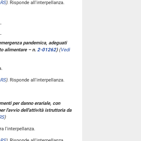
 RS
)
. Risponde all'interpellanza.
ll'emergenza pandemica, adeguati
to alimentare – n.
2-01262
)
(
Vedi
a.
 RS
)
. Risponde all'interpellanza.
imenti per danno erariale, con
 l'avvio dell'attività istruttoria da
RS
)
tra l'interpellanza.
 RS
)
. Risponde all'interpellanza.