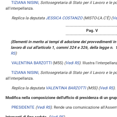
TIZIANA NISINI
,
Sottosegretaria di Stato per il Lavoro e le po
all'interpellanza.
Replica la deputata
JESSICA COSTANZO
(MISTO-L'A.C’È)
(
Ve
Pag. V
(Elementi in merito ai tempi di adozione dei provvedimenti in 
lavoro di cui all'articolo 1, commi 324 e 326, della legge n.
RS
)
VALENTINA BARZOTTI
(M5S)
(
Vedi RS
)
. Illustra l'interpellan
TIZIANA NISINI
,
Sottosegretaria di Stato per il Lavoro e le po
all'interpellanza.
Replica la deputata
VALENTINA BARZOTTI
(M5S)
(
Vedi RS
)
.
Modifica nella composizione dell'ufficio di presidenza di un gru
PRESIDENTE
(
Vedi RS
)
. Rende una comunicazione all'Assem